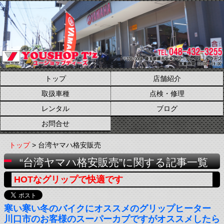
トップ
店舗紹介
取扱車種
点検・修理
レンタル
ブログ
お問合せ
トップ
> 台湾ヤマハ格安販売
“台湾ヤマハ格安販売”に関する記事一覧
HOTなグリップで快適です
寒い寒い冬のバイクにオススメのグリップヒーター
川口市のお客様のスーパーカブですがオススメしたら