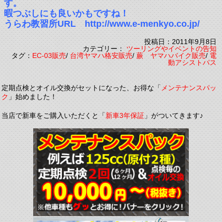
す。
暇つぶしにも良いかもですね！
うらわ教習所URL http://www.e-menkyo.co.jp/
投稿日：2011年9月8日
カテゴリー：
ツーリングやイベントの告知
タグ：
EC-03販売
/
台湾ヤマハ格安販売
/
蕨 ヤマハバイク販売
/
電
動アシストパス
定期点検とオイル交換がセットになった、お得な「
メンテナンスパッ
ク
」始めました！
当店で新車をご購入いただくと「
新車3年保証
」がついてきます♪