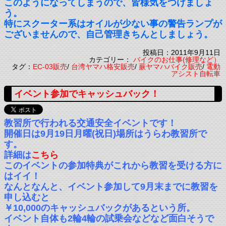
このようになってしまうので、皆様気をつけましょ
う。
特にスクーター系はオイルが少ない事の警告ランプが
ございませんので、自己管理きちんとしましょう。
投稿日：2011年9月11日
カテゴリー：
バイクのお仕事(修理など）
タグ：
EC-03販売
/
台湾ヤマハ格安販売
/
蕨ヤマハバイク販売
/
電動
アシスト自転車
イベント参加でキャッシュバック！
教習所で行われる交通安全イベントです！
開催日は9月19日月曜(祝日)場所はうらわ教習所で
す。
詳細は
こちら
このイベントの参加特典がこれから教習を受ける方に
はイイ！
なんとなんと、イベント参加して9月末までに教習を
申し込むと
￥10,000のキャッシュバックがあるという所。
イベント自体も2輪4輪の試乗会などなど面白そうで