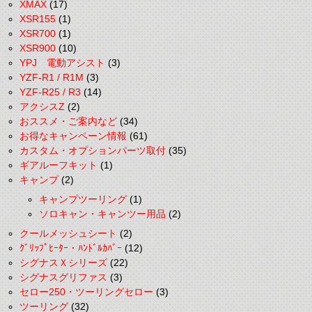
XMAX
(17)
XSR155
(1)
XSR700
(1)
XSR900
(10)
YPJ 電動アシスト
(3)
YZF-R1 / R1M
(3)
YZF-R25 / R3
(14)
アクシスZ
(2)
おススメ・ご案内など
(34)
お得なキャンペーン情報
(61)
カスタム・オプションパーツ取付
(35)
ギアルーフキット
(1)
キャンプ
(2)
キャンプツーリング
(1)
ソロキャン・キャンツー用品
(2)
クールメッシュシート
(2)
ｸﾞﾘｯﾌﾟﾋｰﾀｰ・ﾊﾝﾄﾞﾙｶﾊﾞｰ
(12)
シグナスＸシリーズ
(22)
シグナスグリファス
(3)
セロー250・ツーリングセロー
(3)
ツーリング
(32)