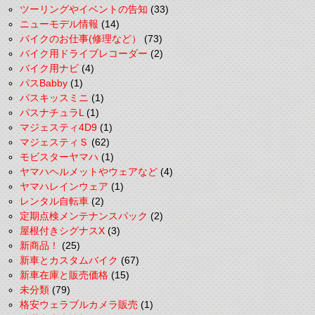
ツーリングやイベントの告知
(33)
ニューモデル情報
(14)
バイクのお仕事(修理など）
(73)
バイク用ドライブレコーダー
(2)
バイク用ナビ
(4)
パスBabby
(1)
パスキッスミニ
(1)
パスナチュラL
(1)
マジェスティ4D9
(1)
マジェスティＳ
(62)
モビスターヤマハ
(1)
ヤマハヘルメットやウェアなど
(4)
ヤマハレインウェア
(1)
レンタル自転車
(2)
定期点検メンテナンスパック
(2)
屋根付きシグナスX
(3)
新商品！
(25)
新車とカスタムバイク
(67)
新車在庫と販売価格
(15)
未分類
(79)
格安ウェラブルカメラ販売
(1)