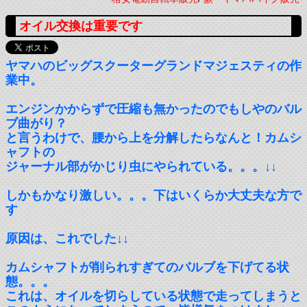
オイル交換は重要です
ヤマハのビッグスクーターグランドマジェスティの作
業中。
エンジンかからずで圧縮も無かったのでもしやのバル
ブ曲がり？
と言うわけで、腰から上を分解したらなんと！カムシ
ャフトの
ジャーナル部がかじり虫にやられている。。。↓↓
しかもかなり激しい。。。下はいくらか大丈夫な方で
す
原因は、これでした↓↓
カムシャフトが削られすぎてのバルブを下げてる状
態。。。
これは、オイルを切らしている状態で走ってしまうと