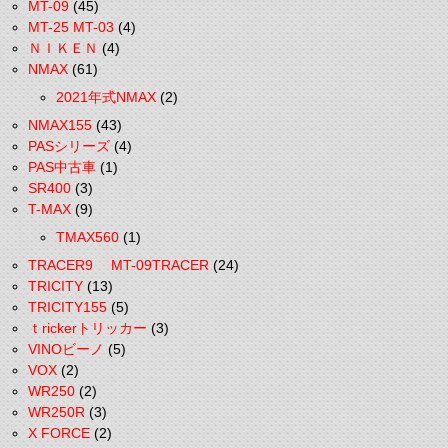
MT-09
(45)
MT-25 MT-03
(4)
ＮＩＫＥＮ
(4)
NMAX
(61)
2021年式NMAX
(2)
NMAX155
(43)
PASシリーズ
(4)
PAS中古車
(1)
SR400
(3)
T-MAX
(9)
TMAX560
(1)
TRACER9 MT-09TRACER
(24)
TRICITY
(13)
TRICITY155
(5)
ｔrickerトリッカー
(3)
VINOビーノ
(5)
VOX
(2)
WR250
(2)
WR250R
(3)
X FORCE
(2)