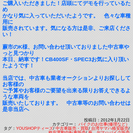
ご購入いただきました！店頭にてデモを行っているた
め
かなり気に入っていただいたようです。 色々な車種
用に
販売されています。気になる方は是非、ご来店くださ
い！
蕨市のK様、お問い合わせ頂いておりました中古車や
っと見つかり
本日、納車です！CB400SF・SPEC3お気に入り頂い
たようです！
当店では、中古車も業者オークションよりお探しして
お客様の
ご予算やお客様のご要望を出来る限りお答えできるよ
うな車両を
販売いたしております。 中古車等のお問い合わせは
是非当店へ
投稿日：2012年1月22日
カテゴリー：
バイクのお仕事(修理など）
タグ：
YOUSHOPティーズ
/
中古車販売・買取
/
台湾ヤマハ格安販売
/
格安電動自転車販売
/
蕨 ヤマハバイク販売