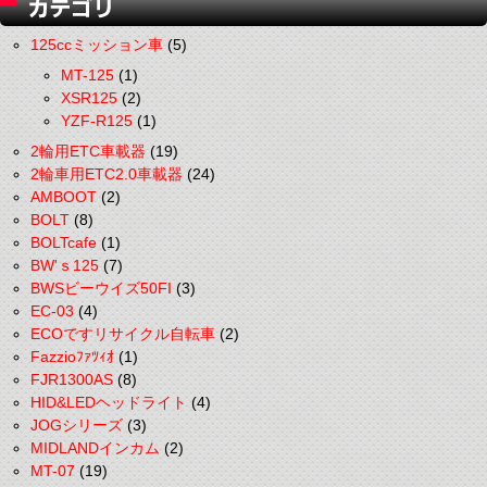
125ccミッション車
(5)
MT-125
(1)
XSR125
(2)
YZF-R125
(1)
2輪用ETC車載器
(19)
2輪車用ETC2.0車載器
(24)
AMBOOT
(2)
BOLT
(8)
BOLTcafe
(1)
BW'ｓ125
(7)
BWSビーウイズ50FI
(3)
EC-03
(4)
ECOですリサイクル自転車
(2)
Fazzioﾌｧﾂｨｵ
(1)
FJR1300AS
(8)
HID&LEDヘッドライト
(4)
JOGシリーズ
(3)
MIDLANDインカム
(2)
MT-07
(19)