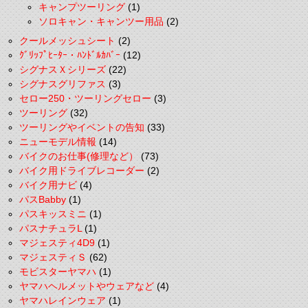
キャンプツーリング
(1)
ソロキャン・キャンツー用品
(2)
クールメッシュシート
(2)
ｸﾞﾘｯﾌﾟﾋｰﾀｰ・ﾊﾝﾄﾞﾙｶﾊﾞｰ
(12)
シグナスＸシリーズ
(22)
シグナスグリファス
(3)
セロー250・ツーリングセロー
(3)
ツーリング
(32)
ツーリングやイベントの告知
(33)
ニューモデル情報
(14)
バイクのお仕事(修理など）
(73)
バイク用ドライブレコーダー
(2)
バイク用ナビ
(4)
パスBabby
(1)
パスキッスミニ
(1)
パスナチュラL
(1)
マジェスティ4D9
(1)
マジェスティＳ
(62)
モビスターヤマハ
(1)
ヤマハヘルメットやウェアなど
(4)
ヤマハレインウェア
(1)