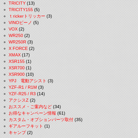
TRICITY
(13)
TRICITY155
(5)
ｔrickerトリッカー
(3)
VINOビーノ
(5)
VOX
(2)
WR250
(2)
WR250R
(3)
X FORCE
(2)
XMAX
(17)
XSR155
(1)
XSR700
(1)
XSR900
(10)
YPJ 電動アシスト
(3)
YZF-R1 / R1M
(3)
YZF-R25 / R3
(14)
アクシスZ
(2)
おススメ・ご案内など
(34)
お得なキャンペーン情報
(61)
カスタム・オプションパーツ取付
(35)
ギアルーフキット
(1)
キャンプ
(2)