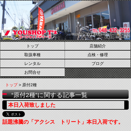
トップ
店舗紹介
取扱車種
点検・修理
レンタル
ブログ
お問合せ
トップ
> 原付2種
“原付2種”に関する記事一覧
本日入荷致しました
話題沸騰の「アクシス トリート」本日入荷です。