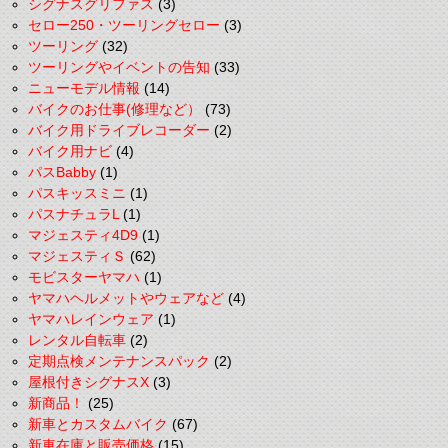
シグナスグリファス
(3)
セロー250・ツーリングセロー
(3)
ツーリング
(32)
ツーリングやイベントの告知
(33)
ニューモデル情報
(14)
バイクのお仕事(修理など）
(73)
バイク用ドライブレコーダー
(2)
バイク用ナビ
(4)
パスBabby
(1)
パスキッスミニ
(1)
パスナチュラL
(1)
マジェスティ4D9
(1)
マジェスティＳ
(62)
モビスターヤマハ
(1)
ヤマハヘルメットやウェアなど
(4)
ヤマハレインウェア
(1)
レンタル自転車
(2)
定期点検メンテナンスパック
(2)
屋根付きシグナスX
(3)
新商品！
(25)
新車とカスタムバイク
(67)
新車在庫と販売価格
(15)