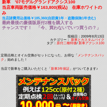
新車 ’07モデルグランドアクシス100
当店車両販売価格￥163,800(税込) 在庫ホワイトの
み
当店諸費用込価格￥185,360(自賠責1年・盗難保険1年含む)
最終最後の廉価版原付2種を購入する
チャンスです！ 「今、買わないでいつ買うの？」
投稿日：2009年8月13日
カテゴリー：
新車とカスタムバイク
タグ：
原付二種特価
/
新車アクシス100
定期点検とオイル交換がセットになった、お得な「
メンテナンスパッ
ク
」始めました！
当店で新車をご購入いただくと「
新車3年保証
」がついてきます♪