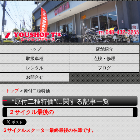
トップ
店舗紹介
取扱車種
点検・修理
レンタル
ブログ
お問合せ
トップ
> 原付二種特価
“原付二種特価”に関する記事一覧
２サイクル最後の
２サイクルスクーター最終最後の在庫です。