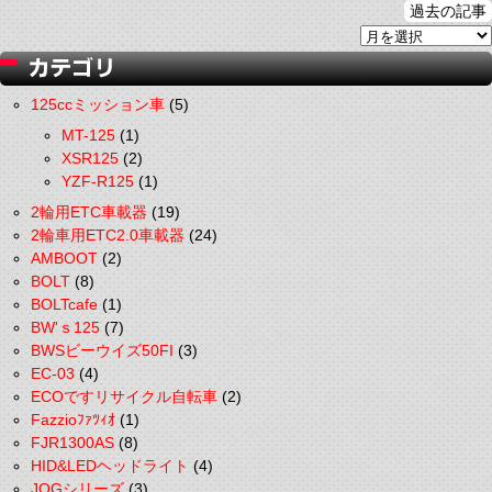
過去の記事
125ccミッション車
(5)
MT-125
(1)
XSR125
(2)
YZF-R125
(1)
2輪用ETC車載器
(19)
2輪車用ETC2.0車載器
(24)
AMBOOT
(2)
BOLT
(8)
BOLTcafe
(1)
BW'ｓ125
(7)
BWSビーウイズ50FI
(3)
EC-03
(4)
ECOですリサイクル自転車
(2)
Fazzioﾌｧﾂｨｵ
(1)
FJR1300AS
(8)
HID&LEDヘッドライト
(4)
JOGシリーズ
(3)