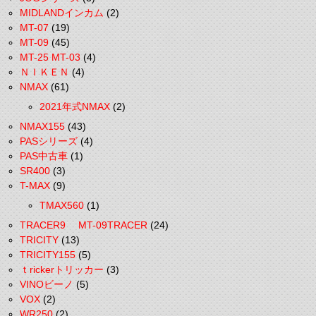
MIDLANDインカム
(2)
MT-07
(19)
MT-09
(45)
MT-25 MT-03
(4)
ＮＩＫＥＮ
(4)
NMAX
(61)
2021年式NMAX
(2)
NMAX155
(43)
PASシリーズ
(4)
PAS中古車
(1)
SR400
(3)
T-MAX
(9)
TMAX560
(1)
TRACER9 MT-09TRACER
(24)
TRICITY
(13)
TRICITY155
(5)
ｔrickerトリッカー
(3)
VINOビーノ
(5)
VOX
(2)
WR250
(2)