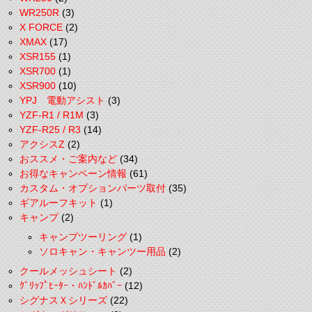
WR250R
(3)
X FORCE
(2)
XMAX
(17)
XSR155
(1)
XSR700
(1)
XSR900
(10)
YPJ 電動アシスト
(3)
YZF-R1 / R1M
(3)
YZF-R25 / R3
(14)
アクシスZ
(2)
おススメ・ご案内など
(34)
お得なキャンペーン情報
(61)
カスタム・オプションパーツ取付
(35)
ギアルーフキット
(1)
キャンプ
(2)
キャンプツーリング
(1)
ソロキャン・キャンツー用品
(2)
クールメッシュシート
(2)
ｸﾞﾘｯﾌﾟﾋｰﾀｰ・ﾊﾝﾄﾞﾙｶﾊﾞｰ
(12)
シグナスＸシリーズ
(22)