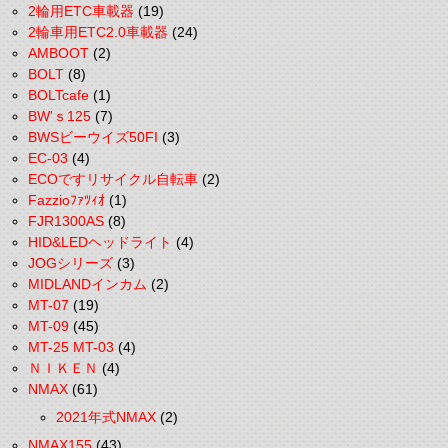
2輪用ETC車載器
(19)
2輪車用ETC2.0車載器
(24)
AMBOOT
(2)
BOLT
(8)
BOLTcafe
(1)
BW'ｓ125
(7)
BWSビーウイズ50FI
(3)
EC-03
(4)
ECOですリサイクル自転車
(2)
Fazzioﾌｧﾂｨｵ
(1)
FJR1300AS
(8)
HID&LEDヘッドライト
(4)
JOGシリーズ
(3)
MIDLANDインカム
(2)
MT-07
(19)
MT-09
(45)
MT-25 MT-03
(4)
ＮＩＫＥＮ
(4)
NMAX
(61)
2021年式NMAX
(2)
NMAX155
(43)