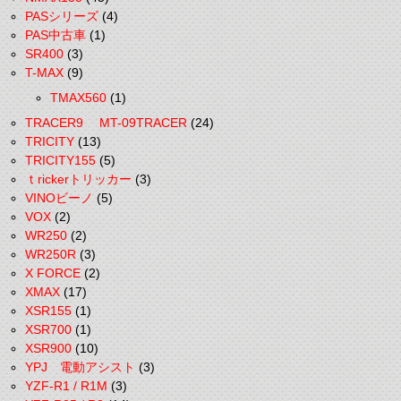
PASシリーズ
(4)
PAS中古車
(1)
SR400
(3)
T-MAX
(9)
TMAX560
(1)
TRACER9 MT-09TRACER
(24)
TRICITY
(13)
TRICITY155
(5)
ｔrickerトリッカー
(3)
VINOビーノ
(5)
VOX
(2)
WR250
(2)
WR250R
(3)
X FORCE
(2)
XMAX
(17)
XSR155
(1)
XSR700
(1)
XSR900
(10)
YPJ 電動アシスト
(3)
YZF-R1 / R1M
(3)