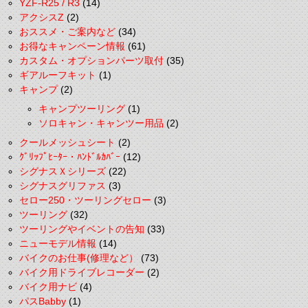
YZF-R25 / R3
(14)
アクシスZ
(2)
おススメ・ご案内など
(34)
お得なキャンペーン情報
(61)
カスタム・オプションパーツ取付
(35)
ギアルーフキット
(1)
キャンプ
(2)
キャンプツーリング
(1)
ソロキャン・キャンツー用品
(2)
クールメッシュシート
(2)
ｸﾞﾘｯﾌﾟﾋｰﾀｰ・ﾊﾝﾄﾞﾙｶﾊﾞｰ
(12)
シグナスＸシリーズ
(22)
シグナスグリファス
(3)
セロー250・ツーリングセロー
(3)
ツーリング
(32)
ツーリングやイベントの告知
(33)
ニューモデル情報
(14)
バイクのお仕事(修理など）
(73)
バイク用ドライブレコーダー
(2)
バイク用ナビ
(4)
パスBabby
(1)