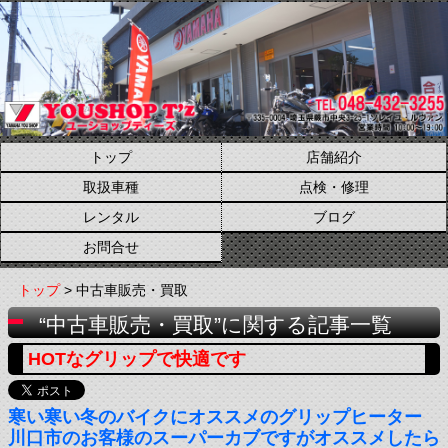
トップ
店舗紹介
取扱車種
点検・修理
レンタル
ブログ
お問合せ
トップ
> 中古車販売・買取
“中古車販売・買取”に関する記事一覧
HOTなグリップで快適です
寒い寒い冬のバイクにオススメのグリップヒーター
川口市のお客様のスーパーカブですがオススメしたら