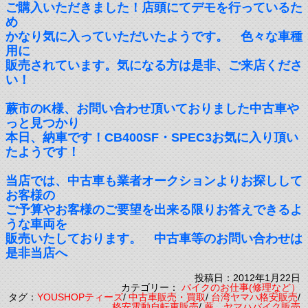
ご購入いただきました！店頭にてデモを行っているた
め
かなり気に入っていただいたようです。 色々な車種
用に
販売されています。気になる方は是非、ご来店くださ
い！
蕨市のK様、お問い合わせ頂いておりました中古車や
っと見つかり
本日、納車です！CB400SF・SPEC3お気に入り頂い
たようです！
当店では、中古車も業者オークションよりお探しして
お客様の
ご予算やお客様のご要望を出来る限りお答えできるよ
うな車両を
販売いたしております。 中古車等のお問い合わせは
是非当店へ
投稿日：2012年1月22日
カテゴリー：
バイクのお仕事(修理など）
タグ：
YOUSHOPティーズ
/
中古車販売・買取
/
台湾ヤマハ格安販売
/
格安電動自転車販売
/
蕨 ヤマハバイク販売