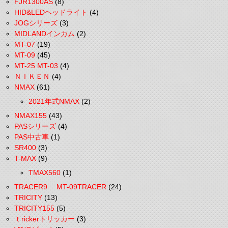
FJR1300AS
(8)
HID&LEDヘッドライト
(4)
JOGシリーズ
(3)
MIDLANDインカム
(2)
MT-07
(19)
MT-09
(45)
MT-25 MT-03
(4)
ＮＩＫＥＮ
(4)
NMAX
(61)
2021年式NMAX
(2)
NMAX155
(43)
PASシリーズ
(4)
PAS中古車
(1)
SR400
(3)
T-MAX
(9)
TMAX560
(1)
TRACER9 MT-09TRACER
(24)
TRICITY
(13)
TRICITY155
(5)
ｔrickerトリッカー
(3)