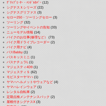
ｸﾞﾘｯﾌﾟﾋｰﾀｰ・ﾊﾝﾄﾞﾙｶﾊﾞｰ
(12)
シグナスＸシリーズ
(22)
シグナスグリファス
(3)
セロー250・ツーリングセロー
(3)
ツーリング
(32)
ツーリングやイベントの告知
(33)
ニューモデル情報
(14)
バイクのお仕事(修理など）
(73)
バイク用ドライブレコーダー
(2)
バイク用ナビ
(4)
パスBabby
(1)
パスキッスミニ
(1)
パスナチュラL
(1)
マジェスティ4D9
(1)
マジェスティＳ
(62)
モビスターヤマハ
(1)
ヤマハヘルメットやウェアなど
(4)
ヤマハレインウェア
(1)
レンタル自転車
(2)
定期点検メンテナンスパック
(2)
屋根付きシグナスX
(3)