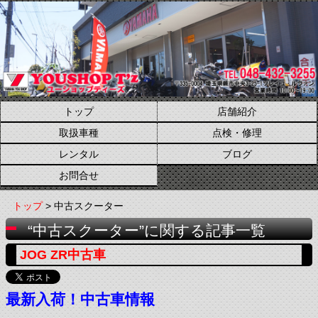
トップ
店舗紹介
取扱車種
点検・修理
レンタル
ブログ
お問合せ
トップ
> 中古スクーター
“中古スクーター”に関する記事一覧
JOG ZR中古車
最新入荷！中古車情報