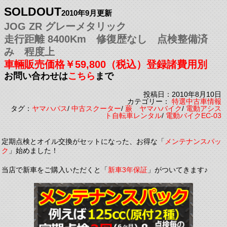
SOLDOUT
2010年9月更新
JOG ZR グレーメタリック
走行距離 8400Km 修復歴なし 点検整備済
み 程度上
車輛販売価格￥59,800（税込）登録諸費用別
お問い合わせは
こちら
まで
投稿日：2010年8月10日
カテゴリー：
特選中古車情報
タグ：
ヤマハパス
/
中古スクーター
/
蕨 ヤマハバイク
/
電動アシス
ト自転車レンタル
/
電動バイクEC-03
定期点検とオイル交換がセットになった、お得な「
メンテナンスパッ
ク
」始めました！
当店で新車をご購入いただくと「
新車3年保証
」がついてきます♪