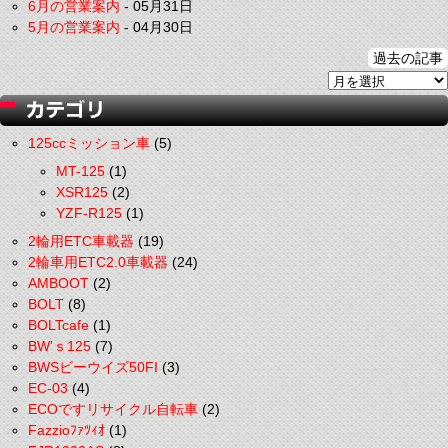
6月の営業案内
-
05月31日
5月の営業案内
-
04月30日
過去の記事
125ccミッション車
(5)
MT-125
(1)
XSR125
(2)
YZF-R125
(1)
2輪用ETC車載器
(19)
2輪車用ETC2.0車載器
(24)
AMBOOT
(2)
BOLT
(8)
BOLTcafe
(1)
BW'ｓ125
(7)
BWSビーウイズ50FI
(3)
EC-03
(4)
ECOですリサイクル自転車
(2)
Fazzioﾌｧﾂｨｵ
(1)