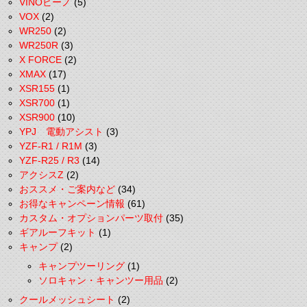
VINOビーノ
(5)
VOX
(2)
WR250
(2)
WR250R
(3)
X FORCE
(2)
XMAX
(17)
XSR155
(1)
XSR700
(1)
XSR900
(10)
YPJ 電動アシスト
(3)
YZF-R1 / R1M
(3)
YZF-R25 / R3
(14)
アクシスZ
(2)
おススメ・ご案内など
(34)
お得なキャンペーン情報
(61)
カスタム・オプションパーツ取付
(35)
ギアルーフキット
(1)
キャンプ
(2)
キャンプツーリング
(1)
ソロキャン・キャンツー用品
(2)
クールメッシュシート
(2)