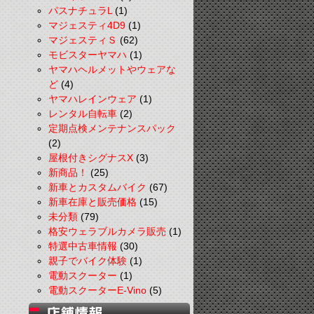
パスナチュラL
(1)
マジェスティ4D9
(1)
マジェスティＳ
(62)
モビスターヤマハ
(1)
ヤマハヘルメットやウェアな
ど
(4)
ヤマハレインウェア
(1)
レンタル自転車
(2)
定期点検メンテナンスパック
(2)
屋根付きシグナスX
(3)
新商品！
(25)
新車とカスタムバイク
(67)
新車在庫と販売価格
(15)
未分類
(79)
格安ウェラブルカメラ販売
(1)
特選中古車情報
(30)
親子でバイク体験
(1)
電動スクーター
(1)
電動スクーターE-Vino
(5)