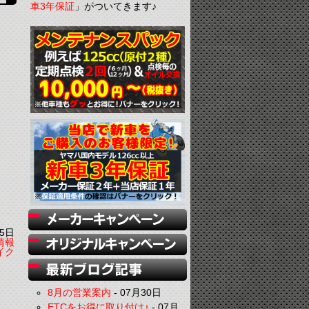
車3年保証
」がついてきます♪
5日
情報
イク
8月の営業案内
-
07月30日
ETCをお得に取り付け♪
-
07月