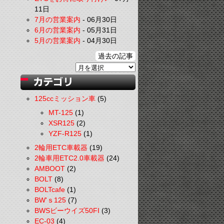
11日
7月の営業案内
-
06月30日
6月の営業案内
-
05月31日
5月の営業案内
-
04月30日
過去の記事
125ccミッション車
(5)
MT-125
(1)
XSR125
(2)
YZF-R125
(1)
2輪用ETC車載器
(19)
2輪車用ETC2.0車載器
(24)
AMBOOT
(2)
BOLT
(8)
BOLTcafe
(1)
BW'ｓ125
(7)
BWSビーウイズ50FI
(3)
EC-03
(4)