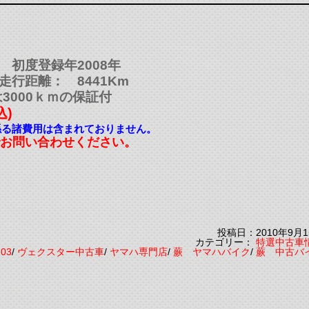
初度登録年2008年
行距離： 8441Km
3000ｋｍの保証付
込)
係る諸費用は含まれておりません。
までお問い合わせください。
投稿日：2010年9月1
カテゴリー：
特選中古車
-03
/
ヴェクスター中古車
/
ヤマハ専門店
/
蕨 ヤマハバイク
/
蕨 中古バ