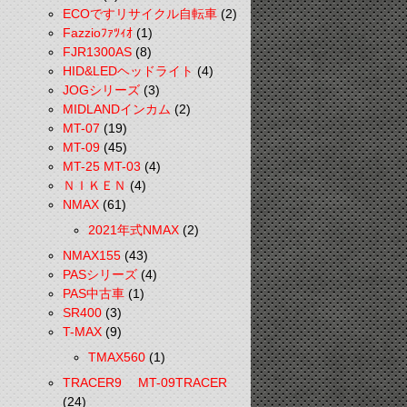
ECOですリサイクル自転車
(2)
Fazzioﾌｧﾂｨｵ
(1)
FJR1300AS
(8)
HID&LEDヘッドライト
(4)
JOGシリーズ
(3)
MIDLANDインカム
(2)
MT-07
(19)
MT-09
(45)
MT-25 MT-03
(4)
ＮＩＫＥＮ
(4)
NMAX
(61)
2021年式NMAX
(2)
NMAX155
(43)
PASシリーズ
(4)
PAS中古車
(1)
SR400
(3)
T-MAX
(9)
TMAX560
(1)
TRACER9 MT-09TRACER
(24)