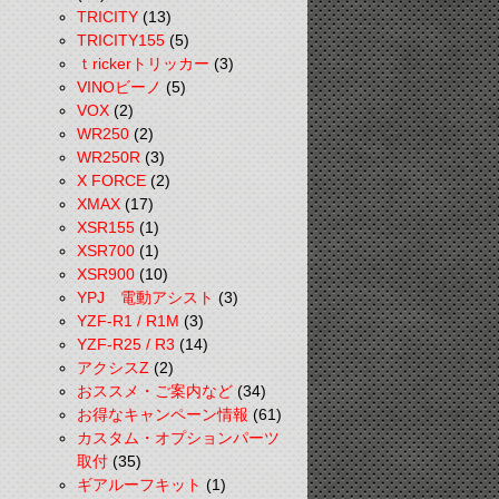
TRICITY
(13)
TRICITY155
(5)
ｔrickerトリッカー
(3)
VINOビーノ
(5)
VOX
(2)
WR250
(2)
WR250R
(3)
X FORCE
(2)
XMAX
(17)
XSR155
(1)
XSR700
(1)
XSR900
(10)
YPJ 電動アシスト
(3)
YZF-R1 / R1M
(3)
YZF-R25 / R3
(14)
アクシスZ
(2)
おススメ・ご案内など
(34)
お得なキャンペーン情報
(61)
カスタム・オプションパーツ
取付
(35)
ギアルーフキット
(1)