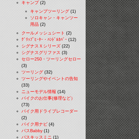
キャンプ
(2)
キャンプツーリング
(1)
ソロキャン・キャンツー
用品
(2)
クールメッシュシート
(2)
ｸﾞﾘｯﾌﾟﾋｰﾀｰ・ﾊﾝﾄﾞﾙｶﾊﾞｰ
(12)
シグナスＸシリーズ
(22)
シグナスグリファス
(3)
セロー250・ツーリングセロー
(3)
ツーリング
(32)
ツーリングやイベントの告知
(33)
ニューモデル情報
(14)
バイクのお仕事(修理など）
(73)
バイク用ドライブレコーダー
(2)
バイク用ナビ
(4)
パスBabby
(1)
パスキッスミニ
(1)