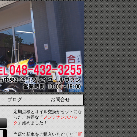
ブログ
お問合せ
定期点検とオイル交換がセットにな
った、お得な「
メンテナンスパッ
ク
」始めました！
当店で新車をご購入いただくと「
新