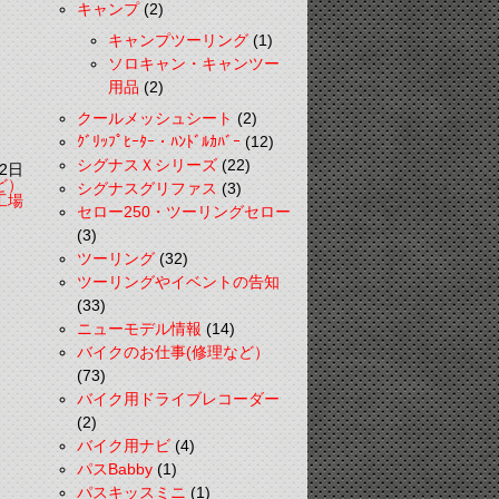
キャンプ
(2)
キャンプツーリング
(1)
ソロキャン・キャンツー
用品
(2)
クールメッシュシート
(2)
ｸﾞﾘｯﾌﾟﾋｰﾀｰ・ﾊﾝﾄﾞﾙｶﾊﾞｰ
(12)
シグナスＸシリーズ
(22)
2日
ど）
シグナスグリファス
(3)
工場
セロー250・ツーリングセロー
(3)
ツーリング
(32)
ツーリングやイベントの告知
(33)
ニューモデル情報
(14)
バイクのお仕事(修理など）
(73)
バイク用ドライブレコーダー
(2)
バイク用ナビ
(4)
パスBabby
(1)
パスキッスミニ
(1)