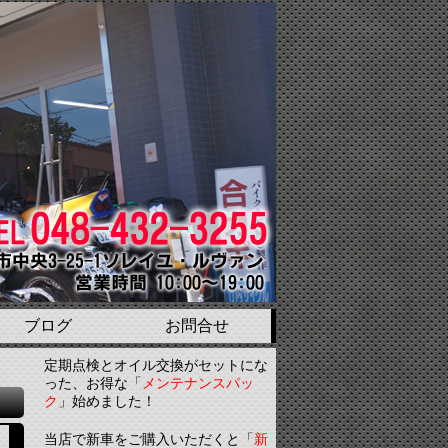
ブログ
お問合せ
定期点検とオイル交換がセットにな
った、お得な「
メンテナンスパッ
ク
」始めました！
当店で新車をご購入いただくと「
新