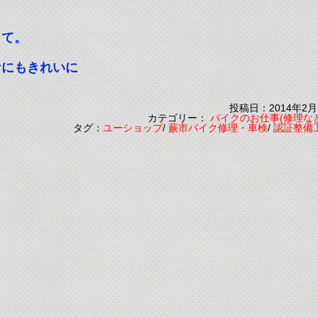
して。
なにもきれいに
投稿日：2014年2月
カテゴリー：
バイクのお仕事(修理な
タグ：
ユーショップ
/
蕨市バイク修理・車検
/
認証整備