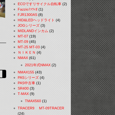
ECOですリサイクル自転車
(2)
Fazzioﾌｧﾂｨｵ
(1)
FJR1300AS
(8)
HID&LEDヘッドライト
(4)
JOGシリーズ
(3)
MIDLANDインカム
(2)
MT-07
(19)
MT-09
(45)
MT-25 MT-03
(4)
ＮＩＫＥＮ
(4)
NMAX
(61)
2021年式NMAX
(2)
NMAX155
(43)
PASシリーズ
(4)
PAS中古車
(1)
SR400
(3)
T-MAX
(9)
TMAX560
(1)
TRACER9 MT-09TRACER
(24)