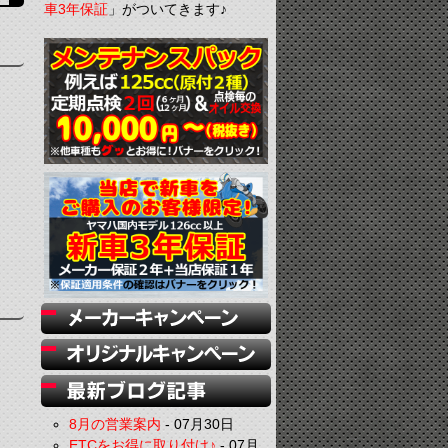
車3年保証
」がついてきます♪
8月の営業案内
-
07月30日
ETCをお得に取り付け♪
-
07月