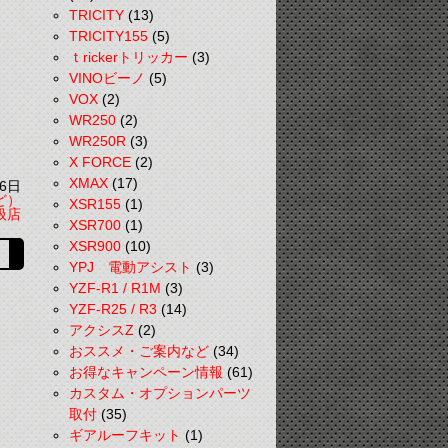
TRICITY
(13)
TRICITY155
(5)
ｔrickerトリッカー
(3)
VINOビーノ
(5)
VOX
(2)
WR250
(2)
WR250R
(3)
X FORCE
(2)
XMAX
(17)
6日
ど）
XSR155
(1)
扱店
XSR700
(1)
XSR900
(10)
YPJ 電動アシスト
(3)
YZF-R1 / R1M
(3)
YZF-R25 / R3
(14)
アクシスZ
(2)
おススメ・ご案内など
(34)
お得なキャンペーン情報
(61)
カスタム・オプションパーツ
取付
(35)
ギアルーフキット
(1)