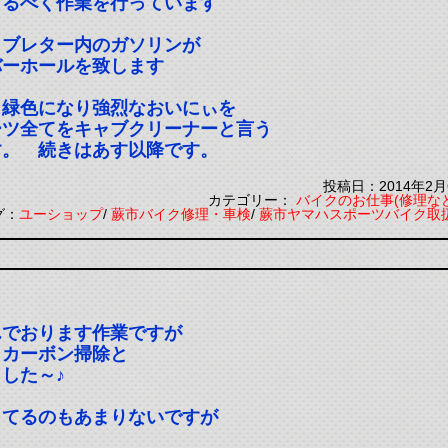
するべく作業を行っています
ャブレター内のガソリンが
バーホールを致します
と緑色になり強烈なおいにぃを
ーツ全てをキャブクリーナーと言う
す。 続きはあす以降です。
投稿日：2014年2月
カテゴリー：
バイクのお仕事(修理な
グ：
ユーショップ
/
蕨市バイク修理・車検
/
蕨市ヤマハスポーツバイク取
んでおります作業ですが
りカーボン掃除と
した～♪
ってるのもあまりないですが