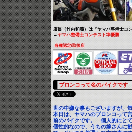
店長（竹内和義）は『ヤマハ整備士コン
→
ヤマハ整備士コンテスト準優勝
各種認定/取扱店
ブロンコって名のバイクです
世の中嫌な事もございますが、
本日は、ヤマハのブロンコって言
前のバイクです。 個人的にと
個性的なので、うちの嫁さんに