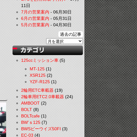
11日
7月の営業案内
-
06月30日
6月の営業案内
-
05月31日
5月の営業案内
-
04月30日
過去の記事
125ccミッション車
(5)
MT-125
(1)
XSR125
(2)
YZF-R125
(1)
2輪用ETC車載器
(19)
2輪車用ETC2.0車載器
(24)
AMBOOT
(2)
BOLT
(8)
BOLTcafe
(1)
BW'ｓ125
(7)
BWSビーウイズ50FI
(3)
EC-03
(4)