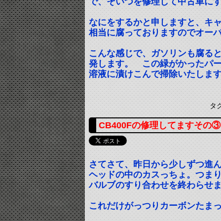
で、そいつを修理して中古車に
なにをするかと申しますと、キ
相当に腐っておりますのでオー
こんな感じで、ガソリンも腐る
発します。 この緑がかったパ
溶液に漬けこんで掃除いたしま
タ
CB400Fの修理してますその③
さてさて、昨日から少しずつ進
ヘッドの中のカスっちょ。つま
バルブのすり合わせを終わらせま
これだけがっつりカーボンたま