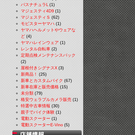
パスナチュラL
(1)
マジェスティ4D9
(1)
マジェスティＳ
(62)
モビスターヤマハ
(1)
ヤマハヘルメットやウェアな
ど
(4)
ヤマハレインウェア
(1)
レンタル自転車
(2)
定期点検メンテナンスパック
(2)
屋根付きシグナスX
(3)
新商品！
(25)
新車とカスタムバイク
(67)
新車在庫と販売価格
(15)
未分類
(79)
格安ウェラブルカメラ販売
(1)
特選中古車情報
(30)
親子でバイク体験
(1)
電動スクーター
(1)
電動スクーターE-Vino
(5)