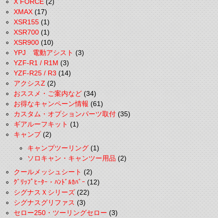
X FORCE
(2)
XMAX
(17)
XSR155
(1)
XSR700
(1)
XSR900
(10)
YPJ 電動アシスト
(3)
YZF-R1 / R1M
(3)
YZF-R25 / R3
(14)
アクシスZ
(2)
おススメ・ご案内など
(34)
お得なキャンペーン情報
(61)
カスタム・オプションパーツ取付
(35)
ギアルーフキット
(1)
キャンプ
(2)
キャンプツーリング
(1)
ソロキャン・キャンツー用品
(2)
クールメッシュシート
(2)
ｸﾞﾘｯﾌﾟﾋｰﾀｰ・ﾊﾝﾄﾞﾙｶﾊﾞｰ
(12)
シグナスＸシリーズ
(22)
シグナスグリファス
(3)
セロー250・ツーリングセロー
(3)