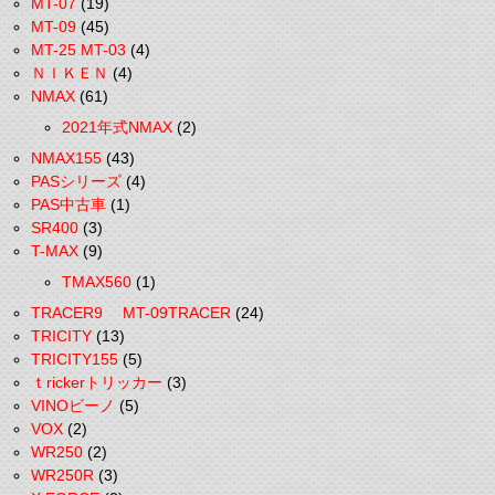
MT-07
(19)
MT-09
(45)
MT-25 MT-03
(4)
ＮＩＫＥＮ
(4)
NMAX
(61)
2021年式NMAX
(2)
NMAX155
(43)
PASシリーズ
(4)
PAS中古車
(1)
SR400
(3)
T-MAX
(9)
TMAX560
(1)
TRACER9 MT-09TRACER
(24)
TRICITY
(13)
TRICITY155
(5)
ｔrickerトリッカー
(3)
VINOビーノ
(5)
VOX
(2)
WR250
(2)
WR250R
(3)