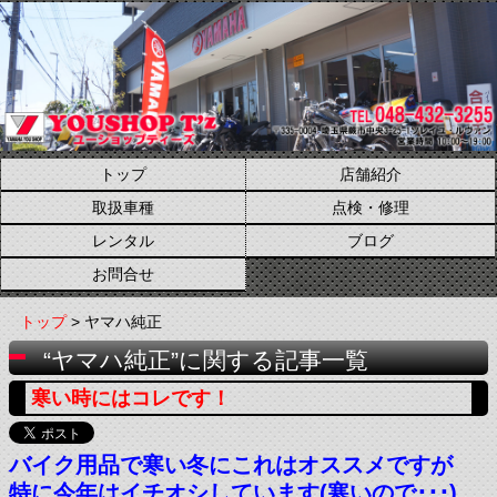
トップ
店舗紹介
取扱車種
点検・修理
レンタル
ブログ
お問合せ
トップ
> ヤマハ純正
“ヤマハ純正”に関する記事一覧
寒い時にはコレです！
バイク用品で寒い冬にこれはオススメですが
特に今年はイチオシしています(寒いので･･･)