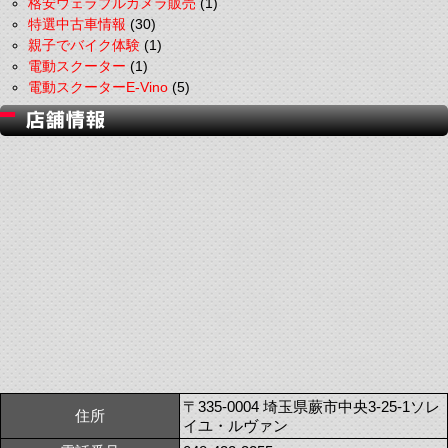
格安ウェラブルカメラ販売
(1)
特選中古車情報
(30)
親子でバイク体験
(1)
電動スクーター
(1)
電動スクーターE-Vino
(5)
〒335-0004 埼玉県蕨市中央3-25-1ソレ
住所
イユ・ルヴァン