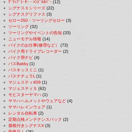
ｸﾞﾘｯﾌﾟﾋｰﾀｰ・ﾊﾝﾄﾞﾙｶﾊﾞｰ
(12)
シグナスＸシリーズ
(22)
シグナスグリファス
(3)
セロー250・ツーリングセロー
(3)
ツーリング
(32)
ツーリングやイベントの告知
(33)
ニューモデル情報
(14)
バイクのお仕事(修理など）
(73)
バイク用ドライブレコーダー
(2)
バイク用ナビ
(4)
パスBabby
(1)
パスキッスミニ
(1)
パスナチュラL
(1)
マジェスティ4D9
(1)
マジェスティＳ
(62)
モビスターヤマハ
(1)
ヤマハヘルメットやウェアなど
(4)
ヤマハレインウェア
(1)
レンタル自転車
(2)
定期点検メンテナンスパック
(2)
屋根付きシグナスX
(3)
新商品！
(25)