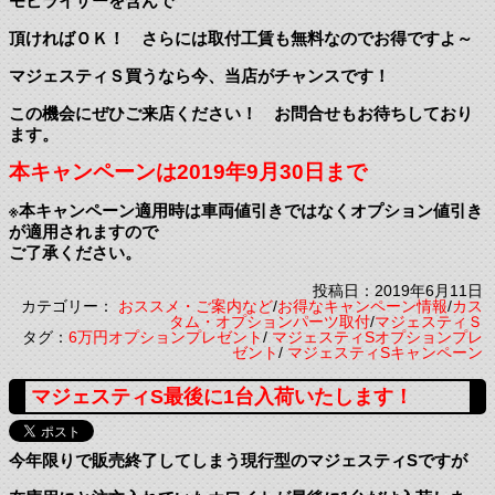
モビライザーを含んで
頂ければＯＫ！ さらには取付工賃も無料なのでお得ですよ～
マジェスティＳ買うなら今、当店がチャンスです！
この機会にぜひご来店ください！ お問合せもお待ちしており
ます。
本キャンペーンは2019年9月30日まで
※本キャンペーン適用時は車両値引きではなくオプション値引き
が適用されますので
ご了承ください。
投稿日：2019年6月11日
カテゴリー：
おススメ・ご案内など
/
お得なキャンペーン情報
/
カス
タム・オプションパーツ取付
/
マジェスティＳ
タグ：
6万円オプションプレゼント
/
マジェスティSオプションプレ
ゼント
/
マジェスティSキャンペーン
マジェスティS最後に1台入荷いたします！
今年限りで販売終了してしまう現行型のマジェスティSですが