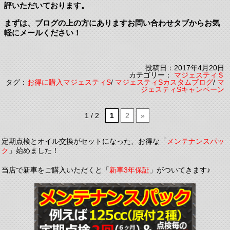
評いただいております。
まずは、ブログの上の方にありますお問い合わせタブからお気
軽にメールください！
投稿日：2017年4月20日
カテゴリー：
マジェスティＳ
タグ：
お得に購入マジェスティS
/
マジェスティSカスタムブログ
/
マ
ジェスティSキャンペーン
1 / 2
1
2
»
定期点検とオイル交換がセットになった、お得な「
メンテナンスパッ
ク
」始めました！
当店で新車をご購入いただくと「
新車3年保証
」がついてきます♪