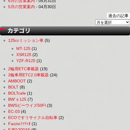
6月の営業案内
-
05月31日
5月の営業案内
-
04月30日
過去の記事
125ccミッション車
(5)
MT-125
(1)
XSR125
(2)
YZF-R125
(1)
2輪用ETC車載器
(19)
2輪車用ETC2.0車載器
(24)
AMBOOT
(2)
BOLT
(8)
BOLTcafe
(1)
BW'ｓ125
(7)
BWSビーウイズ50FI
(3)
EC-03
(4)
ECOですリサイクル自転車
(2)
Fazzioﾌｧﾂｨｵ
(1)
FJR1300AS
(8)