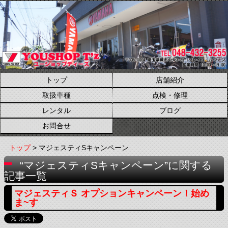
トップ
店舗紹介
取扱車種
点検・修理
レンタル
ブログ
お問合せ
トップ
> マジェスティSキャンペーン
“マジェスティSキャンペーン”に関する
記事一覧
マジェスティＳ オプションキャンペーン！始め
ま~す