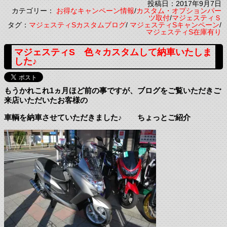
投稿日：2017年9月7日
カテゴリー：
お得なキャンペーン情報
/
カスタム・オプションパー
ツ取付
/
マジェスティＳ
タグ：
マジェスティSカスタムブログ
/
マジェスティSキャンペーン
/
マジェスティS在庫有り
マジェスティS 色々カスタムして納車いたしま
した♪
もうかれこれ1ヵ月ほど前の事ですが、ブログをご覧いただきご
来店いただいたお客様の
車輌を納車させていただきました♪ ちょっとご紹介