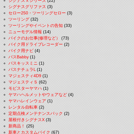
シグナスＸシリーズ
(22)
シグナスグリファス
(3)
セロー250・ツーリングセロー
(3)
ツーリング
(32)
ツーリングやイベントの告知
(33)
ニューモデル情報
(14)
バイクのお仕事(修理など）
(73)
バイク用ドライブレコーダー
(2)
バイク用ナビ
(4)
パスBabby
(1)
パスキッスミニ
(1)
パスナチュラL
(1)
マジェスティ4D9
(1)
マジェスティＳ
(62)
モビスターヤマハ
(1)
ヤマハヘルメットやウェアなど
(4)
ヤマハレインウェア
(1)
レンタル自転車
(2)
定期点検メンテナンスパック
(2)
屋根付きシグナスX
(3)
新商品！
(25)
新車とカスタムバイク
(67)