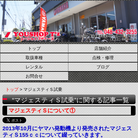
トップ
店舗紹介
取扱車種
点検・修理
レンタル
ブログ
お問合せ
トップ
> マジェスティＳ試乗
“マジェスティＳ試乗”に関する記事一覧
マジェスティＳについて①
2013年10月にヤマハ発動機より発売されたマジェス
ティＳ155ｃｃについて綴っていきます。