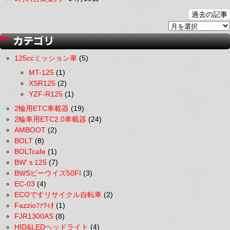
過去の記事
125ccミッション車
(5)
MT-125
(1)
XSR125
(2)
YZF-R125
(1)
2輪用ETC車載器
(19)
2輪車用ETC2.0車載器
(24)
AMBOOT
(2)
BOLT
(8)
BOLTcafe
(1)
BW'ｓ125
(7)
BWSビーウイズ50FI
(3)
EC-03
(4)
ECOですリサイクル自転車
(2)
Fazzioﾌｧﾂｨｵ
(1)
FJR1300AS
(8)
HID&LEDヘッドライト
(4)