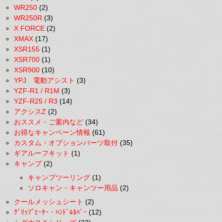
WR250
(2)
WR250R
(3)
X FORCE
(2)
XMAX
(17)
XSR155
(1)
XSR700
(1)
XSR900
(10)
YPJ 電動アシスト
(3)
YZF-R1 / R1M
(3)
YZF-R25 / R3
(14)
アクシスZ
(2)
おススメ・ご案内など
(34)
お得なキャンペーン情報
(61)
カスタム・オプションパーツ取付
(35)
ギアルーフキット
(1)
キャンプ
(2)
キャンプツーリング
(1)
ソロキャン・キャンツー用品
(2)
クールメッシュシート
(2)
ｸﾞﾘｯﾌﾟﾋｰﾀｰ・ﾊﾝﾄﾞﾙｶﾊﾞｰ
(12)