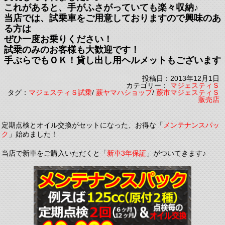
これがあると、手がふさがっていても楽々収納♪
当店では、試乗車をご用意しておりますので興味のあ
る方は
ぜひ一度お乗りください！
試乗のみのお客様も大歓迎です！
手ぶらでもＯＫ！貸し出し用ヘルメットもございます
投稿日：2013年12月1日
カテゴリー：
マジェスティＳ
タグ：
マジェスティＳ試乗
/
蕨ヤマハショップ
/
蕨市マジェスティＳ
販売店
定期点検とオイル交換がセットになった、お得な「
メンテナンスパッ
ク
」始めました！
当店で新車をご購入いただくと「
新車3年保証
」がついてきます♪