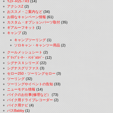
YZF-R25 / R3
(14)
アクシスZ
(2)
おススメ・ご案内など
(34)
お得なキャンペーン情報
(61)
カスタム・オプションパーツ取付
(35)
ギアルーフキット
(1)
キャンプ
(2)
キャンプツーリング
(1)
ソロキャン・キャンツー用品
(2)
クールメッシュシート
(2)
ｸﾞﾘｯﾌﾟﾋｰﾀｰ・ﾊﾝﾄﾞﾙｶﾊﾞｰ
(12)
シグナスＸシリーズ
(22)
シグナスグリファス
(3)
セロー250・ツーリングセロー
(3)
ツーリング
(32)
ツーリングやイベントの告知
(33)
ニューモデル情報
(14)
バイクのお仕事(修理など）
(73)
バイク用ドライブレコーダー
(2)
バイク用ナビ
(4)
パスBabby
(1)