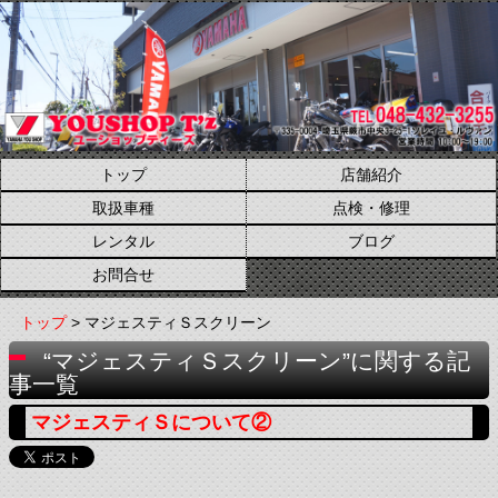
トップ
店舗紹介
取扱車種
点検・修理
レンタル
ブログ
お問合せ
トップ
> マジェスティＳスクリーン
“マジェスティＳスクリーン”に関する記
事一覧
マジェスティＳについて②