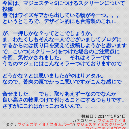
今回は、マジェスティSにつけるスクリーンについて
投稿
巷ではワイズギアから出している物が今一つ。。。
というところで、デザイン的にも台湾製のこれ↓↓
が、一押しかな？ってとこでしょうか。
ま、わたくしもそんな一人でございましてブログに
するからには切り口を変えて投稿しようかと思います
で、こいつ(スクリーン)をつけた場合のご注意点に
今回、気付かされました。 それはミラーです
うちのマジェにはこんなミラーつけておりますので
どうかな？とは思いましたがやはりアタル。
なので、苦肉の策でかっこ悪いですがこんな感じで
合せました。 でも、取りあえずーなのでなんか
良い高さの物見つけて付けることにするつもりです。
さすがにこれはかっこわるいんで。。。
投稿日：2014年1月24日
カテゴリー：
マジェスティＳ
タグ：
マジェスティＳカスタムパーツ
/
マジェスティＳスクリーン
/
マジェスティＳブログ