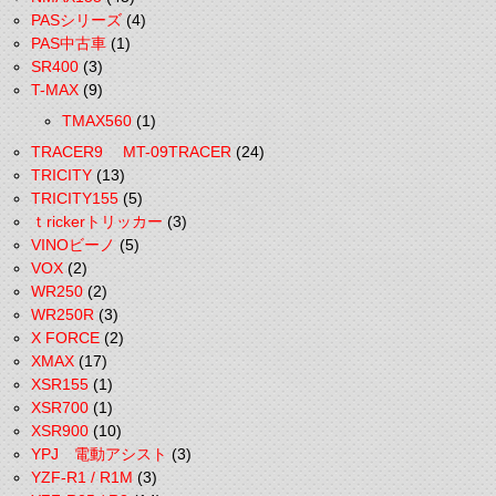
PASシリーズ
(4)
PAS中古車
(1)
SR400
(3)
T-MAX
(9)
TMAX560
(1)
TRACER9 MT-09TRACER
(24)
TRICITY
(13)
TRICITY155
(5)
ｔrickerトリッカー
(3)
VINOビーノ
(5)
VOX
(2)
WR250
(2)
WR250R
(3)
X FORCE
(2)
XMAX
(17)
XSR155
(1)
XSR700
(1)
XSR900
(10)
YPJ 電動アシスト
(3)
YZF-R1 / R1M
(3)