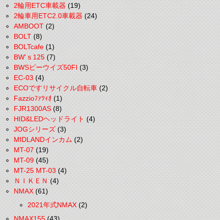
2輪用ETC車載器
(19)
2輪車用ETC2.0車載器
(24)
AMBOOT
(2)
BOLT
(8)
BOLTcafe
(1)
BW'ｓ125
(7)
BWSビーウイズ50FI
(3)
EC-03
(4)
ECOですリサイクル自転車
(2)
Fazzioﾌｧﾂｨｵ
(1)
FJR1300AS
(8)
HID&LEDヘッドライト
(4)
JOGシリーズ
(3)
MIDLANDインカム
(2)
MT-07
(19)
MT-09
(45)
MT-25 MT-03
(4)
ＮＩＫＥＮ
(4)
NMAX
(61)
2021年式NMAX
(2)
NMAX155
(43)