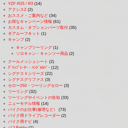
YZF-R25 / R3
(14)
アクシスZ
(2)
おススメ・ご案内など
(34)
お得なキャンペーン情報
(61)
カスタム・オプションパーツ取付
(35)
ギアルーフキット
(1)
キャンプ
(2)
キャンプツーリング
(1)
ソロキャン・キャンツー用品
(2)
クールメッシュシート
(2)
ｸﾞﾘｯﾌﾟﾋｰﾀｰ・ﾊﾝﾄﾞﾙｶﾊﾞｰ
(12)
シグナスＸシリーズ
(22)
シグナスグリファス
(3)
セロー250・ツーリングセロー
(3)
ツーリング
(32)
ツーリングやイベントの告知
(33)
ニューモデル情報
(14)
バイクのお仕事(修理など）
(73)
バイク用ドライブレコーダー
(2)
バイク用ナビ
(4)
パスBabby
(1)