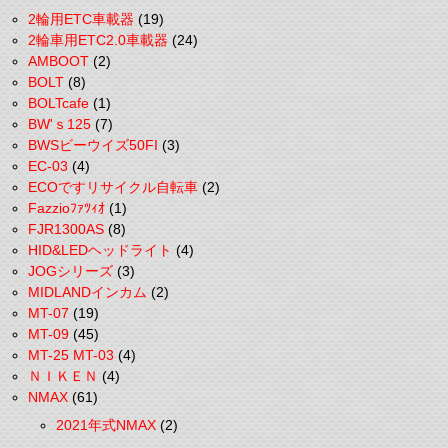
2輪用ETC車載器
(19)
2輪車用ETC2.0車載器
(24)
AMBOOT
(2)
BOLT
(8)
BOLTcafe
(1)
BW'ｓ125
(7)
BWSビーウイズ50FI
(3)
EC-03
(4)
ECOですリサイクル自転車
(2)
Fazzioﾌｧﾂｨｵ
(1)
FJR1300AS
(8)
HID&LEDヘッドライト
(4)
JOGシリーズ
(3)
MIDLANDインカム
(2)
MT-07
(19)
MT-09
(45)
MT-25 MT-03
(4)
ＮＩＫＥＮ
(4)
NMAX
(61)
2021年式NMAX
(2)