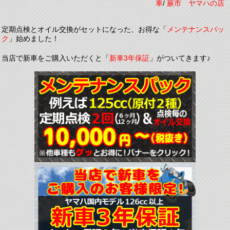
車
/
蕨市 ヤマハの店
定期点検とオイル交換がセットになった、お得な「
メンテナンスパッ
ク
」始めました！
当店で新車をご購入いただくと「
新車3年保証
」がついてきます♪