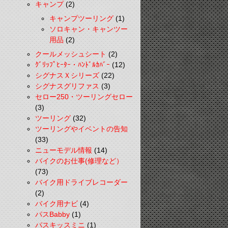
キャンプ
(2)
キャンプツーリング
(1)
ソロキャン・キャンツー
用品
(2)
クールメッシュシート
(2)
ｸﾞﾘｯﾌﾟﾋｰﾀｰ・ﾊﾝﾄﾞﾙｶﾊﾞｰ
(12)
シグナスＸシリーズ
(22)
シグナスグリファス
(3)
セロー250・ツーリングセロー
(3)
ツーリング
(32)
ツーリングやイベントの告知
(33)
ニューモデル情報
(14)
バイクのお仕事(修理など）
(73)
バイク用ドライブレコーダー
(2)
バイク用ナビ
(4)
パスBabby
(1)
パスキッスミニ
(1)