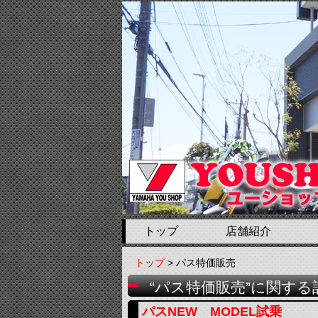
トップ
店舗紹介
トップ
> パス特価販売
“パス特価販売”に関する
パスNEW MODEL試乗