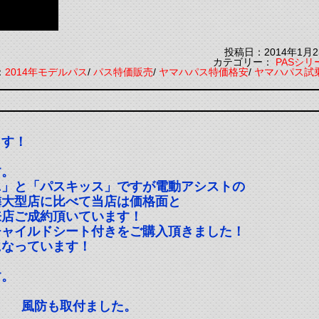
投稿日：2014年1月2
カテゴリー：
PASシリ
：
2014年モデルパス
/
パス特価販売
/
ヤマハパス特価格安
/
ヤマハパス試
ます！
す。
ニ」と「パスキッス」ですが電動アシストの
隣大型店に比べて当店は価格面と
来店ご成約頂いています！
チャイルドシート付きをご購入頂きました！
になっています！
す。
 風防も取付ました。