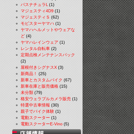
パスナチュラL
(1)
マジェスティ4D9
(1)
マジェスティＳ
(62)
モビスターヤマハ
(1)
ヤマハヘルメットやウェアな
ど
(4)
ヤマハレインウェア
(1)
レンタル自転車
(2)
定期点検メンテナンスパック
(2)
屋根付きシグナスX
(3)
新商品！
(25)
新車とカスタムバイク
(67)
新車在庫と販売価格
(15)
未分類
(79)
格安ウェラブルカメラ販売
(1)
特選中古車情報
(30)
親子でバイク体験
(1)
電動スクーター
(1)
電動スクーターE-Vino
(5)