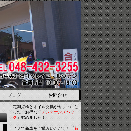
ブログ
お問合せ
定期点検とオイル交換がセットにな
った、お得な「
メンテナンスパッ
ク
」始めました！
当店で新車をご購入いただくと「
新