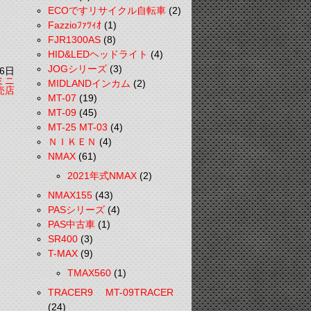
ECOですリサイクル自転車
(2)
Fazzioﾌｧﾂｨｵ
(1)
FJR1300AS
(8)
HID&LEDヘッドライト
(4)
JOGシリーズ
(3)
6日
ミニ
MIDLANDインカム
(2)
売店
MT-07
(19)
MT-09
(45)
MT-25 MT-03
(4)
ＮＩＫＥＮ
(4)
NMAX
(61)
2021年式NMAX
(2)
NMAX155
(43)
PASシリーズ
(4)
PAS中古車
(1)
SR400
(3)
T-MAX
(9)
TMAX560
(1)
TRACER9 MT-09TRACER
(24)