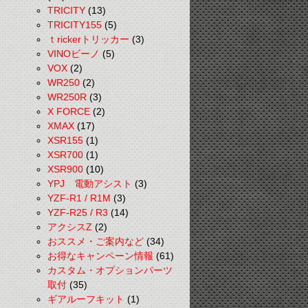
TRICITY
(13)
TRICITY155
(5)
ｔrickerトリッカー
(3)
VINOビーノ
(5)
VOX
(2)
WR250
(2)
WR250R
(3)
X FORCE
(2)
XMAX
(17)
XSR155
(1)
XSR700
(1)
XSR900
(10)
YPJ 電動アシスト
(3)
YZF-R1 / R1M
(3)
YZF-R25 / R3
(14)
アクシスZ
(2)
おススメ・ご案内など
(34)
お得なキャンペーン情報
(61)
カスタム・オプションパーツ
取付
(35)
ギアルーフキット
(1)