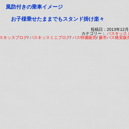
風防付きの乗車イメージ
 お子様乗せたままでもスタンド掛け楽々
投稿日：2013年12月
カテゴリー：
パスキッス
スキッスブログ
/
パスキッスミニブログ
/
パス特価販売
/
蕨市パス格安販