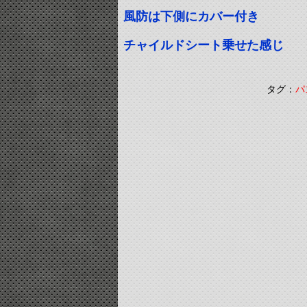
風防は下側にカバー付き 
チャイルドシート乗せた感じ
タグ：
パ