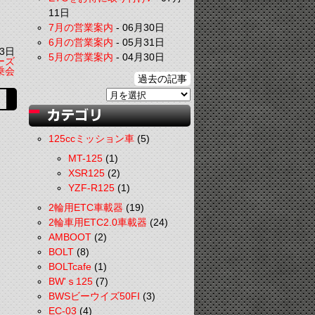
11日
7月の営業案内
-
06月30日
6月の営業案内
-
05月31日
3日
5月の営業案内
-
04月30日
ーズ
乗会
過去の記事
125ccミッション車
(5)
MT-125
(1)
XSR125
(2)
YZF-R125
(1)
2輪用ETC車載器
(19)
2輪車用ETC2.0車載器
(24)
AMBOOT
(2)
BOLT
(8)
BOLTcafe
(1)
BW'ｓ125
(7)
BWSビーウイズ50FI
(3)
EC-03
(4)