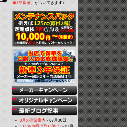
車3年保証
」がついてきます♪
8月の営業案内
-
07月30日
ETCをお得に取り付け♪
-
07月