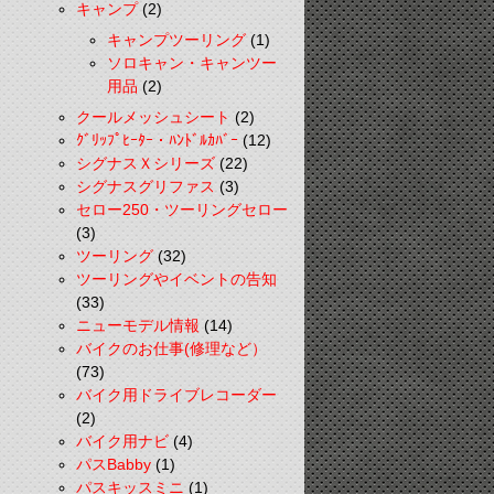
キャンプ
(2)
キャンプツーリング
(1)
ソロキャン・キャンツー
用品
(2)
クールメッシュシート
(2)
ｸﾞﾘｯﾌﾟﾋｰﾀｰ・ﾊﾝﾄﾞﾙｶﾊﾞｰ
(12)
シグナスＸシリーズ
(22)
シグナスグリファス
(3)
セロー250・ツーリングセロー
(3)
ツーリング
(32)
ツーリングやイベントの告知
(33)
ニューモデル情報
(14)
バイクのお仕事(修理など）
(73)
バイク用ドライブレコーダー
(2)
バイク用ナビ
(4)
パスBabby
(1)
パスキッスミニ
(1)