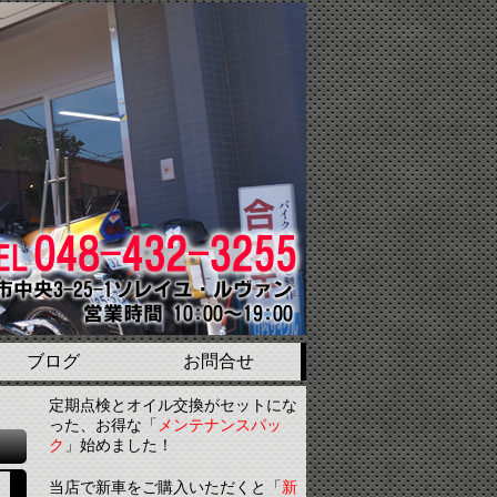
ブログ
お問合せ
定期点検とオイル交換がセットにな
った、お得な「
メンテナンスパッ
ク
」始めました！
当店で新車をご購入いただくと「
新