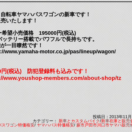
ト自転車ヤマハパスワゴンの新車です！
販売いたします！
希望小売価格 195000円(税込)
ンバッテリー搭載でパワフルで長持ちです。
離が一目瞭然です！
.yamaha-motor.co.jp/pas/lineup/wagon/
00円(税込) 防犯登録料も込みです！
.youshop-members.com/about-shop/tz
投稿日：2013年11月
カテゴリー：
新車とカスタムバイク
/
新車在庫と販売
パスワゴン特価格安
/
ヤマハパス特価格安
/
蕨市戸田市川口市ヤマハ販売