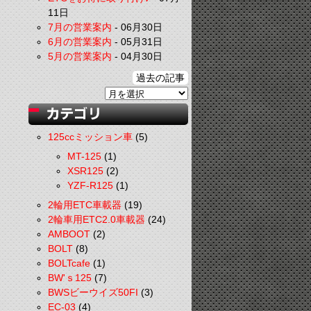
11日
7月の営業案内
-
06月30日
6月の営業案内
-
05月31日
5月の営業案内
-
04月30日
過去の記事
125ccミッション車
(5)
MT-125
(1)
XSR125
(2)
YZF-R125
(1)
2輪用ETC車載器
(19)
2輪車用ETC2.0車載器
(24)
AMBOOT
(2)
BOLT
(8)
BOLTcafe
(1)
BW'ｓ125
(7)
BWSビーウイズ50FI
(3)
EC-03
(4)