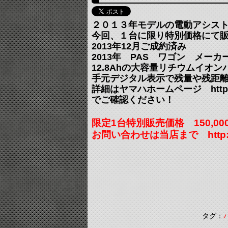
２０１３年モデルの電動アシス
今回、１台に限り特別価格にて
2013年12月ご成約済み
2013年 PAS ワゴン メーカー
12.8Ahの大容量リチウムイオ
手元デジタル表示で残量や残距
詳細はヤマハホームページ http://www
でご確認ください！
限定1台特別販売価格 150,0
お問い合わせは当店まで http://www
タグ：