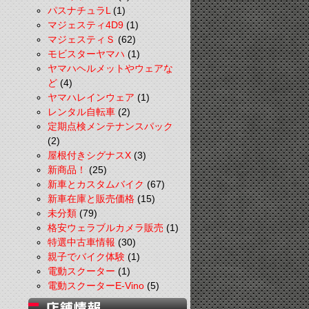
パスナチュラL
(1)
マジェスティ4D9
(1)
マジェスティＳ
(62)
モビスターヤマハ
(1)
ヤマハヘルメットやウェアな
ど
(4)
ヤマハレインウェア
(1)
レンタル自転車
(2)
定期点検メンテナンスパック
(2)
屋根付きシグナスX
(3)
新商品！
(25)
新車とカスタムバイク
(67)
新車在庫と販売価格
(15)
未分類
(79)
格安ウェラブルカメラ販売
(1)
特選中古車情報
(30)
親子でバイク体験
(1)
電動スクーター
(1)
電動スクーターE-Vino
(5)