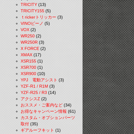
TRICITY
(13)
TRICITY155
(5)
ｔrickerトリッカー
(3)
VINOビーノ
(5)
VOX
(2)
WR250
(2)
WR250R
(3)
X FORCE
(2)
XMAX
(17)
XSR155
(1)
XSR700
(1)
XSR900
(10)
YPJ 電動アシスト
(3)
YZF-R1 / R1M
(3)
YZF-R25 / R3
(14)
アクシスZ
(2)
おススメ・ご案内など
(34)
お得なキャンペーン情報
(61)
カスタム・オプションパーツ
取付
(35)
ギアルーフキット
(1)