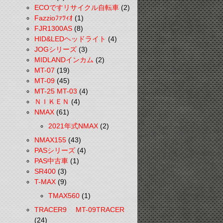
ECOですリサイクル自転車
(2)
Fazzioﾌｧﾂｨｵ
(1)
FJR1300AS
(8)
HID&LEDヘッドライト
(4)
JOGシリーズ
(3)
MIDLANDインカム
(2)
MT-07
(19)
MT-09
(45)
MT-25 MT-03
(4)
ＮＩＫＥＮ
(4)
NMAX
(61)
2021年式NMAX
(2)
NMAX155
(43)
PASシリーズ
(4)
PAS中古車
(1)
SR400
(3)
T-MAX
(9)
TMAX560
(1)
TRACER9 MT-09TRACER
(24)