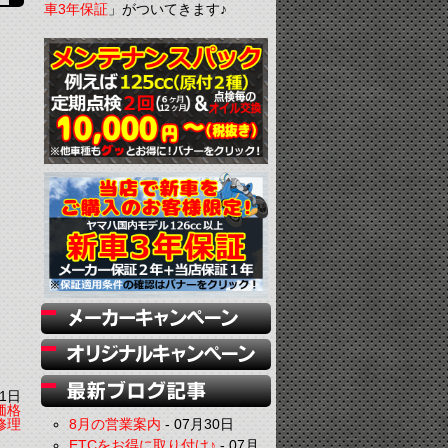
車3年保証
」がついてきます♪
1日
価格
修理
8月の営業案内
-
07月30日
ETCをお得に取り付け♪
-
07月