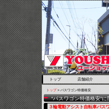
トップ
店舗紹介
トップ
> パスワゴン特価格安
“パスワゴン特価格安”
３輪電動アシスト自転車パス