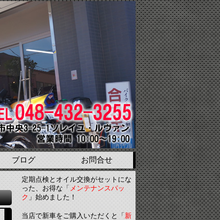
ブログ
お問合せ
定期点検とオイル交換がセットにな
った、お得な「
メンテナンスパッ
ク
」始めました！
当店で新車をご購入いただくと「
新