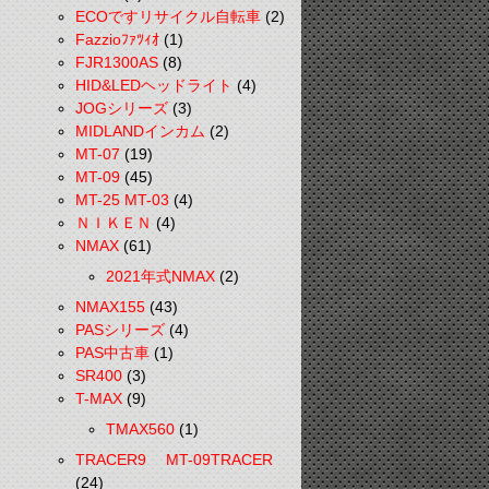
ECOですリサイクル自転車
(2)
Fazzioﾌｧﾂｨｵ
(1)
FJR1300AS
(8)
HID&LEDヘッドライト
(4)
JOGシリーズ
(3)
MIDLANDインカム
(2)
MT-07
(19)
MT-09
(45)
MT-25 MT-03
(4)
ＮＩＫＥＮ
(4)
NMAX
(61)
2021年式NMAX
(2)
NMAX155
(43)
PASシリーズ
(4)
PAS中古車
(1)
SR400
(3)
T-MAX
(9)
TMAX560
(1)
TRACER9 MT-09TRACER
(24)