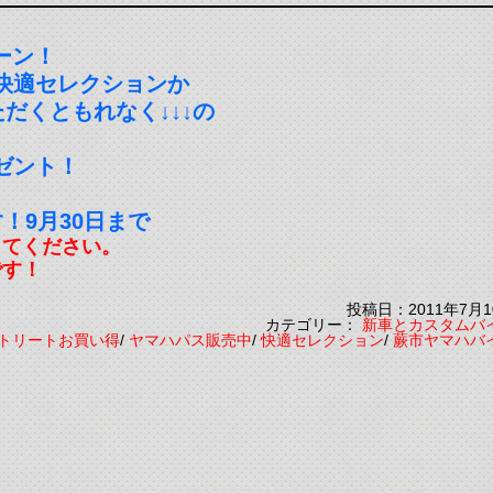
ーン！
快適セレクションか
だくともれなく↓↓↓の
ゼント！
！9月30日まで
してください。
です！
投稿日：2011年7月1
カテゴリー：
新車とカスタムバ
トリートお買い得
/
ヤマハパス販売中
/
快適セレクション
/
蕨市ヤマハバ