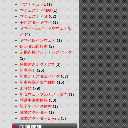
パスナチュラL
(1)
マジェスティ4D9
(1)
マジェスティＳ
(62)
モビスターヤマハ
(1)
ヤマハヘルメットやウェアな
ど
(4)
ヤマハレインウェア
(1)
レンタル自転車
(2)
定期点検メンテナンスパック
(2)
屋根付きシグナスX
(3)
新商品！
(25)
新車とカスタムバイク
(67)
新車在庫と販売価格
(15)
未分類
(79)
格安ウェラブルカメラ販売
(1)
特選中古車情報
(30)
親子でバイク体験
(1)
電動スクーター
(1)
電動スクーターE-Vino
(5)