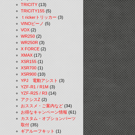
TRICITY
(13)
TRICITY155
(5)
ｔrickerトリッカー
(3)
VINOビーノ
(5)
VOX
(2)
WR250
(2)
WR250R
(3)
X FORCE
(2)
XMAX
(17)
XSR155
(1)
XSR700
(1)
XSR900
(10)
YPJ 電動アシスト
(3)
YZF-R1 / R1M
(3)
YZF-R25 / R3
(14)
アクシスZ
(2)
おススメ・ご案内など
(34)
お得なキャンペーン情報
(61)
カスタム・オプションパーツ
取付
(35)
ギアルーフキット
(1)