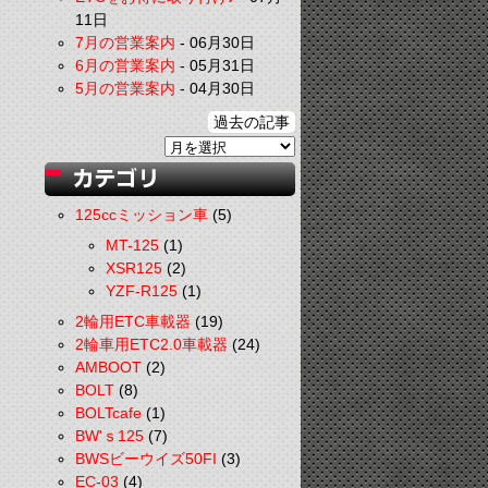
11日
7月の営業案内
-
06月30日
6月の営業案内
-
05月31日
5月の営業案内
-
04月30日
過去の記事
125ccミッション車
(5)
MT-125
(1)
XSR125
(2)
YZF-R125
(1)
2輪用ETC車載器
(19)
2輪車用ETC2.0車載器
(24)
AMBOOT
(2)
BOLT
(8)
BOLTcafe
(1)
BW'ｓ125
(7)
BWSビーウイズ50FI
(3)
EC-03
(4)