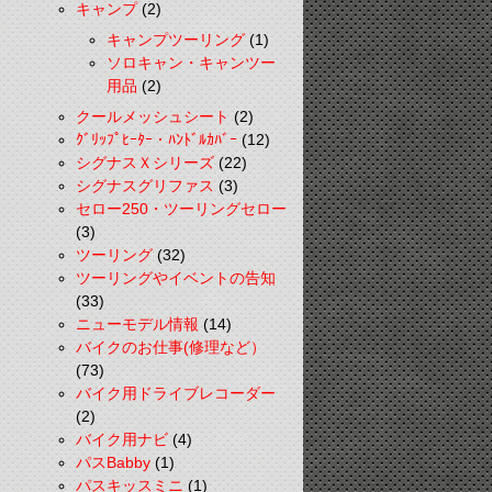
キャンプ
(2)
キャンプツーリング
(1)
ソロキャン・キャンツー
用品
(2)
クールメッシュシート
(2)
ｸﾞﾘｯﾌﾟﾋｰﾀｰ・ﾊﾝﾄﾞﾙｶﾊﾞｰ
(12)
シグナスＸシリーズ
(22)
シグナスグリファス
(3)
セロー250・ツーリングセロー
(3)
ツーリング
(32)
ツーリングやイベントの告知
(33)
ニューモデル情報
(14)
バイクのお仕事(修理など）
(73)
バイク用ドライブレコーダー
(2)
バイク用ナビ
(4)
パスBabby
(1)
パスキッスミニ
(1)