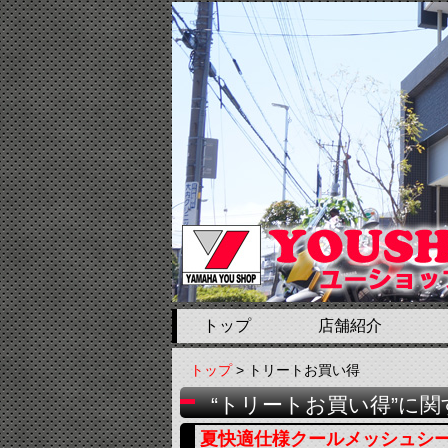
トップ
店舗紹介
トップ
> トリートお買い得
“トリートお買い得”に関
夏快適仕様クールメッシュシ