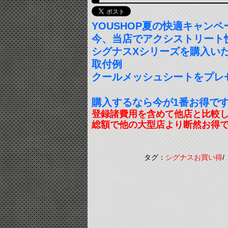
YOUSHOP夏の快適キャンペ
今、当店でアクシストリート
シグナスXシリーズを購入いた
取付例
クールメッシュシートをプレ
購入するなら今が1番お得です
登録諸費用を含めて他店と比較
総額で他の大型店より断然お得
タグ：
シグナスお買い得
/