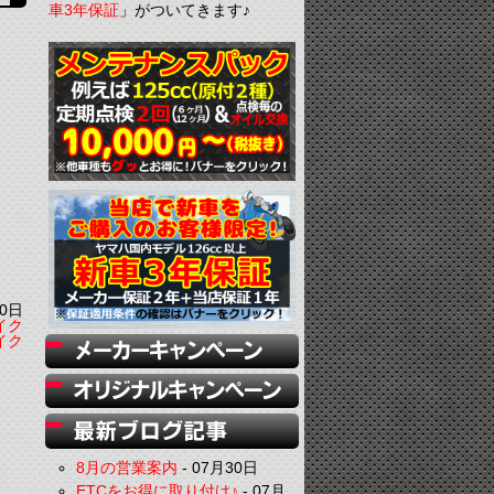
車3年保証
」がついてきます♪
0日
イク
イク
8月の営業案内
-
07月30日
ETCをお得に取り付け♪
-
07月