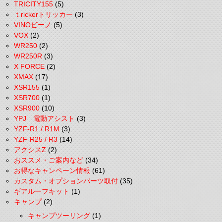
TRICITY155
(5)
ｔrickerトリッカー
(3)
VINOビーノ
(5)
VOX
(2)
WR250
(2)
WR250R
(3)
X FORCE
(2)
XMAX
(17)
XSR155
(1)
XSR700
(1)
XSR900
(10)
YPJ 電動アシスト
(3)
YZF-R1 / R1M
(3)
YZF-R25 / R3
(14)
アクシスZ
(2)
おススメ・ご案内など
(34)
お得なキャンペーン情報
(61)
カスタム・オプションパーツ取付
(35)
ギアルーフキット
(1)
キャンプ
(2)
キャンプツーリング
(1)