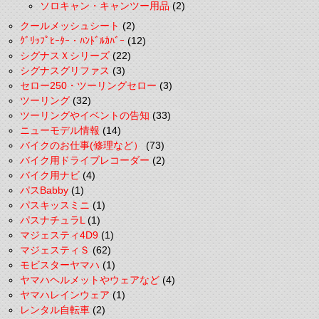
ソロキャン・キャンツー用品
(2)
クールメッシュシート
(2)
ｸﾞﾘｯﾌﾟﾋｰﾀｰ・ﾊﾝﾄﾞﾙｶﾊﾞｰ
(12)
シグナスＸシリーズ
(22)
シグナスグリファス
(3)
セロー250・ツーリングセロー
(3)
ツーリング
(32)
ツーリングやイベントの告知
(33)
ニューモデル情報
(14)
バイクのお仕事(修理など）
(73)
バイク用ドライブレコーダー
(2)
バイク用ナビ
(4)
パスBabby
(1)
パスキッスミニ
(1)
パスナチュラL
(1)
マジェスティ4D9
(1)
マジェスティＳ
(62)
モビスターヤマハ
(1)
ヤマハヘルメットやウェアなど
(4)
ヤマハレインウェア
(1)
レンタル自転車
(2)