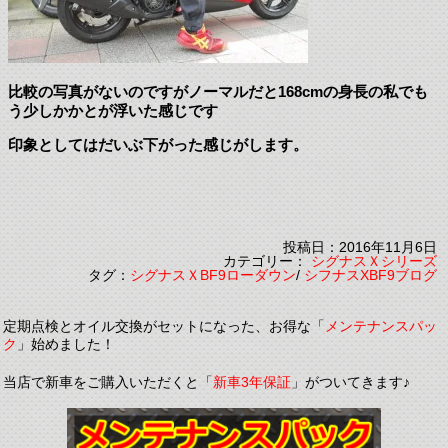
比較の写真がないのですがノーマルだと168cmの身長の私でも
う少しかかとが浮いた感じです
印象としてはだいぶ下がった感じがします。
投稿日：2016年11月6日
カテゴリー：
シグナスＸシリーズ
タグ：
シグナスＸBF9ローダウン
/
シフナスXBF9ブログ
定期点検とオイル交換がセットになった、お得な「
メンテナンスパッ
ク
」始めました！
当店で新車をご購入いただくと「
新車3年保証
」がついてきます♪