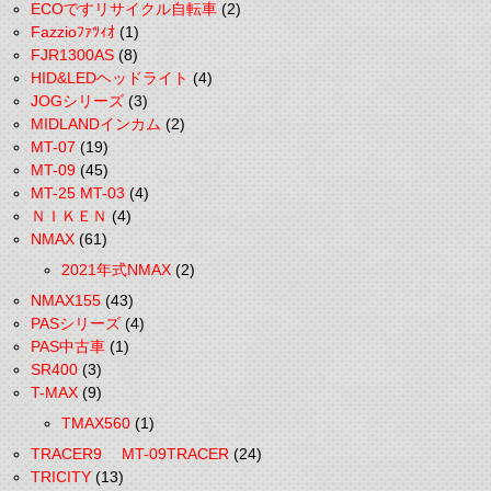
ECOですリサイクル自転車
(2)
Fazzioﾌｧﾂｨｵ
(1)
FJR1300AS
(8)
HID&LEDヘッドライト
(4)
JOGシリーズ
(3)
MIDLANDインカム
(2)
MT-07
(19)
MT-09
(45)
MT-25 MT-03
(4)
ＮＩＫＥＮ
(4)
NMAX
(61)
2021年式NMAX
(2)
NMAX155
(43)
PASシリーズ
(4)
PAS中古車
(1)
SR400
(3)
T-MAX
(9)
TMAX560
(1)
TRACER9 MT-09TRACER
(24)
TRICITY
(13)