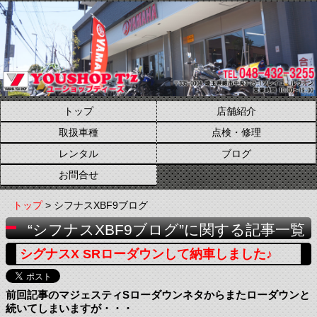
トップ
店舗紹介
取扱車種
点検・修理
レンタル
ブログ
お問合せ
トップ
> シフナスXBF9ブログ
“シフナスXBF9ブログ”に関する記事一覧
シグナスX SRローダウンして納車しました♪
前回記事のマジェスティSローダウンネタからまたローダウンと
続いてしまいますが・・・