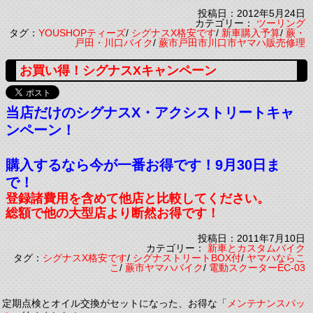
投稿日：2012年5月24日
カテゴリー：
ツーリング
タグ：
YOUSHOPティーズ
/
シグナスX格安です
/
新車購入予算
/
蕨・
戸田・川口バイク
/
蕨市戸田市川口市ヤマハ販売修理
お買い得！シグナスXキャンペーン
当店だけのシグナスX・アクシストリートキャ
ンペーン！
購入するなら今が一番お得です！9月30日ま
で！
登録諸費用を含めて他店と比較してください。
総額で他の大型店より断然お得です！
投稿日：2011年7月10日
カテゴリー：
新車とカスタムバイク
タグ：
シグナスX格安です
/
シグナストリートBOX付
/
ヤマハならこ
こ
/
蕨市ヤマハバイク
/
電動スクーターEC-03
定期点検とオイル交換がセットになった、お得な「
メンテナンスパッ