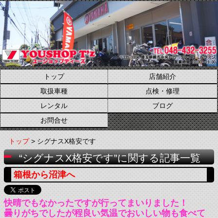
トップ
店舗紹介
取扱車種
点検・修理
レンタル
ブログ
お問合せ
トップ
> シグナスX格安です
“シグナスX格安です”に関する記事一覧
箱根から沼津へ
快晴でもなかったですが行ってまいりました！
曇りがちでしたが程良い気温でおいしい物も食べて