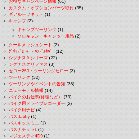
お得なキャンペーン情報
(61)
カスタム・オプションパーツ取付
(35)
ギアルーフキット
(1)
キャンプ
(2)
キャンプツーリング
(1)
ソロキャン・キャンツー用品
(2)
クールメッシュシート
(2)
ｸﾞﾘｯﾌﾟﾋｰﾀｰ・ﾊﾝﾄﾞﾙｶﾊﾞｰ
(12)
シグナスＸシリーズ
(22)
シグナスグリファス
(3)
セロー250・ツーリングセロー
(3)
ツーリング
(32)
ツーリングやイベントの告知
(33)
ニューモデル情報
(14)
バイクのお仕事(修理など）
(73)
バイク用ドライブレコーダー
(2)
バイク用ナビ
(4)
パスBabby
(1)
パスキッスミニ
(1)
パスナチュラL
(1)
マジェスティ4D9
(1)