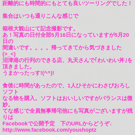
距離的にも時間的にもとても良いツーリングでした！
集合はいつも通りこんな感じで
箱根大観山にて記念撮影です。
あ！写真の日付全部5月16日になっていますが5月20
日の
間違いです。。。。帰ってきてから気づきました
(>_<)
沼津港の行列のできる店、丸天さんで｢わいわい丼｣を
頂きました。
うまかったっす!(^^)!
食後に時間があったので、1人ひそかにわさびおろし
ソフト
なる物を購入。ソフトはおいしいですがバランスは微
妙。
てな感じで全員無事帰宅他にも写真がございますが残
りは
Facebookで公開予定 下のURLからどうぞ↓
http://www.facebook.com/youshoptz