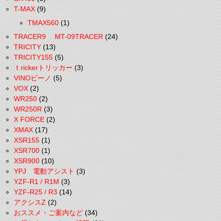
T-MAX
(9)
TMAX560
(1)
TRACER9 MT-09TRACER
(24)
TRICITY
(13)
TRICITY155
(5)
ｔrickerトリッカー
(3)
VINOビーノ
(5)
VOX
(2)
WR250
(2)
WR250R
(3)
X FORCE
(2)
XMAX
(17)
XSR155
(1)
XSR700
(1)
XSR900
(10)
YPJ 電動アシスト
(3)
YZF-R1 / R1M
(3)
YZF-R25 / R3
(14)
アクシスZ
(2)
おススメ・ご案内など
(34)