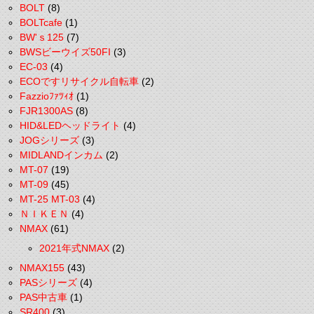
BOLT
(8)
BOLTcafe
(1)
BW'ｓ125
(7)
BWSビーウイズ50FI
(3)
EC-03
(4)
ECOですリサイクル自転車
(2)
Fazzioﾌｧﾂｨｵ
(1)
FJR1300AS
(8)
HID&LEDヘッドライト
(4)
JOGシリーズ
(3)
MIDLANDインカム
(2)
MT-07
(19)
MT-09
(45)
MT-25 MT-03
(4)
ＮＩＫＥＮ
(4)
NMAX
(61)
2021年式NMAX
(2)
NMAX155
(43)
PASシリーズ
(4)
PAS中古車
(1)
SR400
(3)