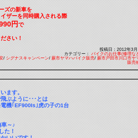
ーズの新車を
ライザーを同時購入される際
990円
で
ください！
投稿日：2012年3月
カテゴリー：
バイクのお仕事(修理な
安
/
シグナスキャンペーン
/
蕨市ヤマハバイク販売
/
蕨市戸田市川口市ヤ
販売
ています。
飛ぶように･･･とは
｢EF900Is｣虎の子の1台
車～♪
した！
なかいいです！