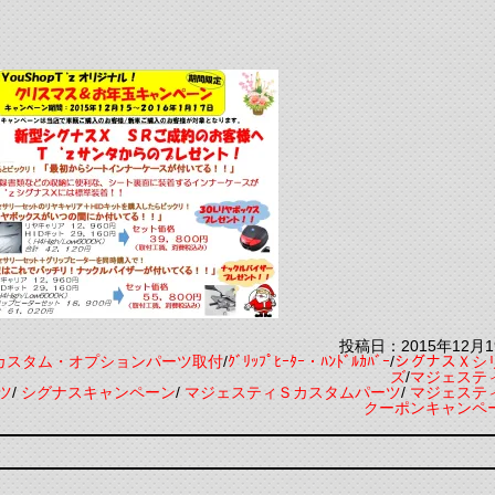
。
投稿日：2015年12月1
カスタム・オプションパーツ取付
/
ｸﾞﾘｯﾌﾟﾋｰﾀｰ・ﾊﾝﾄﾞﾙｶﾊﾞｰ
/
シグナスＸシ
ズ
/
マジェステ
ツ
/
シグナスキャンペーン
/
マジェスティＳカスタムパーツ
/
マジェステ
クーポンキャンペ