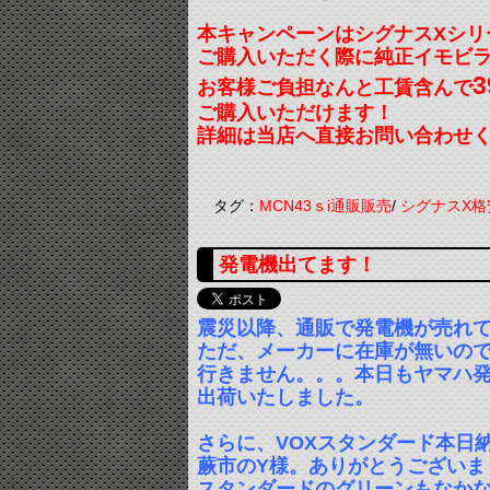
本キャンペーンはシグナスXシリ
ご購入いただく際に純正イモビ
3
お客様ご負担なんと工賃含んで
ご購入いただけます！
詳細は当店へ直接お問い合わせ
タグ：
MCN43ｓi通販販売
/
シグナスX格
発電機出てます！
震災以降、通販で発電機が売れ
ただ、メーカーに在庫が無いので
行きません。。。本日もヤマハ発電機
出荷いたしました。
さらに、VOXスタンダード本日納
蕨市のY様。ありがとうございま
スタンダードのグリーンもなか