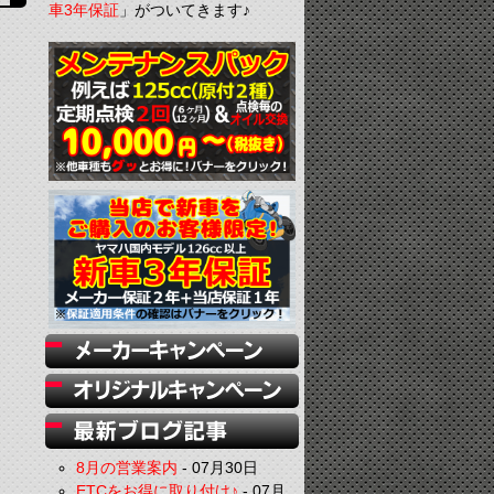
車3年保証
」がついてきます♪
8月の営業案内
-
07月30日
ETCをお得に取り付け♪
-
07月