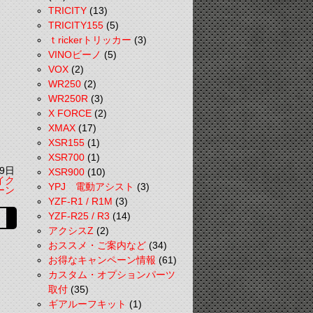
TRICITY
(13)
TRICITY155
(5)
ｔrickerトリッカー
(3)
VINOビーノ
(5)
VOX
(2)
WR250
(2)
WR250R
(3)
X FORCE
(2)
XMAX
(17)
XSR155
(1)
XSR700
(1)
9日
XSR900
(10)
イク
YPJ 電動アシスト
(3)
ーン
YZF-R1 / R1M
(3)
YZF-R25 / R3
(14)
アクシスZ
(2)
おススメ・ご案内など
(34)
お得なキャンペーン情報
(61)
カスタム・オプションパーツ
取付
(35)
ギアルーフキット
(1)