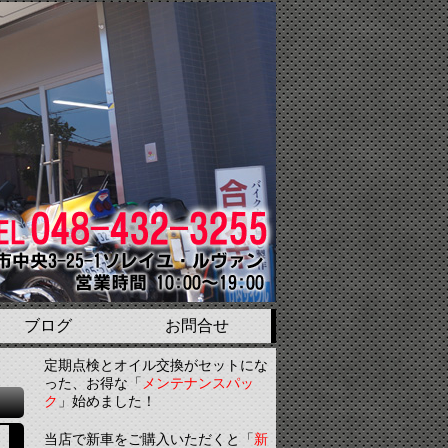
ブログ
お問合せ
定期点検とオイル交換がセットにな
った、お得な「
メンテナンスパッ
ク
」始めました！
当店で新車をご購入いただくと「
新