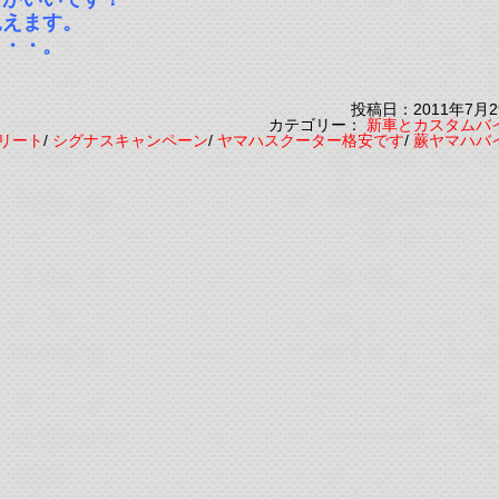
見えます。
・・・。
投稿日：2011年7月2
カテゴリー：
新車とカスタムバ
トリート
/
シグナスキャンペーン
/
ヤマハスクーター格安です
/
蕨ヤマハバ