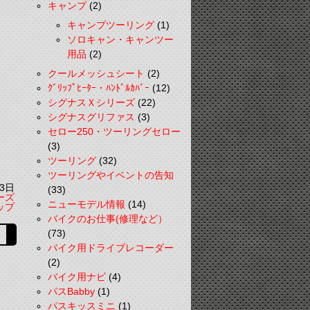
キャンプ
(2)
キャンプツーリング
(1)
ソロキャン・キャンツー
用品
(2)
クールメッシュシート
(2)
ｸﾞﾘｯﾌﾟﾋｰﾀｰ・ﾊﾝﾄﾞﾙｶﾊﾞｰ
(12)
シグナスＸシリーズ
(22)
シグナスグリファス
(3)
セロー250・ツーリングセロー
(3)
ツーリング
(32)
ツーリングやイベントの告知
3日
(33)
ーズ
ニューモデル情報
(14)
ップ
バイクのお仕事(修理など）
(73)
バイク用ドライブレコーダー
(2)
バイク用ナビ
(4)
パスBabby
(1)
パスキッスミニ
(1)