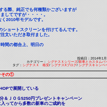
する際、純正でも何種類かございますが
しましてですが・・・・。
く2010年モデルです。
型のショートスクリーンを付けてるんです。
ご注文いただき取付ました。
。
お時間の都合上、明日の
投稿日：2014年1月
カテゴリー：
シグナスＸシリーズ
/
新車とカスタムバ
タグ：
シグナスＸ 格安
/
シグナスXブログ
/
シグナスキャンペ
ンその①
SHOPで展開している
円分＆ＪＯＧ5250円プレゼントキャンペーン
に入ってから多数の新車のご成約を