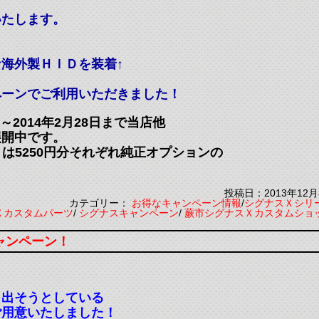
いたします。
海外製ＨＩＤを装着↑
ペーンでご利用いただきました！
～2014年2月28日まで当店他
展開中です。
Ｇは5250円分それぞれ純正オプションの
投稿日：2013年12月
カテゴリー：
お得なキャンペーン情報
/
シグナスＸシリ
Ｘカスタムパーツ
/
シグナスキャンペーン
/
蕨市シグナスＸカスタムショ
キャンペーン！
き出そうとしている
ご用意いたしました！