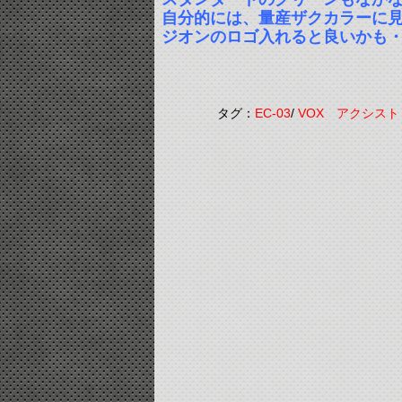
自分的には、量産ザクカラーに
ジオンのロゴ入れると良いかも
タグ：
EC-03
/
VOX アクシス