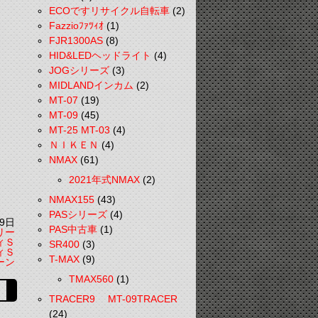
ECOですリサイクル自転車
(2)
Fazzioﾌｧﾂｨｵ
(1)
FJR1300AS
(8)
HID&LEDヘッドライト
(4)
JOGシリーズ
(3)
MIDLANDインカム
(2)
MT-07
(19)
MT-09
(45)
MT-25 MT-03
(4)
ＮＩＫＥＮ
(4)
NMAX
(61)
2021年式NMAX
(2)
NMAX155
(43)
PASシリーズ
(4)
9日
PAS中古車
(1)
リー
ィＳ
SR400
(3)
ィＳ
T-MAX
(9)
ーン
TMAX560
(1)
TRACER9 MT-09TRACER
(24)