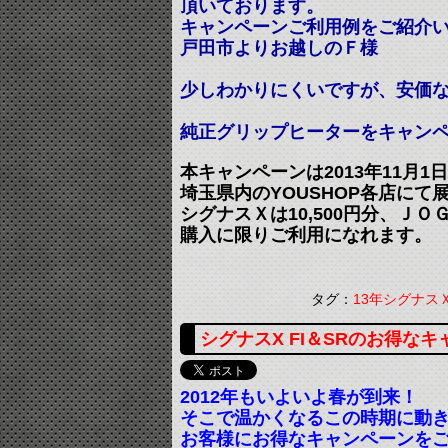
頂いております。
キャンペーンご利用例をご紹介
戸田市よりお越しのＦ様
少しわかりにくいですが、安価な
純正グリップヒーターをキャン
本キャンペーンは2013年11月1日
埼玉県内のYOUSHOP各店にて
シグナスＸは10,500円分、ＪＯ
購入に限りご利用になれます。
タグ：
13年シグナス
シグナスX FI＆SRのお得な
2012年もいよいよ春が到来！
そこで温かくなるこの時期に動
お客様にお得なキャンペーンを