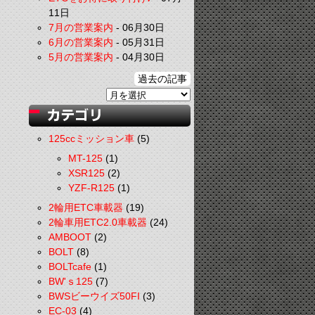
11日
7月の営業案内
-
06月30日
6月の営業案内
-
05月31日
5月の営業案内
-
04月30日
過去の記事
125ccミッション車
(5)
MT-125
(1)
XSR125
(2)
YZF-R125
(1)
2輪用ETC車載器
(19)
2輪車用ETC2.0車載器
(24)
AMBOOT
(2)
BOLT
(8)
BOLTcafe
(1)
BW'ｓ125
(7)
BWSビーウイズ50FI
(3)
EC-03
(4)