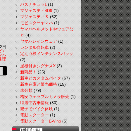
パスナチュラL
(1)
マジェスティ4D9
(1)
マジェスティＳ
(62)
モビスターヤマハ
(1)
ヤマハヘルメットやウェアな
ど
(4)
ヤマハレインウェア
(1)
2日
レンタル自転車
(2)
ど）
定期点検メンテナンスパック
マハ
修理
(2)
屋根付きシグナスX
(3)
新商品！
(25)
新車とカスタムバイク
(67)
新車在庫と販売価格
(15)
未分類
(79)
格安ウェラブルカメラ販売
(1)
特選中古車情報
(30)
親子でバイク体験
(1)
電動スクーター
(1)
電動スクーターE-Vino
(5)