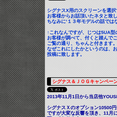
シグナスX用のスクリーンを選択
お客様からお話頂いたネタと致
ちなみに’１３年モデルの話ではな
↑これなんですが、じつは5UA
お客様が調べて、付くと踏んで
ご覧の通り、ちゃんと付きます
なぜこれにしたかというのは、
投稿に致します。
シグナス＆ＪＯＧキャンペー
2013年11月1日から当店他YOU
シグナスＸのオプション10500
ですが大変な反響を頂き、11月