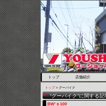
トップ
店舗紹介
トップ
> グーバイク
“グーバイク”に関する記
BW’ｓ100