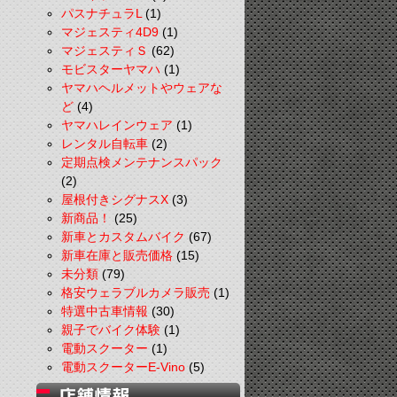
パスナチュラL
(1)
マジェスティ4D9
(1)
マジェスティＳ
(62)
モビスターヤマハ
(1)
ヤマハヘルメットやウェアな
ど
(4)
ヤマハレインウェア
(1)
レンタル自転車
(2)
定期点検メンテナンスパック
(2)
屋根付きシグナスX
(3)
新商品！
(25)
新車とカスタムバイク
(67)
新車在庫と販売価格
(15)
未分類
(79)
格安ウェラブルカメラ販売
(1)
特選中古車情報
(30)
親子でバイク体験
(1)
電動スクーター
(1)
電動スクーターE-Vino
(5)