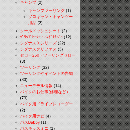
キャンプ
(2)
キャンプツーリング
(1)
ソロキャン・キャンツー
用品
(2)
クールメッシュシート
(2)
ｸﾞﾘｯﾌﾟﾋｰﾀｰ・ﾊﾝﾄﾞﾙｶﾊﾞｰ
(12)
シグナスＸシリーズ
(22)
シグナスグリファス
(3)
セロー250・ツーリングセロー
(3)
ツーリング
(32)
ツーリングやイベントの告知
(33)
ニューモデル情報
(14)
バイクのお仕事(修理など）
(73)
バイク用ドライブレコーダー
(2)
バイク用ナビ
(4)
パスBabby
(1)
パスキッスミニ
(1)