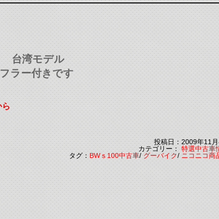
ト 台湾モデル
マフラー付きです
から
投稿日：2009年11月
カテゴリー：
特選中古車
タグ：
BWｓ100中古車
/
グーバイク
/
ニコニコ商