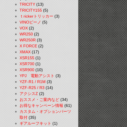
TRICITY
(13)
TRICITY155
(5)
ｔrickerトリッカー
(3)
VINOビーノ
(5)
VOX
(2)
WR250
(2)
WR250R
(3)
X FORCE
(2)
XMAX
(17)
XSR155
(1)
XSR700
(1)
XSR900
(10)
YPJ 電動アシスト
(3)
YZF-R1 / R1M
(3)
YZF-R25 / R3
(14)
アクシスZ
(2)
おススメ・ご案内など
(34)
お得なキャンペーン情報
(61)
カスタム・オプションパーツ
取付
(35)
ギアルーフキット
(1)