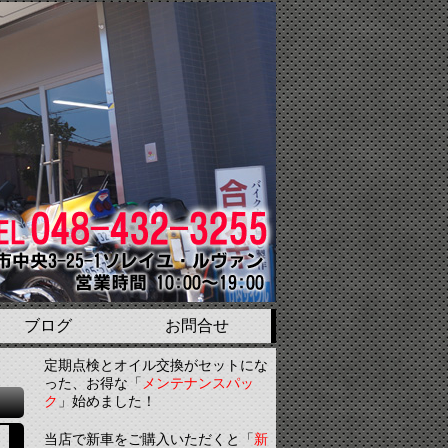
ブログ
お問合せ
定期点検とオイル交換がセットにな
った、お得な「
メンテナンスパッ
ク
」始めました！
当店で新車をご購入いただくと「
新