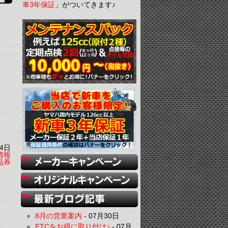
車3年保証
」がついてきます♪
4日
情報
品券
8月の営業案内
-
07月30日
ETCをお得に取り付け♪
-
07月