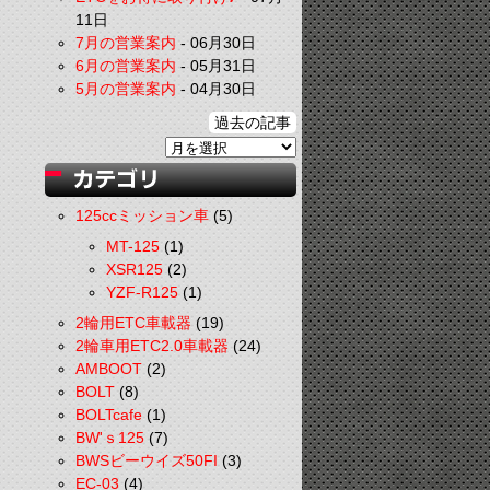
11日
7月の営業案内
-
06月30日
6月の営業案内
-
05月31日
5月の営業案内
-
04月30日
過去の記事
125ccミッション車
(5)
MT-125
(1)
XSR125
(2)
YZF-R125
(1)
2輪用ETC車載器
(19)
2輪車用ETC2.0車載器
(24)
AMBOOT
(2)
BOLT
(8)
BOLTcafe
(1)
BW'ｓ125
(7)
BWSビーウイズ50FI
(3)
EC-03
(4)