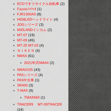
ECOですリサイクル自転車
(2)
Fazzioﾌｧﾂｨｵ
(1)
FJR1300AS
(8)
HID&LEDヘッドライト
(4)
JOGシリーズ
(3)
MIDLANDインカム
(2)
MT-07
(19)
MT-09
(45)
MT-25 MT-03
(4)
ＮＩＫＥＮ
(4)
NMAX
(61)
2021年式NMAX
(2)
NMAX155
(43)
PASシリーズ
(4)
PAS中古車
(1)
SR400
(3)
T-MAX
(9)
TMAX560
(1)
TRACER9 MT-09TRACER
(24)