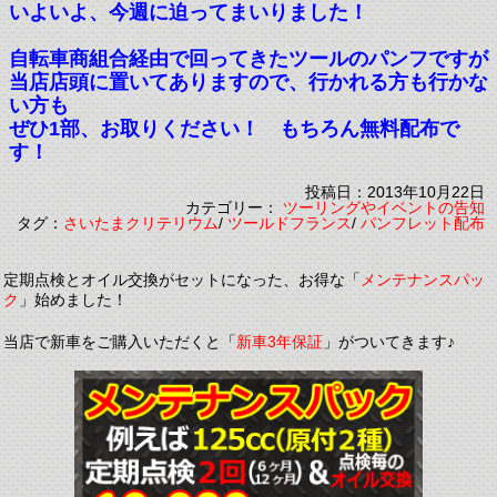
いよいよ、今週に迫ってまいりました！
自転車商組合経由で回ってきたツールのパンフですが
当店店頭に置いてありますので、行かれる方も行かな
い方も
ぜひ1部、お取りください！ もちろん無料配布で
す！
投稿日：2013年10月22日
カテゴリー：
ツーリングやイベントの告知
タグ：
さいたまクリテリウム
/
ツールドフランス
/
パンフレット配布
定期点検とオイル交換がセットになった、お得な「
メンテナンスパッ
ク
」始めました！
当店で新車をご購入いただくと「
新車3年保証
」がついてきます♪