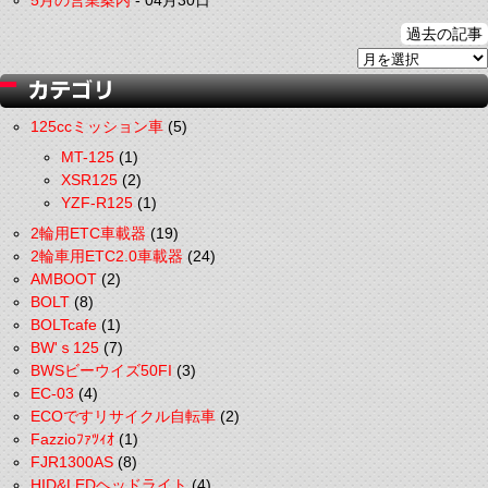
5月の営業案内
-
04月30日
過去の記事
125ccミッション車
(5)
MT-125
(1)
XSR125
(2)
YZF-R125
(1)
2輪用ETC車載器
(19)
2輪車用ETC2.0車載器
(24)
AMBOOT
(2)
BOLT
(8)
BOLTcafe
(1)
BW'ｓ125
(7)
BWSビーウイズ50FI
(3)
EC-03
(4)
ECOですリサイクル自転車
(2)
Fazzioﾌｧﾂｨｵ
(1)
FJR1300AS
(8)
HID&LEDヘッドライト
(4)