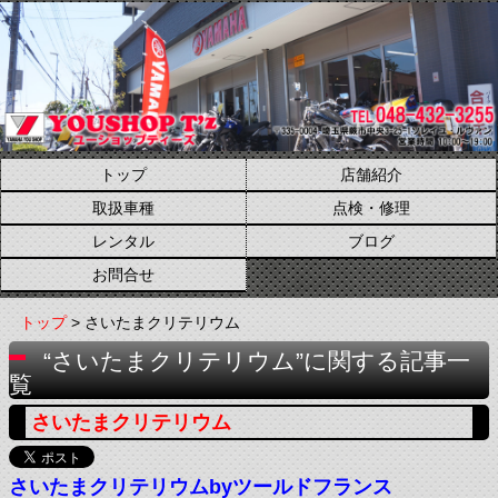
トップ
店舗紹介
取扱車種
点検・修理
レンタル
ブログ
お問合せ
トップ
> さいたまクリテリウム
“さいたまクリテリウム”に関する記事一
覧
さいたまクリテリウム
さいたまクリテリウムbyツールドフランス