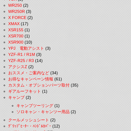
WR250
(2)
WR250R
(3)
X FORCE
(2)
XMAX
(17)
XSR155
(1)
XSR700
(1)
XSR900
(10)
YPJ 電動アシスト
(3)
YZF-R1 / R1M
(3)
YZF-R25 / R3
(14)
アクシスZ
(2)
おススメ・ご案内など
(34)
お得なキャンペーン情報
(61)
カスタム・オプションパーツ取付
(35)
ギアルーフキット
(1)
キャンプ
(2)
キャンプツーリング
(1)
ソロキャン・キャンツー用品
(2)
クールメッシュシート
(2)
ｸﾞﾘｯﾌﾟﾋｰﾀｰ・ﾊﾝﾄﾞﾙｶﾊﾞｰ
(12)