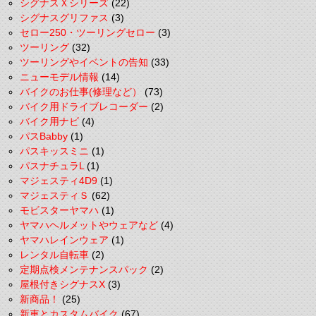
シグナスＸシリーズ
(22)
シグナスグリファス
(3)
セロー250・ツーリングセロー
(3)
ツーリング
(32)
ツーリングやイベントの告知
(33)
ニューモデル情報
(14)
バイクのお仕事(修理など）
(73)
バイク用ドライブレコーダー
(2)
バイク用ナビ
(4)
パスBabby
(1)
パスキッスミニ
(1)
パスナチュラL
(1)
マジェスティ4D9
(1)
マジェスティＳ
(62)
モビスターヤマハ
(1)
ヤマハヘルメットやウェアなど
(4)
ヤマハレインウェア
(1)
レンタル自転車
(2)
定期点検メンテナンスパック
(2)
屋根付きシグナスX
(3)
新商品！
(25)
新車とカスタムバイク
(67)