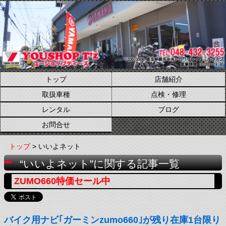
トップ
店舗紹介
取扱車種
点検・修理
レンタル
ブログ
お問合せ
トップ
> いいよネット
“いいよネット”に関する記事一覧
ZUMO660特価セール中
バイク用ナビ｢ガーミンzumo660｣が残り在庫1台限り