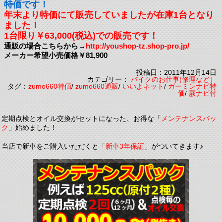
特価です！
年末より特価にて販売していましたが在庫1台となり
ました！
1台限り￥63,000(税込)での販売です！
通販の場合こちらから→
http://youshop-tz.shop-pro.jp/
メーカー希望小売価格￥81,900
投稿日：2011年12月14日
カテゴリー：
バイクのお仕事(修理など）
タグ：
zumo660特価
/
zumo660通販
/
いいよネット
/
ガーミンナビ特
価
/
蕨ナビ付
定期点検とオイル交換がセットになった、お得な「
メンテナンスパッ
ク
」始めました！
当店で新車をご購入いただくと「
新車3年保証
」がついてきます♪