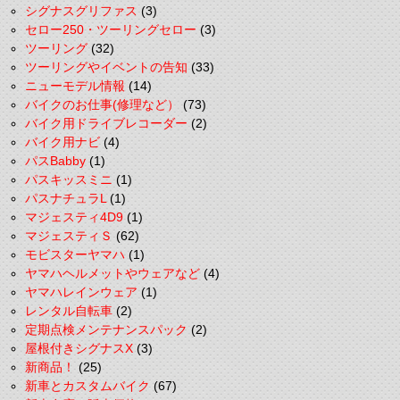
シグナスグリファス
(3)
セロー250・ツーリングセロー
(3)
ツーリング
(32)
ツーリングやイベントの告知
(33)
ニューモデル情報
(14)
バイクのお仕事(修理など）
(73)
バイク用ドライブレコーダー
(2)
バイク用ナビ
(4)
パスBabby
(1)
パスキッスミニ
(1)
パスナチュラL
(1)
マジェスティ4D9
(1)
マジェスティＳ
(62)
モビスターヤマハ
(1)
ヤマハヘルメットやウェアなど
(4)
ヤマハレインウェア
(1)
レンタル自転車
(2)
定期点検メンテナンスパック
(2)
屋根付きシグナスX
(3)
新商品！
(25)
新車とカスタムバイク
(67)