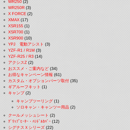
WR250
(2)
WR250R
(3)
X FORCE
(2)
XMAX
(17)
XSR155
(1)
XSR700
(1)
XSR900
(10)
YPJ 電動アシスト
(3)
YZF-R1 / R1M
(3)
YZF-R25 / R3
(14)
アクシスZ
(2)
おススメ・ご案内など
(34)
お得なキャンペーン情報
(61)
カスタム・オプションパーツ取付
(35)
ギアルーフキット
(1)
キャンプ
(2)
キャンプツーリング
(1)
ソロキャン・キャンツー用品
(2)
クールメッシュシート
(2)
ｸﾞﾘｯﾌﾟﾋｰﾀｰ・ﾊﾝﾄﾞﾙｶﾊﾞｰ
(12)
シグナスＸシリーズ
(22)