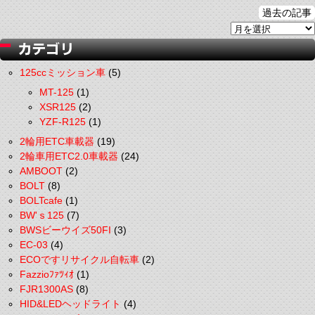
過去の記事
125ccミッション車
(5)
MT-125
(1)
XSR125
(2)
YZF-R125
(1)
2輪用ETC車載器
(19)
2輪車用ETC2.0車載器
(24)
AMBOOT
(2)
BOLT
(8)
BOLTcafe
(1)
BW'ｓ125
(7)
BWSビーウイズ50FI
(3)
EC-03
(4)
ECOですリサイクル自転車
(2)
Fazzioﾌｧﾂｨｵ
(1)
FJR1300AS
(8)
HID&LEDヘッドライト
(4)