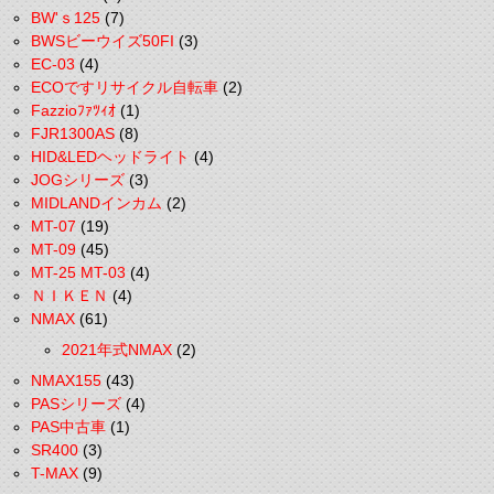
BW'ｓ125
(7)
BWSビーウイズ50FI
(3)
EC-03
(4)
ECOですリサイクル自転車
(2)
Fazzioﾌｧﾂｨｵ
(1)
FJR1300AS
(8)
HID&LEDヘッドライト
(4)
JOGシリーズ
(3)
MIDLANDインカム
(2)
MT-07
(19)
MT-09
(45)
MT-25 MT-03
(4)
ＮＩＫＥＮ
(4)
NMAX
(61)
2021年式NMAX
(2)
NMAX155
(43)
PASシリーズ
(4)
PAS中古車
(1)
SR400
(3)
T-MAX
(9)