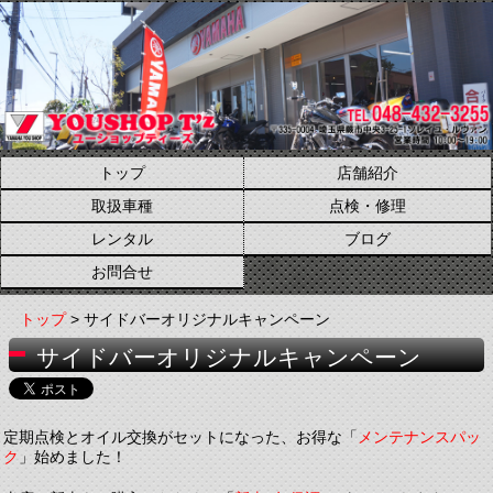
トップ
店舗紹介
取扱車種
点検・修理
レンタル
ブログ
お問合せ
トップ
> サイドバーオリジナルキャンペーン
サイドバーオリジナルキャンペーン
定期点検とオイル交換がセットになった、お得な「
メンテナンスパッ
ク
」始めました！