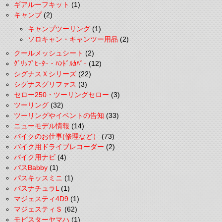
ギアルーフキット
(1)
キャンプ
(2)
キャンプツーリング
(1)
ソロキャン・キャンツー用品
(2)
クールメッシュシート
(2)
ｸﾞﾘｯﾌﾟﾋｰﾀｰ・ﾊﾝﾄﾞﾙｶﾊﾞｰ
(12)
シグナスＸシリーズ
(22)
シグナスグリファス
(3)
セロー250・ツーリングセロー
(3)
ツーリング
(32)
ツーリングやイベントの告知
(33)
ニューモデル情報
(14)
バイクのお仕事(修理など）
(73)
バイク用ドライブレコーダー
(2)
バイク用ナビ
(4)
パスBabby
(1)
パスキッスミニ
(1)
パスナチュラL
(1)
マジェスティ4D9
(1)
マジェスティＳ
(62)
モビスターヤマハ
(1)