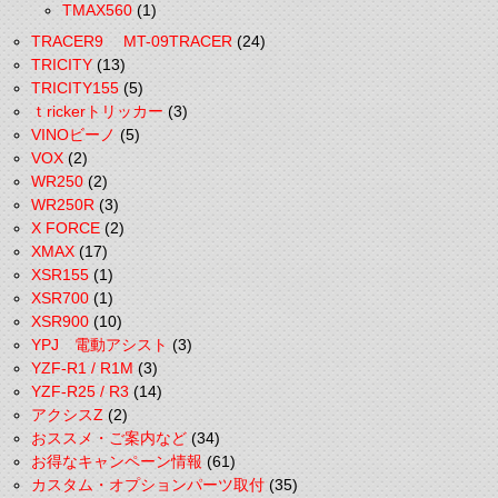
TMAX560
(1)
TRACER9 MT-09TRACER
(24)
TRICITY
(13)
TRICITY155
(5)
ｔrickerトリッカー
(3)
VINOビーノ
(5)
VOX
(2)
WR250
(2)
WR250R
(3)
X FORCE
(2)
XMAX
(17)
XSR155
(1)
XSR700
(1)
XSR900
(10)
YPJ 電動アシスト
(3)
YZF-R1 / R1M
(3)
YZF-R25 / R3
(14)
アクシスZ
(2)
おススメ・ご案内など
(34)
お得なキャンペーン情報
(61)
カスタム・オプションパーツ取付
(35)