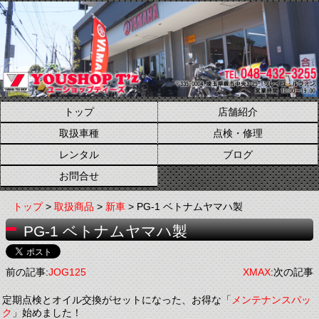
トップ
店舗紹介
取扱車種
点検・修理
レンタル
ブログ
お問合せ
トップ
>
取扱商品
>
新車
>
PG-1 ベトナムヤマハ製
PG-1 ベトナムヤマハ製
前の記事:
JOG125
XMAX
:次の記事
定期点検とオイル交換がセットになった、お得な「
メンテナンスパッ
ク
」始めました！