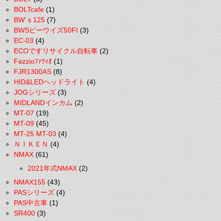
BOLTcafe
(1)
BW'ｓ125
(7)
BWSビーウイズ50FI
(3)
EC-03
(4)
ECOですリサイクル自転車
(2)
Fazzioﾌｧﾂｨｵ
(1)
FJR1300AS
(8)
HID&LEDヘッドライト
(4)
JOGシリーズ
(3)
MIDLANDインカム
(2)
MT-07
(19)
MT-09
(45)
MT-25 MT-03
(4)
ＮＩＫＥＮ
(4)
NMAX
(61)
2021年式NMAX
(2)
NMAX155
(43)
PASシリーズ
(4)
PAS中古車
(1)
SR400
(3)