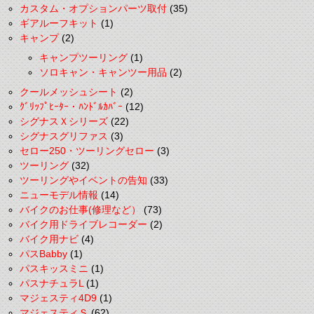
カスタム・オプションパーツ取付
(35)
ギアルーフキット
(1)
キャンプ
(2)
キャンプツーリング
(1)
ソロキャン・キャンツー用品
(2)
クールメッシュシート
(2)
ｸﾞﾘｯﾌﾟﾋｰﾀｰ・ﾊﾝﾄﾞﾙｶﾊﾞｰ
(12)
シグナスＸシリーズ
(22)
シグナスグリファス
(3)
セロー250・ツーリングセロー
(3)
ツーリング
(32)
ツーリングやイベントの告知
(33)
ニューモデル情報
(14)
バイクのお仕事(修理など）
(73)
バイク用ドライブレコーダー
(2)
バイク用ナビ
(4)
パスBabby
(1)
パスキッスミニ
(1)
パスナチュラL
(1)
マジェスティ4D9
(1)
マジェスティＳ
(62)