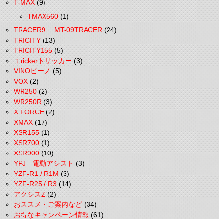
T-MAX
(9)
TMAX560
(1)
TRACER9 MT-09TRACER
(24)
TRICITY
(13)
TRICITY155
(5)
ｔrickerトリッカー
(3)
VINOビーノ
(5)
VOX
(2)
WR250
(2)
WR250R
(3)
X FORCE
(2)
XMAX
(17)
XSR155
(1)
XSR700
(1)
XSR900
(10)
YPJ 電動アシスト
(3)
YZF-R1 / R1M
(3)
YZF-R25 / R3
(14)
アクシスZ
(2)
おススメ・ご案内など
(34)
お得なキャンペーン情報
(61)