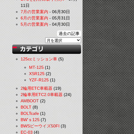
11日
7月の営業案内
-
06月30日
6月の営業案内
-
05月31日
5月の営業案内
-
04月30日
過去の記事
125ccミッション車
(5)
MT-125
(1)
XSR125
(2)
YZF-R125
(1)
2輪用ETC車載器
(19)
2輪車用ETC2.0車載器
(24)
AMBOOT
(2)
BOLT
(8)
BOLTcafe
(1)
BW'ｓ125
(7)
BWSビーウイズ50FI
(3)
EC-03
(4)