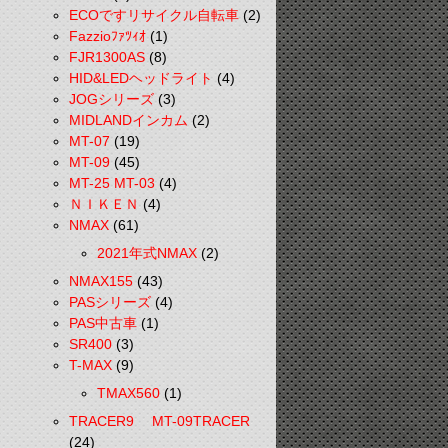
ECOですリサイクル自転車
(2)
Fazzioﾌｧﾂｨｵ
(1)
FJR1300AS
(8)
HID&LEDヘッドライト
(4)
JOGシリーズ
(3)
MIDLANDインカム
(2)
MT-07
(19)
MT-09
(45)
MT-25 MT-03
(4)
ＮＩＫＥＮ
(4)
NMAX
(61)
2021年式NMAX
(2)
NMAX155
(43)
PASシリーズ
(4)
PAS中古車
(1)
SR400
(3)
T-MAX
(9)
TMAX560
(1)
TRACER9 MT-09TRACER
(24)