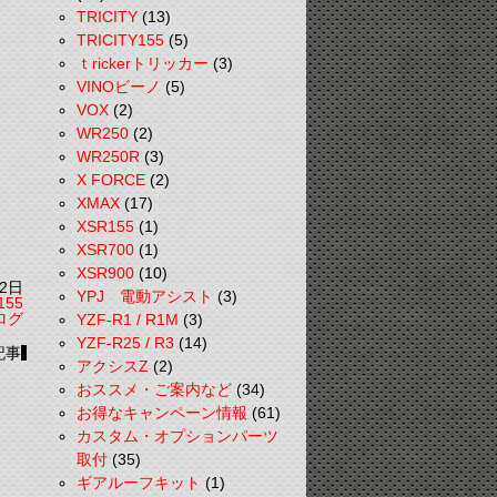
TRICITY
(13)
TRICITY155
(5)
ｔrickerトリッカー
(3)
VINOビーノ
(5)
VOX
(2)
WR250
(2)
WR250R
(3)
X FORCE
(2)
XMAX
(17)
XSR155
(1)
XSR700
(1)
XSR900
(10)
2日
YPJ 電動アシスト
(3)
155
ログ
YZF-R1 / R1M
(3)
YZF-R25 / R3
(14)
記事
アクシスZ
(2)
おススメ・ご案内など
(34)
お得なキャンペーン情報
(61)
カスタム・オプションパーツ
取付
(35)
ギアルーフキット
(1)