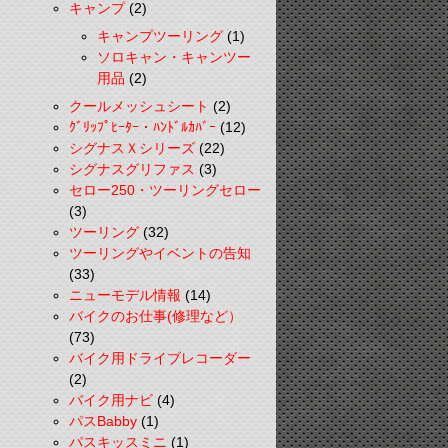
キャンプ
(2)
キャンプツーリング
(1)
ソロキャン・キャンツー
用品
(2)
クールメッシュシート
(2)
ｸﾞﾘｯﾌﾟﾋｰﾀｰ・ﾊﾝﾄﾞﾙｶﾊﾞｰ
(12)
シグナスＸシリーズ
(22)
シグナスグリファス
(3)
セロー250・ツーリングセロー
(3)
ツーリング
(32)
ツーリングやイベントの告知
(33)
ニューモデル情報
(14)
バイクのお仕事(修理など）
(73)
バイク用ドライブレコーダー
(2)
バイク用ナビ
(4)
パスBabby
(1)
パスキッスミニ
(1)