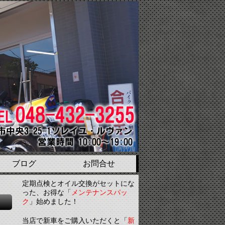
ブログ
お問合せ
定期点検とオイル交換がセットにな
った、お得な「
メンテナンスパッ
ク
」始めました！
当店で新車をご購入いただくと「
新