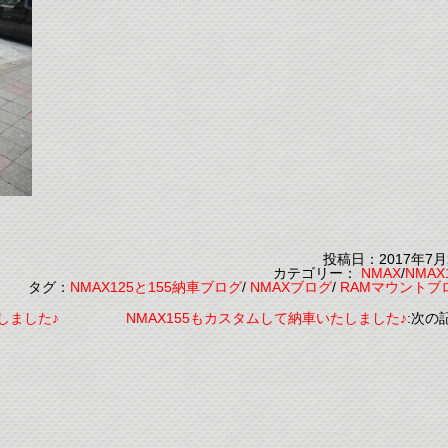
投稿日：2017年7月
カテゴリー：
NMAX
/
NMAX
タグ：
NMAX125と155納車ブログ
/
NMAXブログ
/
RAMマウントブ
たしました♪
NMAX155もカスタムして納車いたしました♪
:次の