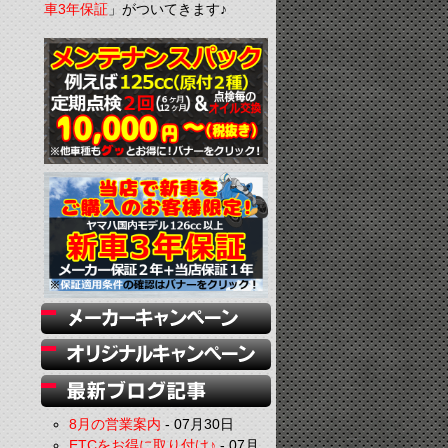
車3年保証
」がついてきます♪
8月の営業案内
-
07月30日
ETCをお得に取り付け♪
-
07月