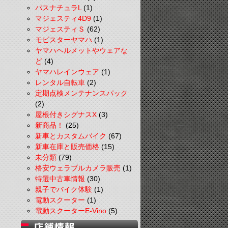
パスナチュラL
(1)
マジェスティ4D9
(1)
マジェスティＳ
(62)
モビスターヤマハ
(1)
ヤマハヘルメットやウェアな
ど
(4)
ヤマハレインウェア
(1)
レンタル自転車
(2)
定期点検メンテナンスパック
(2)
屋根付きシグナスX
(3)
新商品！
(25)
新車とカスタムバイク
(67)
新車在庫と販売価格
(15)
未分類
(79)
格安ウェラブルカメラ販売
(1)
特選中古車情報
(30)
親子でバイク体験
(1)
電動スクーター
(1)
電動スクーターE-Vino
(5)