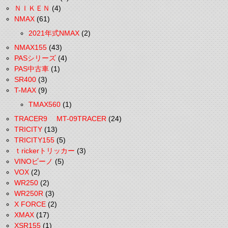
ＮＩＫＥＮ
(4)
NMAX
(61)
2021年式NMAX
(2)
NMAX155
(43)
PASシリーズ
(4)
PAS中古車
(1)
SR400
(3)
T-MAX
(9)
TMAX560
(1)
TRACER9 MT-09TRACER
(24)
TRICITY
(13)
TRICITY155
(5)
ｔrickerトリッカー
(3)
VINOビーノ
(5)
VOX
(2)
WR250
(2)
WR250R
(3)
X FORCE
(2)
XMAX
(17)
XSR155
(1)