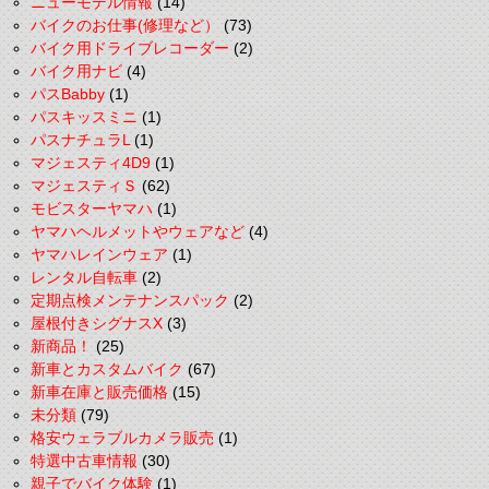
ニューモデル情報
(14)
バイクのお仕事(修理など）
(73)
バイク用ドライブレコーダー
(2)
バイク用ナビ
(4)
パスBabby
(1)
パスキッスミニ
(1)
パスナチュラL
(1)
マジェスティ4D9
(1)
マジェスティＳ
(62)
モビスターヤマハ
(1)
ヤマハヘルメットやウェアなど
(4)
ヤマハレインウェア
(1)
レンタル自転車
(2)
定期点検メンテナンスパック
(2)
屋根付きシグナスX
(3)
新商品！
(25)
新車とカスタムバイク
(67)
新車在庫と販売価格
(15)
未分類
(79)
格安ウェラブルカメラ販売
(1)
特選中古車情報
(30)
親子でバイク体験
(1)