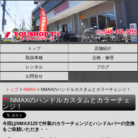
トップ
店舗紹介
取扱車種
点検・修理
レンタル
ブログ
お問合せ
トップ
>
NMAX
> NMAXのハンドルカスタムとカラーチェンジ！
NMAXのハンドルカスタムとカラーチェ
ンジ！
今回はNMAX125で外装のカラーチェンジとハンドルバーの交換
をご依頼いただき・・