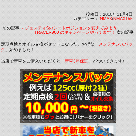
投稿日：2018年11月4日
カテゴリー：
NMAX
/
NMAX155
前の記事:
マジェスティSのシートポジションを変えてみよう！
TRACER900 のキャンペーンやってます！
:次の記事
定期点検とオイル交換がセットになった、お得な「
メンテナンスパッ
ク
」始めました！
当店で新車をご購入いただくと「
新車3年保証
」がついてきます♪