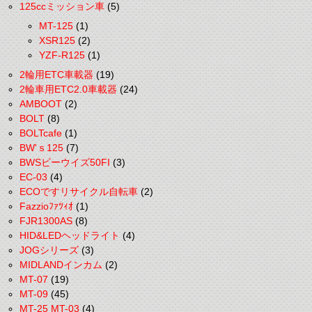
125ccミッション車
(5)
MT-125
(1)
XSR125
(2)
YZF-R125
(1)
2輪用ETC車載器
(19)
2輪車用ETC2.0車載器
(24)
AMBOOT
(2)
BOLT
(8)
BOLTcafe
(1)
BW'ｓ125
(7)
BWSビーウイズ50FI
(3)
EC-03
(4)
ECOですリサイクル自転車
(2)
Fazzioﾌｧﾂｨｵ
(1)
FJR1300AS
(8)
HID&LEDヘッドライト
(4)
JOGシリーズ
(3)
MIDLANDインカム
(2)
MT-07
(19)
MT-09
(45)
MT-25 MT-03
(4)