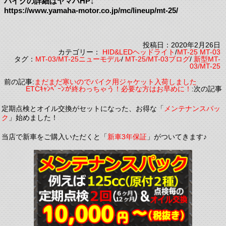
バイクの詳細はヤマハHP↓
https://www.yamaha-motor.co.jp/mc/lineup/mt-25/
投稿日：2020年2月26日
カテゴリー：
HID&LEDヘッドライト
/
MT-25 MT-03
タグ：
MT-03/MT-25ニューモデル
/
MT-25/MT-03ブログ
/
新型MT-
03/MT-25
前の記事:
まだまだ寒いのでバイク用ジャケット入荷しました
ETCｷｬﾝﾍﾟｰﾝが終わっちゃう！必要な方はお早めに！
:次の記事
定期点検とオイル交換がセットになった、お得な「
メンテナンスパッ
ク
」始めました！
当店で新車をご購入いただくと「
新車3年保証
」がついてきます♪