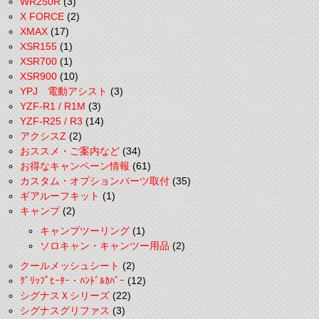
WR250R
(3)
X FORCE
(2)
XMAX
(17)
XSR155
(1)
XSR700
(1)
XSR900
(10)
YPJ 電動アシスト
(3)
YZF-R1 / R1M
(3)
YZF-R25 / R3
(14)
アクシスZ
(2)
おススメ・ご案内など
(34)
お得なキャンペーン情報
(61)
カスタム・オプションパーツ取付
(35)
ギアルーフキット
(1)
キャンプ
(2)
キャンプツーリング
(1)
ソロキャン・キャンツー用品
(2)
クールメッシュシート
(2)
ｸﾞﾘｯﾌﾟﾋｰﾀｰ・ﾊﾝﾄﾞﾙｶﾊﾞｰ
(12)
シグナスＸシリーズ
(22)
シグナスグリファス
(3)