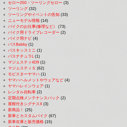
セロー250・ツーリングセロー
(3)
ツーリング
(32)
ツーリングやイベントの告知
(33)
ニューモデル情報
(14)
バイクのお仕事(修理など）
(73)
バイク用ドライブレコーダー
(2)
バイク用ナビ
(4)
パスBabby
(1)
パスキッスミニ
(1)
パスナチュラL
(1)
マジェスティ4D9
(1)
マジェスティＳ
(62)
モビスターヤマハ
(1)
ヤマハヘルメットやウェアなど
(4)
ヤマハレインウェア
(1)
レンタル自転車
(2)
定期点検メンテナンスパック
(2)
屋根付きシグナスX
(3)
新商品！
(25)
新車とカスタムバイク
(67)
新車在庫と販売価格
(15)