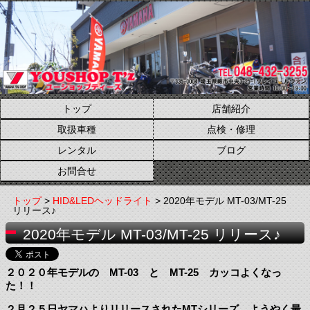
トップ
店舗紹介
取扱車種
点検・修理
レンタル
ブログ
お問合せ
トップ
>
HID&LEDヘッドライト
> 2020年モデル MT-03/MT-25
リリース♪
2020年モデル MT-03/MT-25 リリース♪
２０２０年モデルの MT-03 と MT-25 カッコよくなっ
た！！
２月２５日ヤマハよりリリースされたMTシリーズ。ようやく最