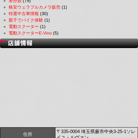
未分類
(79)
格安ウェラブルカメラ販売
(1)
特選中古車情報
(30)
親子でバイク体験
(1)
電動スクーター
(1)
電動スクーターE-Vino
(5)
〒335-0004 埼玉県蕨市中央3-25-1ソレ
住所
イユ・ルヴァン