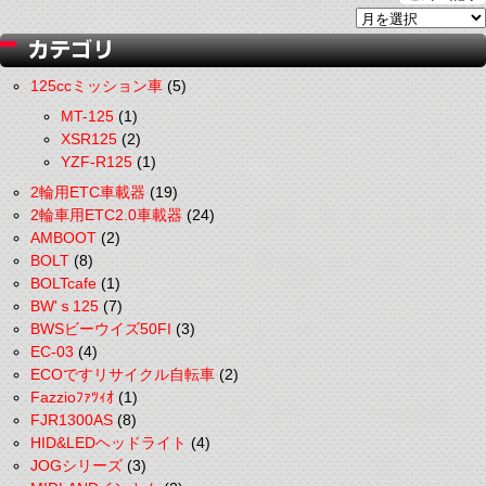
125ccミッション車
(5)
MT-125
(1)
XSR125
(2)
YZF-R125
(1)
2輪用ETC車載器
(19)
2輪車用ETC2.0車載器
(24)
AMBOOT
(2)
BOLT
(8)
BOLTcafe
(1)
BW'ｓ125
(7)
BWSビーウイズ50FI
(3)
EC-03
(4)
ECOですリサイクル自転車
(2)
Fazzioﾌｧﾂｨｵ
(1)
FJR1300AS
(8)
HID&LEDヘッドライト
(4)
JOGシリーズ
(3)