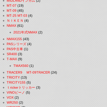
MIDLANDインカム
(2)
MT-07
(19)
MT-09
(45)
MT-25 MT-03
(4)
ＮＩＫＥＮ
(4)
NMAX
(61)
2021年式NMAX
(2)
NMAX155
(43)
PASシリーズ
(4)
PAS中古車
(1)
SR400
(3)
T-MAX
(9)
TMAX560
(1)
TRACER9 MT-09TRACER
(24)
TRICITY
(13)
TRICITY155
(5)
ｔrickerトリッカー
(3)
VINOビーノ
(5)
VOX
(2)
WR250
(2)