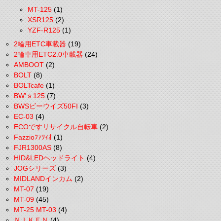
MT-125
(1)
XSR125
(2)
YZF-R125
(1)
2輪用ETC車載器
(19)
2輪車用ETC2.0車載器
(24)
AMBOOT
(2)
BOLT
(8)
BOLTcafe
(1)
BW'ｓ125
(7)
BWSビーウイズ50FI
(3)
EC-03
(4)
ECOですリサイクル自転車
(2)
Fazzioﾌｧﾂｨｵ
(1)
FJR1300AS
(8)
HID&LEDヘッドライト
(4)
JOGシリーズ
(3)
MIDLANDインカム
(2)
MT-07
(19)
MT-09
(45)
MT-25 MT-03
(4)
ＮＩＫＥＮ
(4)