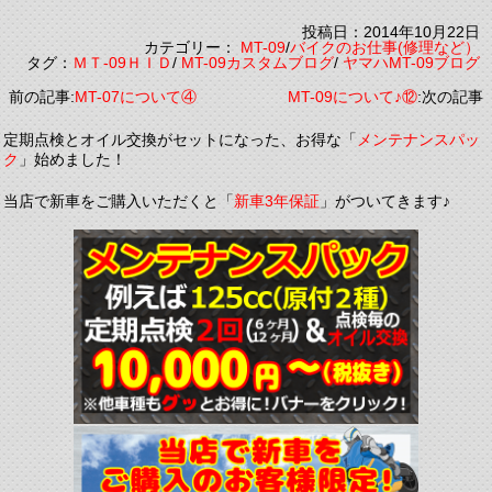
投稿日：2014年10月22日
カテゴリー：
MT-09
/
バイクのお仕事(修理など）
タグ：
ＭＴ-09ＨＩＤ
/
MT-09カスタムブログ
/
ヤマハMT-09ブログ
前の記事:
MT-07について④
MT-09について♪⑫
:次の記事
定期点検とオイル交換がセットになった、お得な「
メンテナンスパッ
ク
」始めました！
当店で新車をご購入いただくと「
新車3年保証
」がついてきます♪