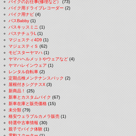
バイクのお仕事(修理など）
(73)
バイク用ドライブレコーダー
(2)
バイク用ナビ
(4)
パスBabby
(1)
パスキッスミニ
(1)
パスナチュラL
(1)
マジェスティ4D9
(1)
マジェスティＳ
(62)
モビスターヤマハ
(1)
ヤマハヘルメットやウェアなど
(4)
ヤマハレインウェア
(1)
レンタル自転車
(2)
定期点検メンテナンスパック
(2)
屋根付きシグナスX
(3)
新商品！
(25)
新車とカスタムバイク
(67)
新車在庫と販売価格
(15)
未分類
(79)
格安ウェラブルカメラ販売
(1)
特選中古車情報
(30)
親子でバイク体験
(1)
電動スクーター
(1)