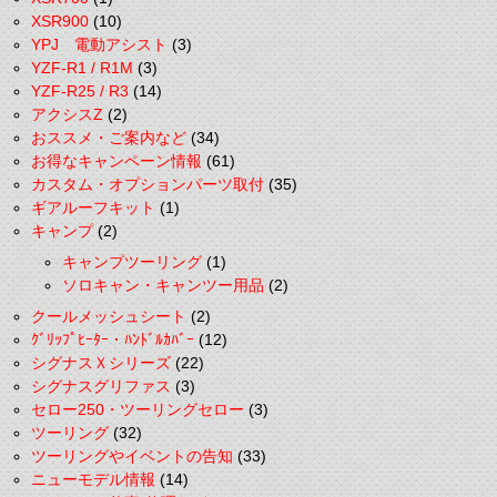
XSR900
(10)
YPJ 電動アシスト
(3)
YZF-R1 / R1M
(3)
YZF-R25 / R3
(14)
アクシスZ
(2)
おススメ・ご案内など
(34)
お得なキャンペーン情報
(61)
カスタム・オプションパーツ取付
(35)
ギアルーフキット
(1)
キャンプ
(2)
キャンプツーリング
(1)
ソロキャン・キャンツー用品
(2)
クールメッシュシート
(2)
ｸﾞﾘｯﾌﾟﾋｰﾀｰ・ﾊﾝﾄﾞﾙｶﾊﾞｰ
(12)
シグナスＸシリーズ
(22)
シグナスグリファス
(3)
セロー250・ツーリングセロー
(3)
ツーリング
(32)
ツーリングやイベントの告知
(33)
ニューモデル情報
(14)