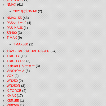
NMAX
(61)
2021年式NMAX
(2)
NMAX155
(43)
PASシリーズ
(4)
PAS中古車
(1)
SR400
(3)
T-MAX
(9)
TMAX560
(1)
TRACER9 MT-09TRACER
(24)
TRICITY
(13)
TRICITY155
(5)
ｔrickerトリッカー
(3)
VINOビーノ
(5)
VOX
(2)
WR250
(2)
WR250R
(3)
X FORCE
(2)
XMAX
(17)
XSR155
(1)
XSR700
(1)