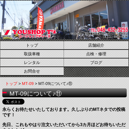
トップ
店舗紹介
取扱車種
点検・修理
レンタル
ブログ
お問合せ
トップ
>
MT-09
> MT-09について♪⑪
MT-09について♪⑪
永らくお待たせいたしております。久しぶりのMTネタでの投稿
です！
先日、これもやはり注文いただいてから3カ月ほどお待ちいただ