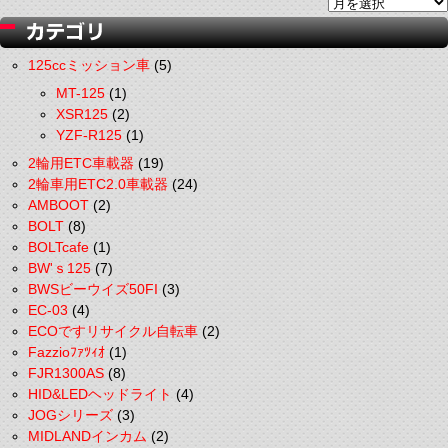
125ccミッション車
(5)
MT-125
(1)
XSR125
(2)
YZF-R125
(1)
2輪用ETC車載器
(19)
2輪車用ETC2.0車載器
(24)
AMBOOT
(2)
BOLT
(8)
BOLTcafe
(1)
BW'ｓ125
(7)
BWSビーウイズ50FI
(3)
EC-03
(4)
ECOですリサイクル自転車
(2)
Fazzioﾌｧﾂｨｵ
(1)
FJR1300AS
(8)
HID&LEDヘッドライト
(4)
JOGシリーズ
(3)
MIDLANDインカム
(2)