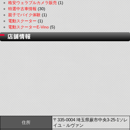
格安ウェラブルカメラ販売
(1)
特選中古車情報
(30)
親子でバイク体験
(1)
電動スクーター
(1)
電動スクーターE-Vino
(5)
〒335-0004 埼玉県蕨市中央3-25-1ソレ
住所
イユ・ルヴァン