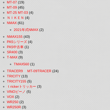
MT-07
(19)
MT-09
(45)
MT-25 MT-03
(4)
ＮＩＫＥＮ
(4)
NMAX
(61)
2021年式NMAX
(2)
NMAX155
(43)
PASシリーズ
(4)
PAS中古車
(1)
SR400
(3)
T-MAX
(9)
TMAX560
(1)
TRACER9 MT-09TRACER
(24)
TRICITY
(13)
TRICITY155
(5)
ｔrickerトリッカー
(3)
VINOビーノ
(5)
VOX
(2)
WR250
(2)
WR250R
(3)