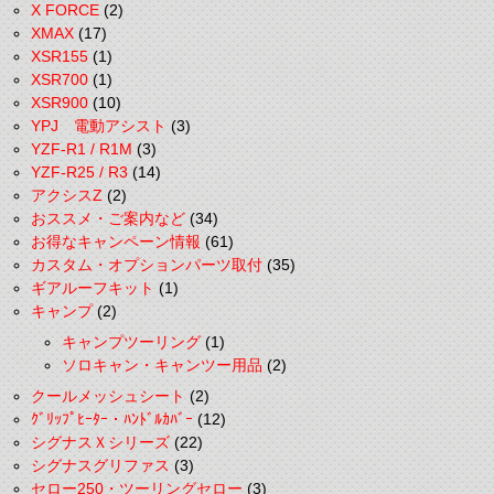
X FORCE
(2)
XMAX
(17)
XSR155
(1)
XSR700
(1)
XSR900
(10)
YPJ 電動アシスト
(3)
YZF-R1 / R1M
(3)
YZF-R25 / R3
(14)
アクシスZ
(2)
おススメ・ご案内など
(34)
お得なキャンペーン情報
(61)
カスタム・オプションパーツ取付
(35)
ギアルーフキット
(1)
キャンプ
(2)
キャンプツーリング
(1)
ソロキャン・キャンツー用品
(2)
クールメッシュシート
(2)
ｸﾞﾘｯﾌﾟﾋｰﾀｰ・ﾊﾝﾄﾞﾙｶﾊﾞｰ
(12)
シグナスＸシリーズ
(22)
シグナスグリファス
(3)
セロー250・ツーリングセロー
(3)