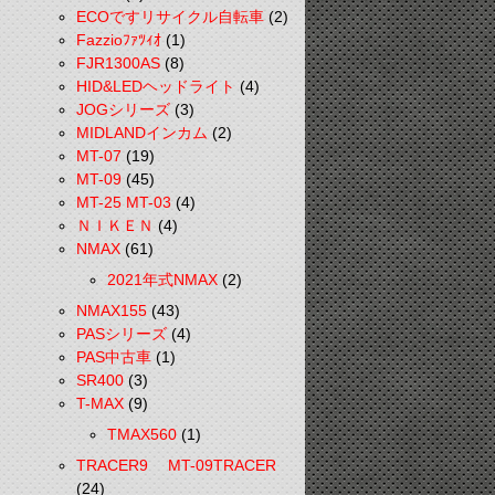
ECOですリサイクル自転車
(2)
Fazzioﾌｧﾂｨｵ
(1)
FJR1300AS
(8)
HID&LEDヘッドライト
(4)
JOGシリーズ
(3)
MIDLANDインカム
(2)
MT-07
(19)
MT-09
(45)
MT-25 MT-03
(4)
ＮＩＫＥＮ
(4)
NMAX
(61)
2021年式NMAX
(2)
NMAX155
(43)
PASシリーズ
(4)
PAS中古車
(1)
SR400
(3)
T-MAX
(9)
TMAX560
(1)
TRACER9 MT-09TRACER
(24)