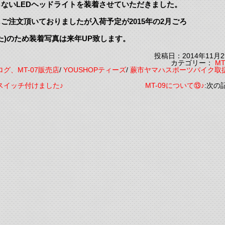
ないLEDヘッドライトを装着させていただきました。
ご注文頂いておりましたが入荷予定が2015年の2月ごろ
た)のため装着写真は来年UP致します。
投稿日：2014年11月2
カテゴリー：
MT
ブログ、MT-07販売店
/
YOUSHOPティーズ
/
蕨市ヤマハスポーツバイク取
スイッチ付けました♪
MT-09について⑬♪
:次の