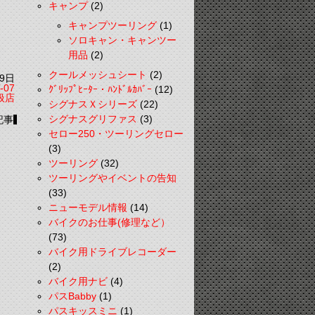
キャンプ
(2)
キャンプツーリング
(1)
ソロキャン・キャンツー
用品
(2)
クールメッシュシート
(2)
9日
-07
ｸﾞﾘｯﾌﾟﾋｰﾀｰ・ﾊﾝﾄﾞﾙｶﾊﾞｰ
(12)
扱店
シグナスＸシリーズ
(22)
シグナスグリファス
(3)
記事
セロー250・ツーリングセロー
(3)
ツーリング
(32)
ツーリングやイベントの告知
(33)
ニューモデル情報
(14)
バイクのお仕事(修理など）
(73)
バイク用ドライブレコーダー
(2)
バイク用ナビ
(4)
パスBabby
(1)
パスキッスミニ
(1)