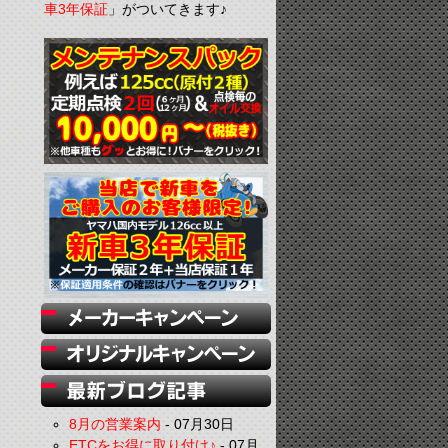
車3年保証
」がついてきます♪
8月の営業案内
-
07月30日
ETCをお得に取り付け♪
-
07月