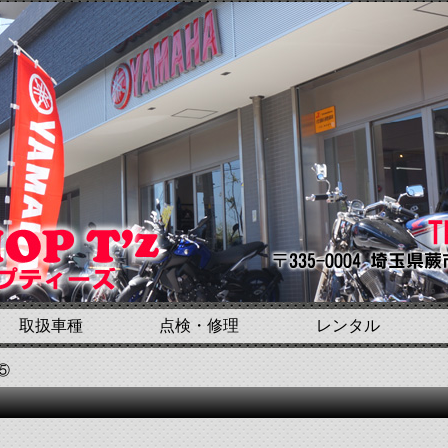
取扱車種
点検・修理
レンタル
⑤