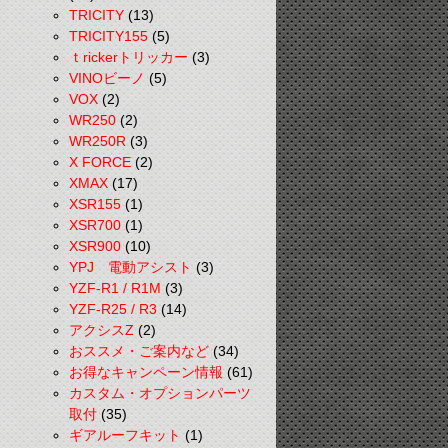
TRICITY
(13)
TRICITY155
(5)
ｔrickerトリッカー
(3)
VINOビーノ
(5)
VOX
(2)
WR250
(2)
WR250R
(3)
X FORCE
(2)
XMAX
(17)
XSR155
(1)
XSR700
(1)
XSR900
(10)
YPJ 電動アシスト
(3)
YZF-R1 / R1M
(3)
YZF-R25 / R3
(14)
アクシスZ
(2)
おススメ・ご案内など
(34)
お得なキャンペーン情報
(61)
カスタム・オプションパーツ
取付
(35)
ギアルーフキット
(1)