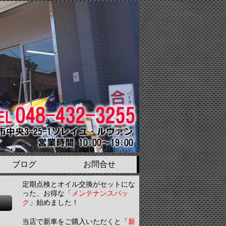
ブログ
お問合せ
定期点検とオイル交換がセットにな
った、お得な「
メンテナンスパッ
ク
」始めました！
当店で新車をご購入いただくと「
新