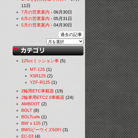
11日
7月の営業案内
-
06月30日
6月の営業案内
-
05月31日
5月の営業案内
-
04月30日
過去の記事
125ccミッション車
(5)
MT-125
(1)
XSR125
(2)
YZF-R125
(1)
2輪用ETC車載器
(19)
2輪車用ETC2.0車載器
(24)
AMBOOT
(2)
BOLT
(8)
BOLTcafe
(1)
BW'ｓ125
(7)
BWSビーウイズ50FI
(3)
EC-03
(4)