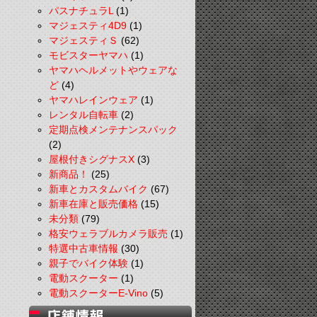
パスナチュラL
(1)
マジェスティ4D9
(1)
マジェスティＳ
(62)
モビスターヤマハ
(1)
ヤマハヘルメットやウェアな
ど
(4)
ヤマハレインウェア
(1)
レンタル自転車
(2)
定期点検メンテナンスパック
(2)
屋根付きシグナスX
(3)
新商品！
(25)
新車とカスタムバイク
(67)
新車在庫と販売価格
(15)
未分類
(79)
格安ウェラブルカメラ販売
(1)
特選中古車情報
(30)
親子でバイク体験
(1)
電動スクーター
(1)
電動スクーターE-Vino
(5)