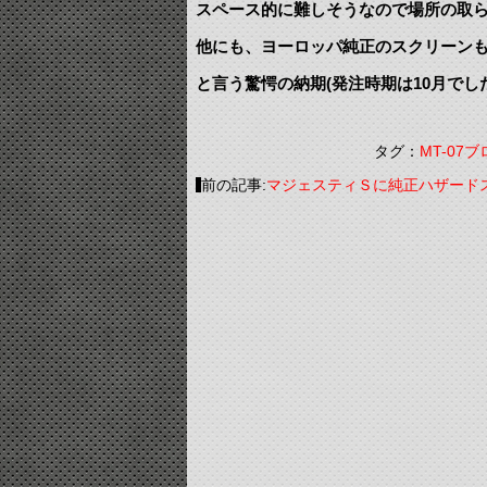
スペース的に難しそうなので場所の取ら
他にも、ヨーロッパ純正のスクリーンも
と言う驚愕の納期(発注時期は10月でし
タグ：
MT-07
前の記事:
マジェスティＳに純正ハザード