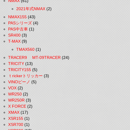
NMAX
(61)
2021年式NMAX
(2)
NMAX155
(43)
PASシリーズ
(4)
PAS中古車
(1)
SR400
(3)
T-MAX
(9)
TMAX560
(1)
TRACER9 MT-09TRACER
(24)
TRICITY
(13)
TRICITY155
(5)
ｔrickerトリッカー
(3)
VINOビーノ
(5)
VOX
(2)
WR250
(2)
WR250R
(3)
X FORCE
(2)
XMAX
(17)
XSR155
(1)
XSR700
(1)