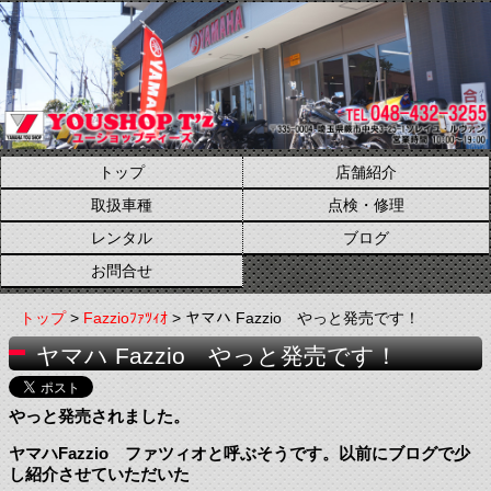
トップ
店舗紹介
取扱車種
点検・修理
レンタル
ブログ
お問合せ
トップ
>
Fazzioﾌｧﾂｨｵ
> ヤマハ Fazzio やっと発売です！
ヤマハ Fazzio やっと発売です！
やっと発売されました。
ヤマハFazzio ファツィオと呼ぶそうです。以前にブログで少
し紹介させていただいた