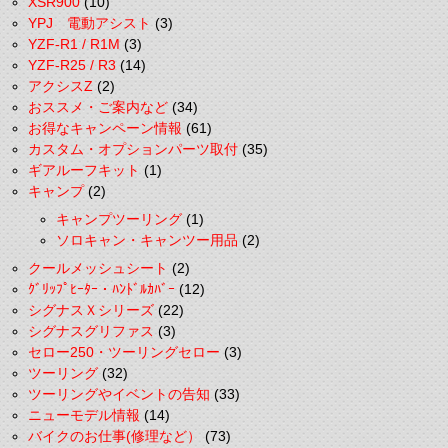
XSR900
(10)
YPJ 電動アシスト
(3)
YZF-R1 / R1M
(3)
YZF-R25 / R3
(14)
アクシスZ
(2)
おススメ・ご案内など
(34)
お得なキャンペーン情報
(61)
カスタム・オプションパーツ取付
(35)
ギアルーフキット
(1)
キャンプ
(2)
キャンプツーリング
(1)
ソロキャン・キャンツー用品
(2)
クールメッシュシート
(2)
ｸﾞﾘｯﾌﾟﾋｰﾀｰ・ﾊﾝﾄﾞﾙｶﾊﾞｰ
(12)
シグナスＸシリーズ
(22)
シグナスグリファス
(3)
セロー250・ツーリングセロー
(3)
ツーリング
(32)
ツーリングやイベントの告知
(33)
ニューモデル情報
(14)
バイクのお仕事(修理など）
(73)