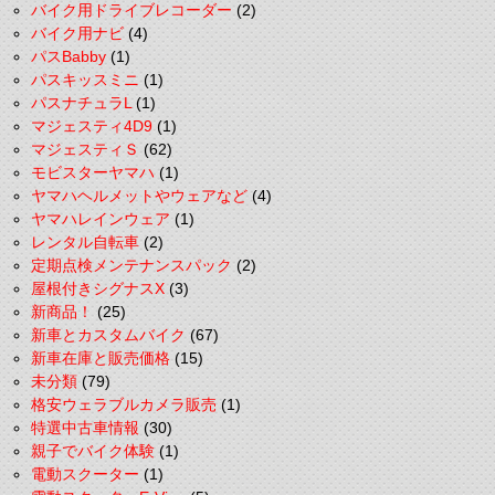
バイク用ドライブレコーダー
(2)
バイク用ナビ
(4)
パスBabby
(1)
パスキッスミニ
(1)
パスナチュラL
(1)
マジェスティ4D9
(1)
マジェスティＳ
(62)
モビスターヤマハ
(1)
ヤマハヘルメットやウェアなど
(4)
ヤマハレインウェア
(1)
レンタル自転車
(2)
定期点検メンテナンスパック
(2)
屋根付きシグナスX
(3)
新商品！
(25)
新車とカスタムバイク
(67)
新車在庫と販売価格
(15)
未分類
(79)
格安ウェラブルカメラ販売
(1)
特選中古車情報
(30)
親子でバイク体験
(1)
電動スクーター
(1)