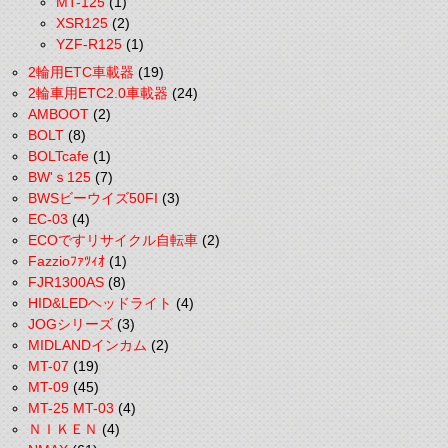
MT-125
(1)
XSR125
(2)
YZF-R125
(1)
2輪用ETC車載器
(19)
2輪車用ETC2.0車載器
(24)
AMBOOT
(2)
BOLT
(8)
BOLTcafe
(1)
BW'ｓ125
(7)
BWSビーウイズ50FI
(3)
EC-03
(4)
ECOですリサイクル自転車
(2)
Fazzioﾌｧﾂｨｵ
(1)
FJR1300AS
(8)
HID&LEDヘッドライト
(4)
JOGシリーズ
(3)
MIDLANDインカム
(2)
MT-07
(19)
MT-09
(45)
MT-25 MT-03
(4)
ＮＩＫＥＮ
(4)