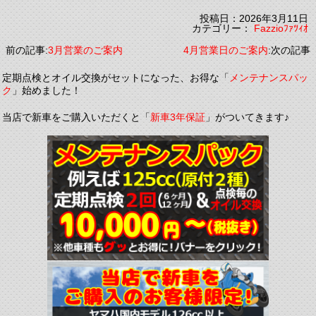
投稿日：2026年3月11日
カテゴリー：
Fazzioﾌｧﾂｨｵ
前の記事:
3月営業のご案内
4月営業日のご案内
:次の記事
定期点検とオイル交換がセットになった、お得な「
メンテナンスパッ
ク
」始めました！
当店で新車をご購入いただくと「
新車3年保証
」がついてきます♪