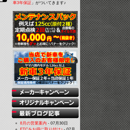
車3年保証
」がついてきます♪
8月の営業案内
-
07月30日
ETCをお得に取り付け♪
-
07月