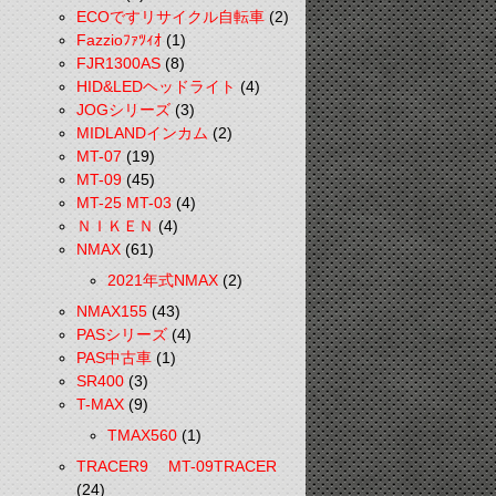
ECOですリサイクル自転車
(2)
Fazzioﾌｧﾂｨｵ
(1)
FJR1300AS
(8)
HID&LEDヘッドライト
(4)
JOGシリーズ
(3)
MIDLANDインカム
(2)
MT-07
(19)
MT-09
(45)
MT-25 MT-03
(4)
ＮＩＫＥＮ
(4)
NMAX
(61)
2021年式NMAX
(2)
NMAX155
(43)
PASシリーズ
(4)
PAS中古車
(1)
SR400
(3)
T-MAX
(9)
TMAX560
(1)
TRACER9 MT-09TRACER
(24)