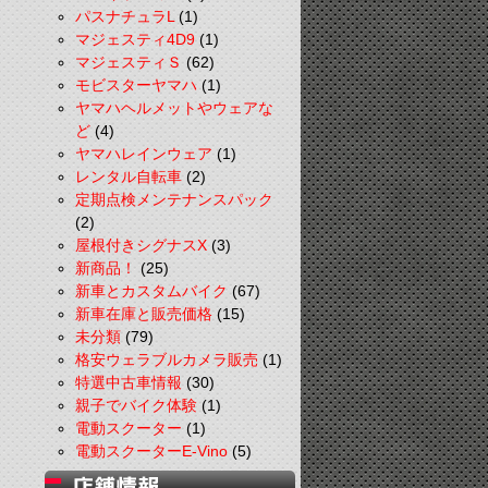
パスナチュラL
(1)
マジェスティ4D9
(1)
マジェスティＳ
(62)
モビスターヤマハ
(1)
ヤマハヘルメットやウェアな
ど
(4)
ヤマハレインウェア
(1)
レンタル自転車
(2)
定期点検メンテナンスパック
(2)
屋根付きシグナスX
(3)
新商品！
(25)
新車とカスタムバイク
(67)
新車在庫と販売価格
(15)
未分類
(79)
格安ウェラブルカメラ販売
(1)
特選中古車情報
(30)
親子でバイク体験
(1)
電動スクーター
(1)
電動スクーターE-Vino
(5)