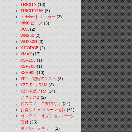
TRICITY
(13)
TRICITY155
(5)
ｔrickerトリッカー
(3)
VINOビーノ
(5)
VOX
(2)
WR250
(2)
WR250R
(3)
X FORCE
(2)
XMAX
(17)
XSR155
(1)
XSR700
(1)
XSR900
(10)
YPJ 電動アシスト
(3)
YZF-R1 / R1M
(3)
YZF-R25 / R3
(14)
アクシスZ
(2)
おススメ・ご案内など
(34)
お得なキャンペーン情報
(61)
カスタム・オプションパーツ
取付
(35)
ギアルーフキット
(1)