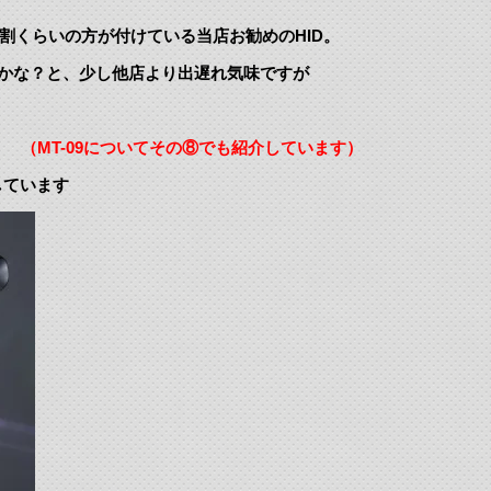
９割くらいの方が付けている当店お勧めのHID。
いかな？と、少し他店より出遅れ気味ですが
D。
（MT-09についてその⑧でも紹介しています）
しています