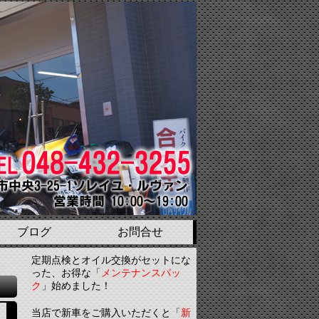
ブログ
お問合せ
定期点検とオイル交換がセットにな
った、お得な「
メンテナンスパッ
ク
」始めました！
当店で新車をご購入いただくと「
新