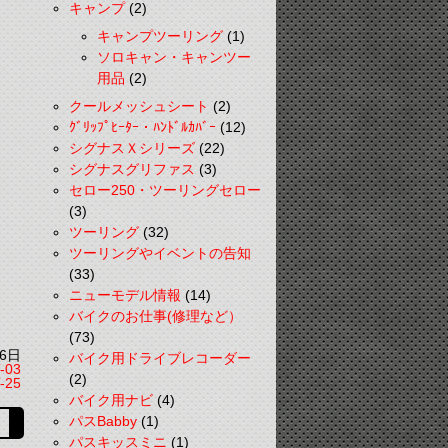
キャンプ
(2)
キャンプツーリング
(1)
ソロキャン・キャンツー
用品
(2)
クールメッシュシート
(2)
ｸﾞﾘｯﾌﾟﾋｰﾀｰ・ﾊﾝﾄﾞﾙｶﾊﾞｰ
(12)
シグナスＸシリーズ
(22)
シグナスグリファス
(3)
セロー250・ツーリングセロー
(3)
ツーリング
(32)
ツーリングやイベントの告知
(33)
ニューモデル情報
(14)
バイクのお仕事(修理など）
(73)
6日
バイク用ドライブレコーダー
-03
(2)
-25
バイク用ナビ
(4)
パスBabby
(1)
パスキッスミニ
(1)