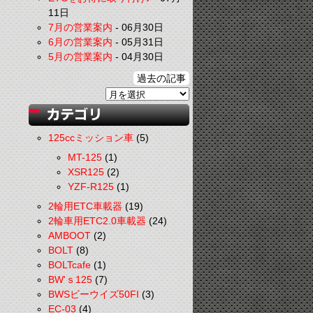
11日
7月の営業案内
-
06月30日
6月の営業案内
-
05月31日
5月の営業案内
-
04月30日
過去の記事
125ccミッション車
(5)
MT-125
(1)
XSR125
(2)
YZF-R125
(1)
2輪用ETC車載器
(19)
2輪車用ETC2.0車載器
(24)
AMBOOT
(2)
BOLT
(8)
BOLTcafe
(1)
BW'ｓ125
(7)
BWSビーウイズ50FI
(3)
EC-03
(4)