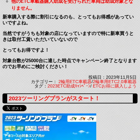
他のETC車載器購入助成を受けられた車両は助成対象とな
りません。
新車購入する際に割引になるのも、とってもお得感があってい
いですよね。
当然ですがうちも対象の店になっていますので特に新車買うと
きは取付工賃いただいていないので
とってもお得ですよ！
対象台数が25000台に達した時点でキャンペーン終了となります
のでお早めにご検討ください！
投稿日：2023年11月5日
カテゴリー：
2輪用ETC車載器
/
2輪車用ETC2.0車載器
タグ：
2023ETC助成ｷｬﾝﾍﾟｰﾝ
/
ETCお得に購入しよう
2023ツーリングプランがスタート！