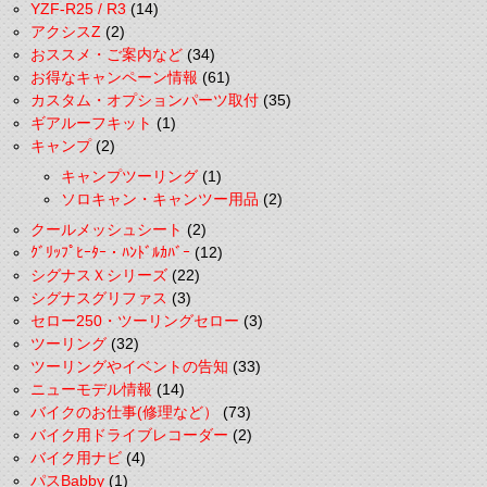
YZF-R25 / R3
(14)
アクシスZ
(2)
おススメ・ご案内など
(34)
お得なキャンペーン情報
(61)
カスタム・オプションパーツ取付
(35)
ギアルーフキット
(1)
キャンプ
(2)
キャンプツーリング
(1)
ソロキャン・キャンツー用品
(2)
クールメッシュシート
(2)
ｸﾞﾘｯﾌﾟﾋｰﾀｰ・ﾊﾝﾄﾞﾙｶﾊﾞｰ
(12)
シグナスＸシリーズ
(22)
シグナスグリファス
(3)
セロー250・ツーリングセロー
(3)
ツーリング
(32)
ツーリングやイベントの告知
(33)
ニューモデル情報
(14)
バイクのお仕事(修理など）
(73)
バイク用ドライブレコーダー
(2)
バイク用ナビ
(4)
パスBabby
(1)