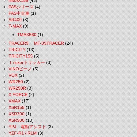
NMAX155
(43)
PASシリーズ
(4)
PAS中古車
(1)
SR400
(3)
T-MAX
(9)
TMAX560
(1)
TRACER9 MT-09TRACER
(24)
TRICITY
(13)
TRICITY155
(5)
ｔrickerトリッカー
(3)
VINOビーノ
(5)
VOX
(2)
WR250
(2)
WR250R
(3)
X FORCE
(2)
XMAX
(17)
XSR155
(1)
XSR700
(1)
XSR900
(10)
YPJ 電動アシスト
(3)
YZF-R1 / R1M
(3)