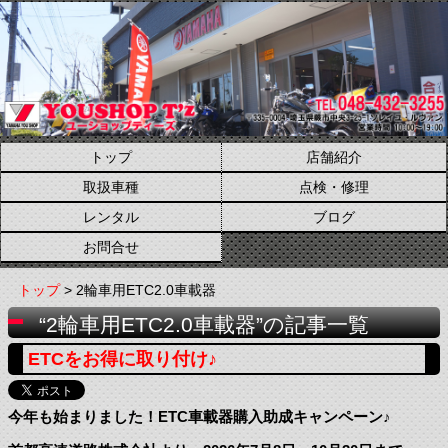
トップ
店舗紹介
取扱車種
点検・修理
レンタル
ブログ
お問合せ
トップ
> 2輪車用ETC2.0車載器
“2輪車用ETC2.0車載器”の記事一覧
ETCをお得に取り付け♪
今年も始まりました！ETC車載器購入助成キャンペーン♪