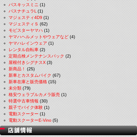
パスキッスミニ
(1)
パスナチュラL
(1)
マジェスティ4D9
(1)
マジェスティＳ
(62)
モビスターヤマハ
(1)
ヤマハヘルメットやウェアなど
(4)
ヤマハレインウェア
(1)
レンタル自転車
(2)
定期点検メンテナンスパック
(2)
屋根付きシグナスX
(3)
新商品！
(25)
新車とカスタムバイク
(67)
新車在庫と販売価格
(15)
未分類
(79)
格安ウェラブルカメラ販売
(1)
特選中古車情報
(30)
親子でバイク体験
(1)
電動スクーター
(1)
電動スクーターE-Vino
(5)