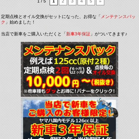
1 / 5
1
2
3
4
5
»
定期点検とオイル交換がセットになった、お得な「
メンテナンスパッ
ク
」始めました！
当店で新車をご購入いただくと「
新車3年保証
」がついてきます♪