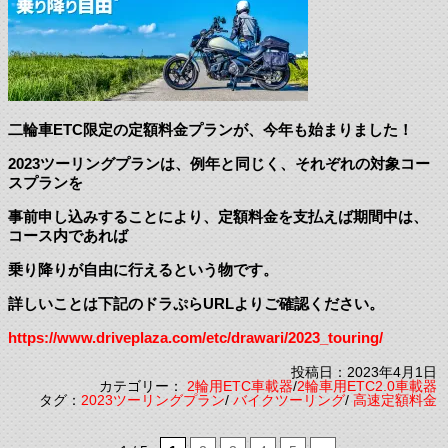
二輪車ETC限定の定額料金プランが、今年も始まりました！
2023ツーリングプランは、例年と同じく、それぞれの対象コー
スプランを
事前申し込みすることにより、定額料金を支払えば期間中は、
コース内であれば
乗り降りが自由に行えるという物です。
詳しいことは下記のドラぷらURLよりご確認ください。
https://www.driveplaza.com/etc/drawari/2023_touring/
投稿日：2023年4月1日
カテゴリー：
2輪用ETC車載器
/
2輪車用ETC2.0車載器
タグ：
2023ツーリングプラン
/
バイクツーリング
/
高速定額料金