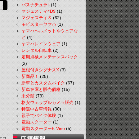
パスナチュラL
(1)
マジェスティ4D9
(1)
マジェスティＳ
(62)
モビスターヤマハ
(1)
ヤマハヘルメットやウェアな
ど
(4)
ヤマハレインウェア
(1)
レンタル自転車
(2)
定期点検メンテナンスパック
(2)
屋根付きシグナスX
(3)
新商品！
(25)
新車とカスタムバイク
(67)
新車在庫と販売価格
(15)
未分類
(79)
格安ウェラブルカメラ販売
(1)
特選中古車情報
(30)
親子でバイク体験
(1)
電動スクーター
(1)
電動スクーターE-Vino
(5)