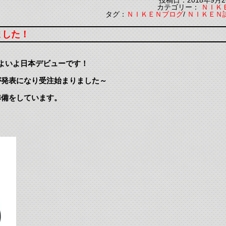
投稿日：2018年9月2
カテゴリー：
ＮＩＫ
タグ：
ＮＩＫＥＮブログ
/
ＮＩＫＥＮ
ました！
よいよ日本デビューです！
が発表になり受注始まりました～
準備をしています。