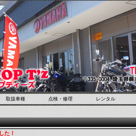
取扱車種
点検・修理
レンタル
した！