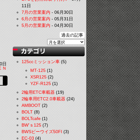
11日
7月の営業案内
-
06月30日
6月の営業案内
-
05月31日
5月の営業案内
-
04月30日
過去の記事
125ccミッション車
(5)
0日
ＥＮ
MT-125
(1)
XSR125
(2)
YZF-R125
(1)
2輪用ETC車載器
(19)
2輪車用ETC2.0車載器
(24)
AMBOOT
(2)
BOLT
(8)
BOLTcafe
(1)
BW'ｓ125
(7)
BWSビーウイズ50FI
(3)
EC-03
(4)