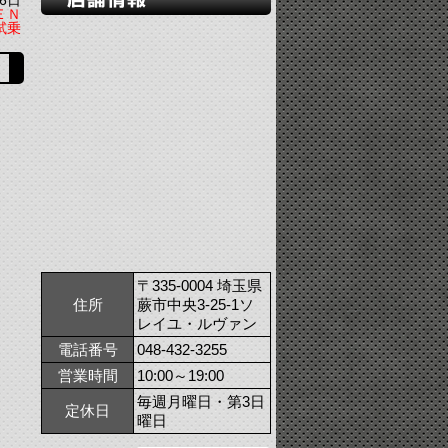
6日
ＥＮ
試乗
〒335-0004 埼玉県
住所
蕨市中央3-25-1ソ
レイユ・ルヴァン
電話番号
048-432-3255
営業時間
10:00～19:00
毎週月曜日・第3日
定休日
曜日