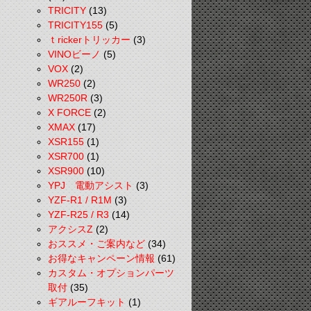
TRICITY
(13)
TRICITY155
(5)
ｔrickerトリッカー
(3)
VINOビーノ
(5)
VOX
(2)
WR250
(2)
WR250R
(3)
X FORCE
(2)
XMAX
(17)
XSR155
(1)
XSR700
(1)
XSR900
(10)
YPJ 電動アシスト
(3)
YZF-R1 / R1M
(3)
YZF-R25 / R3
(14)
アクシスZ
(2)
おススメ・ご案内など
(34)
お得なキャンペーン情報
(61)
カスタム・オプションパーツ
取付
(35)
ギアルーフキット
(1)