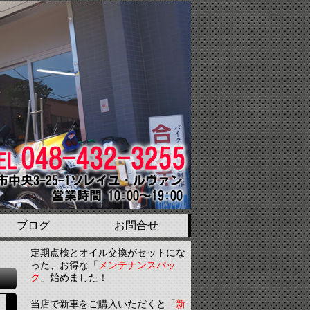
ブログ
お問合せ
定期点検とオイル交換がセットにな
った、お得な「
メンテナンスパッ
ク
」始めました！
当店で新車をご購入いただくと「
新