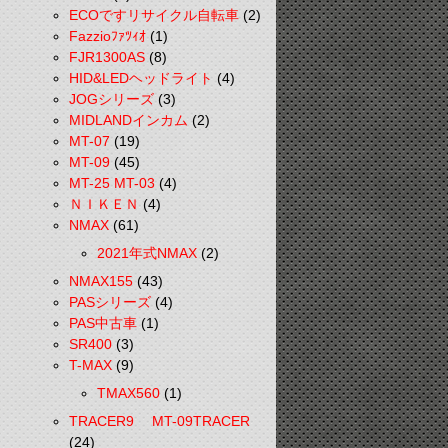
ECOですリサイクル自転車
(2)
Fazzioﾌｧﾂｨｵ
(1)
FJR1300AS
(8)
HID&LEDヘッドライト
(4)
JOGシリーズ
(3)
MIDLANDインカム
(2)
MT-07
(19)
MT-09
(45)
MT-25 MT-03
(4)
ＮＩＫＥＮ
(4)
NMAX
(61)
2021年式NMAX
(2)
NMAX155
(43)
PASシリーズ
(4)
PAS中古車
(1)
SR400
(3)
T-MAX
(9)
TMAX560
(1)
TRACER9 MT-09TRACER
(24)