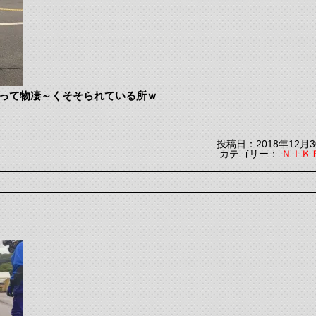
乗って物凄～くそそられている所ｗ
投稿日：2018年12月3
カテゴリー：
ＮＩＫ
。