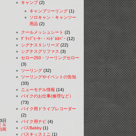
キャンプ
(2)
キャンプツーリング
(1)
ソロキャン・キャンツー
用品
(2)
クールメッシュシート
(2)
ｸﾞﾘｯﾌﾟﾋｰﾀｰ・ﾊﾝﾄﾞﾙｶﾊﾞｰ
(12)
シグナスＸシリーズ
(22)
シグナスグリファス
(3)
セロー250・ツーリングセロー
(3)
ツーリング
(32)
ツーリングやイベントの告知
(33)
ニューモデル情報
(14)
バイクのお仕事(修理など）
(73)
バイク用ドライブレコーダー
(2)
3日
バイク用ナビ
(4)
ＥＮ
パスBabby
(1)
動画
パスキッスミニ
(1)