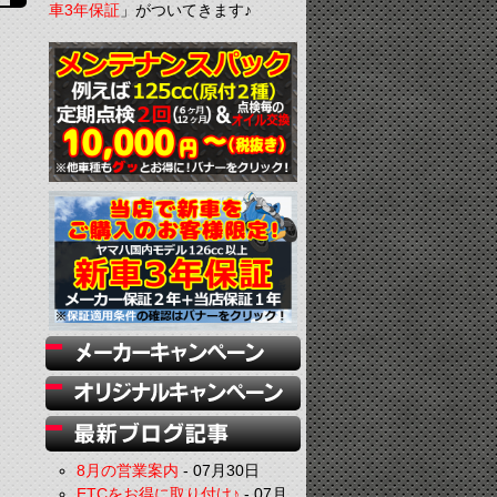
車3年保証
」がついてきます♪
8月の営業案内
-
07月30日
ETCをお得に取り付け♪
-
07月