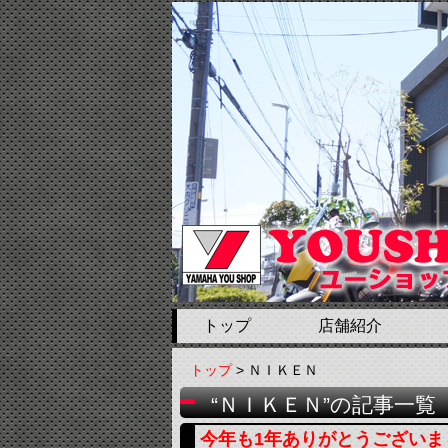
トップ
店舗紹介
トップ
> ＮＩＫＥＮ
“ＮＩＫＥＮ”の記事一覧
今年も1年ありがとうございま