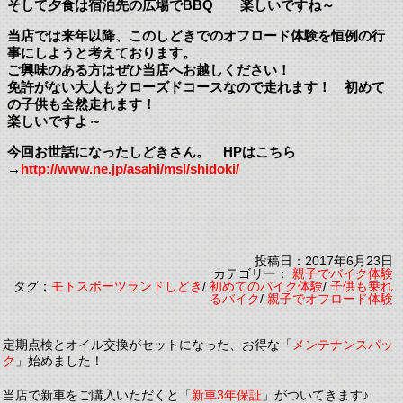
そして夕食は宿泊先の広場でBBQ 楽しいですね～
当店では来年以降、このしどきでのオフロード体験を恒例の行
事にしようと考えております。
ご興味のある方はぜひ当店へお越しください！
免許がない大人もクローズドコースなので走れます！ 初めて
の子供も全然走れます！
楽しいですよ～
今回お世話になったしどきさん。 HPはこちら
→
http://www.ne.jp/asahi/msl/shidoki/
投稿日：2017年6月23日
カテゴリー：
親子でバイク体験
タグ：
モトスポーツランドしどき
/
初めてのバイク体験
/
子供も乗れ
るバイク
/
親子でオフロード体験
定期点検とオイル交換がセットになった、お得な「
メンテナンスパッ
ク
」始めました！
当店で新車をご購入いただくと「
新車3年保証
」がついてきます♪