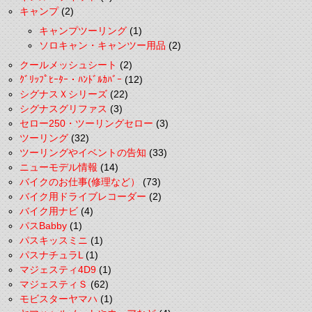
キャンプ
(2)
キャンプツーリング
(1)
ソロキャン・キャンツー用品
(2)
クールメッシュシート
(2)
ｸﾞﾘｯﾌﾟﾋｰﾀｰ・ﾊﾝﾄﾞﾙｶﾊﾞｰ
(12)
シグナスＸシリーズ
(22)
シグナスグリファス
(3)
セロー250・ツーリングセロー
(3)
ツーリング
(32)
ツーリングやイベントの告知
(33)
ニューモデル情報
(14)
バイクのお仕事(修理など）
(73)
バイク用ドライブレコーダー
(2)
バイク用ナビ
(4)
パスBabby
(1)
パスキッスミニ
(1)
パスナチュラL
(1)
マジェスティ4D9
(1)
マジェスティＳ
(62)
モビスターヤマハ
(1)