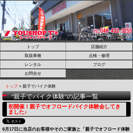
トップ
店舗紹介
取扱車種
点検・修理
レンタル
ブログ
お問合せ
トップ
> 親子でバイク体験
“親子でバイク体験”の記事一覧
初開催！親子でオフロードバイク体験会してき
ました♪
6月17日に当店のお客様やそのご家族と「親子でオフロード体験