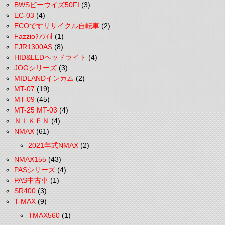
BWSビーウイズ50FI
(3)
EC-03
(4)
ECOですリサイクル自転車
(2)
Fazzioﾌｧﾂｨｵ
(1)
FJR1300AS
(8)
HID&LEDヘッドライト
(4)
JOGシリーズ
(3)
MIDLANDインカム
(2)
MT-07
(19)
MT-09
(45)
MT-25 MT-03
(4)
ＮＩＫＥＮ
(4)
NMAX
(61)
2021年式NMAX
(2)
NMAX155
(43)
PASシリーズ
(4)
PAS中古車
(1)
SR400
(3)
T-MAX
(9)
TMAX560
(1)