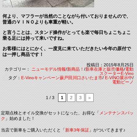
何より、マフラーが当然のことながら付いておりませんので、
普通のＶＩＮＯよりも車重が軽い。
と言うことは、スタンド操作がとっても楽で毎日ちょこちょこ
乗る足には持って来いですね。
お客様にはとにかく、一度見に来ていただきたい今年の原付で
は一押し商品です！
投稿日：2015年8月25日
カテゴリー：
ニューモデル情報
/
新商品！
/
新車在庫と販売価格
/
電動
スクーターE-Vino
タグ：
E-Vinoキャンペーン蕨戸田川口さいたま市
/
E-VINO展示中
/
電動ビーノ
1 / 3
1
2
3
»
定期点検とオイル交換がセットになった、お得な「
メンテナンスパッ
ク
」始めました！
当店で新車をご購入いただくと「
新車3年保証
」がついてきます♪