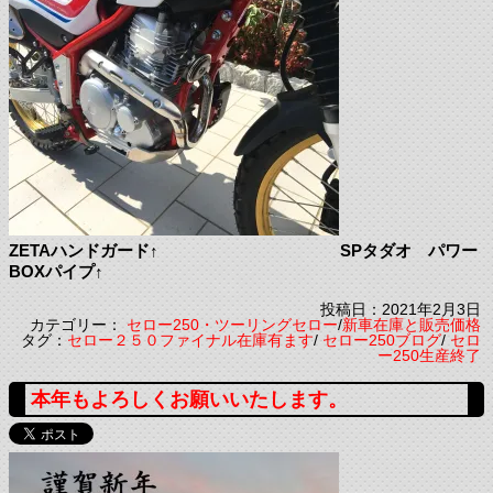
ZETAハンドガード↑ SPタダオ パワー
BOXパイプ↑
投稿日：2021年2月3日
カテゴリー：
セロー250・ツーリングセロー
/
新車在庫と販売価格
タグ：
セロー２５０ファイナル在庫有ます
/
セロー250ブログ
/
セロ
ー250生産終了
本年もよろしくお願いいたします。