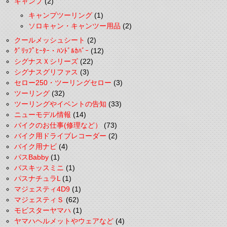
キャンプ
(2)
キャンプツーリング
(1)
ソロキャン・キャンツー用品
(2)
クールメッシュシート
(2)
ｸﾞﾘｯﾌﾟﾋｰﾀｰ・ﾊﾝﾄﾞﾙｶﾊﾞｰ
(12)
シグナスＸシリーズ
(22)
シグナスグリファス
(3)
セロー250・ツーリングセロー
(3)
ツーリング
(32)
ツーリングやイベントの告知
(33)
ニューモデル情報
(14)
バイクのお仕事(修理など）
(73)
バイク用ドライブレコーダー
(2)
バイク用ナビ
(4)
パスBabby
(1)
パスキッスミニ
(1)
パスナチュラL
(1)
マジェスティ4D9
(1)
マジェスティＳ
(62)
モビスターヤマハ
(1)
ヤマハヘルメットやウェアなど
(4)