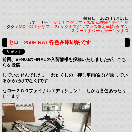
投稿日：2023年1月18日
カテゴリー：
シグナスグリファス
/
新車在庫と販売価格
タグ：
MOTOGPグリファス
/
シグナスグリファス限定車情報
/
モン
スターエナジーカラーシグナス
セロー250FINAL各色在庫即納です
前回、SR400のFINALの入荷情報を投稿いたしましたが、こち
らを投稿
していませんでした。 わたくしの一押し車両(自分が乗ってい
るからだけでなく)です
セロー２５０ファイナルエディション！ しかも各色あったり
してます