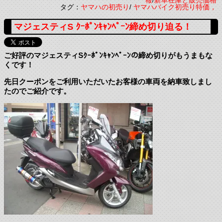
報
/
新車在庫と販売価格
タグ：
ヤマハの初売り
/
ヤマハバイク初売り特価，
マジェスティS ｸｰﾎﾟﾝｷｬﾝﾍﾟｰﾝ締め切り迫る！
ご好評のマジェスティSｸｰﾎﾟﾝｷｬﾝﾍﾟｰﾝの締め切りがもうまもな
くです！
先日クーポンをご利用いただいたお客様の車両を納車致しまし
たのでご紹介です。