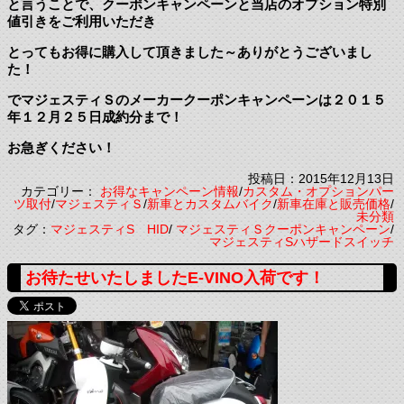
と言うことで、クーポンキャンペーンと当店のオプション特別
値引きをご利用いただき
とってもお得に購入して頂きました～ありがとうございまし
た！
でマジェスティＳのメーカークーポンキャンペーンは２０１５
年１２月２５日成約分まで！
お急ぎください！
投稿日：2015年12月13日
カテゴリー：
お得なキャンペーン情報
/
カスタム・オプションパー
ツ取付
/
マジェスティＳ
/
新車とカスタムバイク
/
新車在庫と販売価格
/
未分類
タグ：
マジェスティS HID
/
マジェスティＳクーポンキャンペーン
/
マジェスティSハザードスイッチ
お待たせいたしましたE-VINO入荷です！