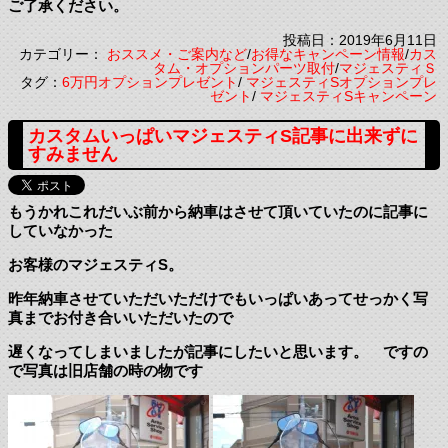
ご了承ください。
投稿日：2019年6月11日
カテゴリー：
おススメ・ご案内など
/
お得なキャンペーン情報
/
カス
タム・オプションパーツ取付
/
マジェスティＳ
タグ：
6万円オプションプレゼント
/
マジェスティSオプションプレ
ゼント
/
マジェスティSキャンペーン
カスタムいっぱいマジェスティS記事に出来ずに
すみません
もうかれこれだいぶ前から納車はさせて頂いていたのに記事に
していなかった
お客様のマジェスティS。
昨年納車させていただいただけでもいっぱいあってせっかく写
真までお付き合いいただいたので
遅くなってしまいましたが記事にしたいと思います。 ですの
で写真は旧店舗の時の物です