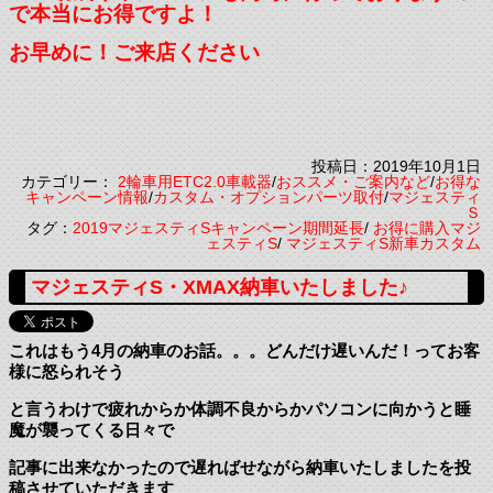
で本当にお得ですよ！
お早めに！ご来店ください
投稿日：2019年10月1日
カテゴリー：
2輪車用ETC2.0車載器
/
おススメ・ご案内など
/
お得な
キャンペーン情報
/
カスタム・オプションパーツ取付
/
マジェスティ
Ｓ
タグ：
2019マジェスティSキャンペーン期間延長
/
お得に購入マジ
ェスティS
/
マジェスティS新車カスタム
マジェスティS・XMAX納車いたしました♪
これはもう4月の納車のお話。。。どんだけ遅いんだ！ってお客
様に怒られそう
と言うわけで疲れからか体調不良からかパソコンに向かうと睡
魔が襲ってくる日々で
記事に出来なかったので遅ればせながら納車いたしましたを投
稿させていただきます