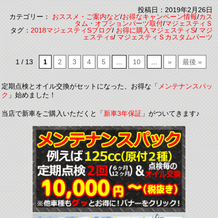
投稿日：2019年2月26日
カテゴリー：
おススメ・ご案内など
/
お得なキャンペーン情報
/
カス
タム・オプションパーツ取付
/
マジェスティＳ
タグ：
2018マジェスティSブログ
/
お得に購入マジェスティS
/
マジ
ェスティs
/
マジェスティＳカスタムパーツ
1 / 13
1
2
3
4
5
...
10
...
»
最後 »
定期点検とオイル交換がセットになった、お得な「
メンテナンスパッ
ク
」始めました！
当店で新車をご購入いただくと「
新車3年保証
」がついてきます♪