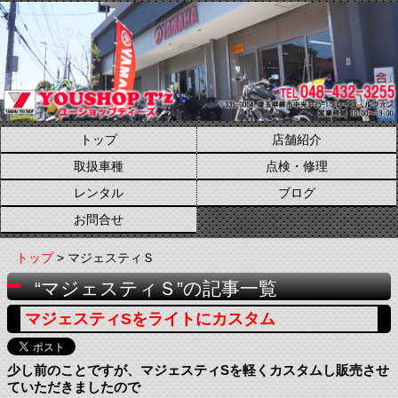
トップ
店舗紹介
取扱車種
点検・修理
レンタル
ブログ
お問合せ
トップ
> マジェスティＳ
“マジェスティＳ”の記事一覧
マジェスティSをライトにカスタム
少し前のことですが、マジェスティSを軽くカスタムし販売させ
ていただきましたので