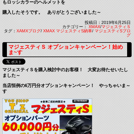
もロッシカラーのヘルメットを
購入したそうです。 ありがとうございました～
投稿日：2019年6月25日
カテゴリー：
XMAX
/
マジェスティＳ
タグ：
XAMXブログ
/
XMAX マジェスティS納車
/
マジェスティSブロ
グ
マジェスティＳ オプションキャンペーン！始め
ま~す
マジェスティＳを購入検討中のお客様！ 大変お待たせいたし
ました～
当店恒例の6万円分オプションキャンペーン！ やっちゃいま～
す