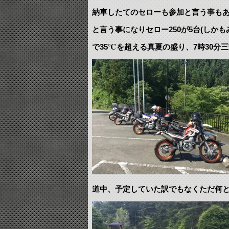
納車したてのセローも参加と言う事も
と言う事になりセロー250が5台(しかも
で35℃を超える真夏の盛り、7時30分三
道中、予定していた訳でもなくただ何