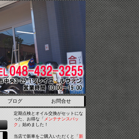
ブログ
お問合せ
定期点検とオイル交換がセットにな
った、お得な「
メンテナンスパッ
ク
」始めました！
当店で新車をご購入いただくと「
新