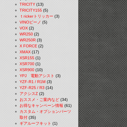
TRICITY
(13)
TRICITY155
(5)
ｔrickerトリッカー
(3)
VINOビーノ
(5)
VOX
(2)
WR250
(2)
WR250R
(3)
X FORCE
(2)
XMAX
(17)
XSR155
(1)
XSR700
(1)
XSR900
(10)
YPJ 電動アシスト
(3)
YZF-R1 / R1M
(3)
YZF-R25 / R3
(14)
アクシスZ
(2)
おススメ・ご案内など
(34)
お得なキャンペーン情報
(61)
カスタム・オプションパーツ
取付
(35)
ギアルーフキット
(1)