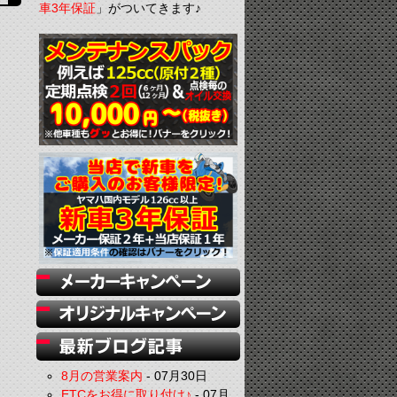
車3年保証
」がついてきます♪
8月の営業案内
-
07月30日
ETCをお得に取り付け♪
-
07月