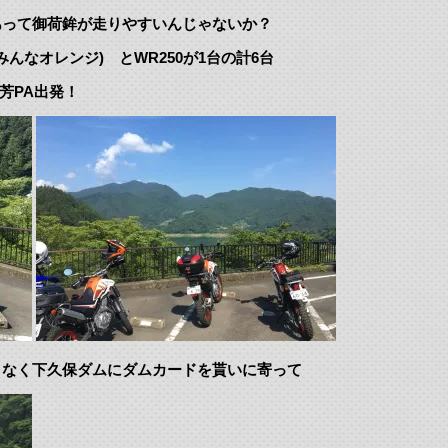
あって御荷鉾が走りやすいんじゃないか？
みんなオレンジ) とWR250が1台の計6台
芳PA出発！
となく下久保ダムにダムカードを貰いに寄って