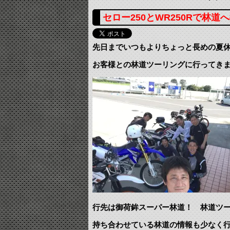
セロー250とWR250Rで林
先日までいつもよりちょっと長めの夏
お客様との林道ツーリングに行ってき
行先は御荷鉾スーパー林道！ 林道ツ
持ち合わせている林道の情報も少なく