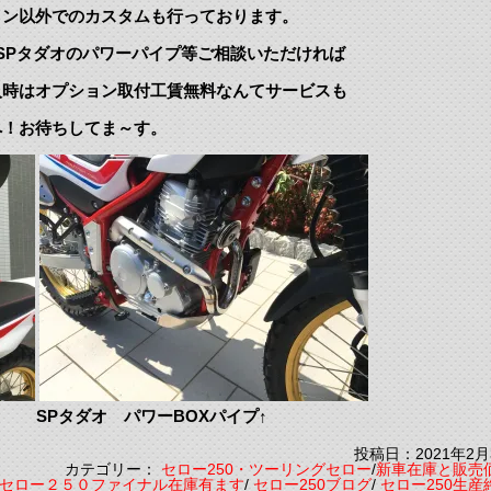
ョン以外でのカスタムも行っております。
やSPタダオのパワーパイプ等ご相談いただければ
入時はオプション取付工賃無料なんてサービスも
へ！お待ちしてま～す。
タダオ パワーBOXパイプ↑
投稿日：2021年2月
カテゴリー：
セロー250・ツーリングセロー
/
新車在庫と販売
セロー２５０ファイナル在庫有ます
/
セロー250ブログ
/
セロー250生産