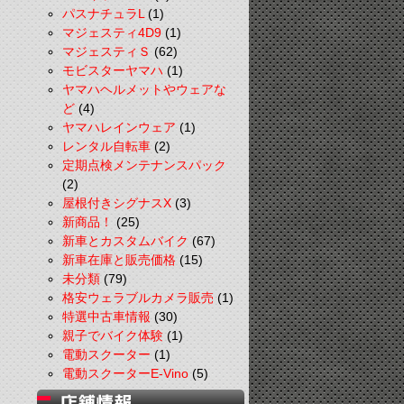
パスナチュラL
(1)
マジェスティ4D9
(1)
マジェスティＳ
(62)
モビスターヤマハ
(1)
ヤマハヘルメットやウェアな
ど
(4)
ヤマハレインウェア
(1)
レンタル自転車
(2)
定期点検メンテナンスパック
(2)
屋根付きシグナスX
(3)
新商品！
(25)
新車とカスタムバイク
(67)
新車在庫と販売価格
(15)
未分類
(79)
格安ウェラブルカメラ販売
(1)
特選中古車情報
(30)
親子でバイク体験
(1)
電動スクーター
(1)
電動スクーターE-Vino
(5)