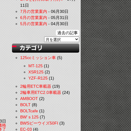
11日
7月の営業案内
-
06月30日
6月の営業案内
-
05月31日
5月の営業案内
-
04月30日
過去の記事
125ccミッション車
(5)
MT-125
(1)
XSR125
(2)
YZF-R125
(1)
2輪用ETC車載器
(19)
2輪車用ETC2.0車載器
(24)
AMBOOT
(2)
BOLT
(8)
BOLTcafe
(1)
BW'ｓ125
(7)
3日
BWSビーウイズ50FI
(3)
価格
終了
EC-03
(4)