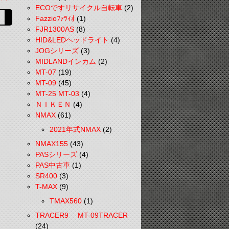
ECOですリサイクル自転車
(2)
Fazzioﾌｧﾂｨｵ
(1)
FJR1300AS
(8)
HID&LEDヘッドライト
(4)
JOGシリーズ
(3)
MIDLANDインカム
(2)
MT-07
(19)
MT-09
(45)
MT-25 MT-03
(4)
ＮＩＫＥＮ
(4)
NMAX
(61)
2021年式NMAX
(2)
NMAX155
(43)
PASシリーズ
(4)
PAS中古車
(1)
SR400
(3)
T-MAX
(9)
TMAX560
(1)
TRACER9 MT-09TRACER
(24)