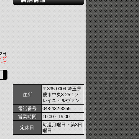
2日
ング
ング
〒335-0004 埼玉県
住所
蕨市中央3-25-1ソ
レイユ・ルヴァン
電話番号
048-432-3255
営業時間
10:00～19:00
毎週月曜日・第3日
定休日
曜日