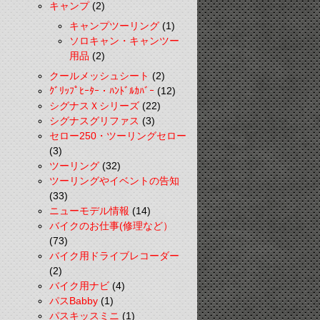
キャンプ
(2)
キャンプツーリング
(1)
ソロキャン・キャンツー
用品
(2)
クールメッシュシート
(2)
ｸﾞﾘｯﾌﾟﾋｰﾀｰ・ﾊﾝﾄﾞﾙｶﾊﾞｰ
(12)
シグナスＸシリーズ
(22)
シグナスグリファス
(3)
セロー250・ツーリングセロー
(3)
ツーリング
(32)
ツーリングやイベントの告知
(33)
ニューモデル情報
(14)
バイクのお仕事(修理など）
(73)
バイク用ドライブレコーダー
(2)
バイク用ナビ
(4)
パスBabby
(1)
パスキッスミニ
(1)