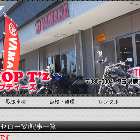
取扱車種
点検・修理
レンタル
グセロー”の記事一覧
納です