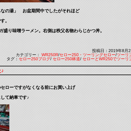
んなの湯」 お盆期間中でしたがそれほど
です。
メガ盛り味噌ラーメン。右側は秩父名物わらじかつ丼。
投稿日：2019年8月2
カテゴリー：
WR250R
/
セロー250・ツーリングセロー
/
ツーリ
タグ：
セロー250ブログ
/
セロー250林道
/
セローとWR250でツーリ
♪
のセローですがなくなる前にお買い上げ
して納車です♪