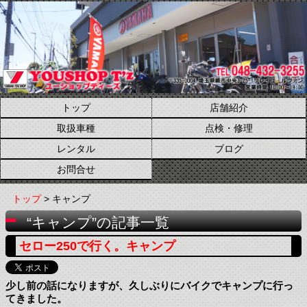
トップ
店舗紹介
取扱車種
点検・修理
レンタル
ブログ
お問合せ
トップ
> キャンプ
“キャンプ”の記事一覧
セロー250で行く。キャンプ
少し前の話になりますが、久しぶりにバイクでキャンプに行っ
てきました。