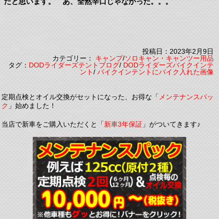
だと思います。 あ、全然辛口じゃなかった。。。
投稿日：2023年2月9日
カテゴリー：
キャンプ
/
ソロキャン・キャンツー用品
タグ：
DODライダーズテントブログ
/
DODライダーズバイクインテ
ント
/
バイクインテントにバイク入れた画像
定期点検とオイル交換がセットになった、お得な「
メンテナンスパッ
ク
」始めました！
当店で新車をご購入いただくと「
新車3年保証
」がついてきます♪