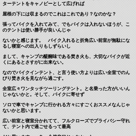
ターテントをキャノピーとして広げれば
屋根の下には収まるのでこれはこれであり？なのかな？
張ってバイクを入れてみて、でもバイクは入れないほうが、こ
のテントは使い勝手が良いんじゃ
ないかと感じます。 バイク入れると折角広い前室が無駄にな
るし寝室への出入りもしずらいし
まして、キャンプの醍醐味である焚き火も、大切なバイクが近
くにあるとさすがに出来ない。
なのでバイクインテント、と言う使い方よりは広い全室でのん
びり焚き火を見ながら過ごす。
全室広々ワンタッチツーリングテント。と名乗った方がいいん
じゃないかと。そして、バイクに寄せず
ソロで車でキャンプに行かれる方々にすごくおススメなんじゃ
ないかと思います。
広い前室と寝室分かれてて、フルクローズでプライバシー守れ
て、テント内で過ごせるって最高