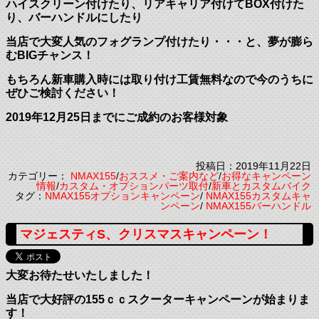
ハイスクリーン付けたり、リアキャリア付けてBOX付けた
り、バーハンドルにしたり
当店で大変人気のフォグランプ付けたり・・・と、夢が膨ら
むBIGチャンス！
もちろん新車購入時には取り付け工賃無料なので今のうちに
ぜひご検討ください！
2019年12月25日までにご成約のお客様対象
投稿日：2019年11月22日
カテゴリー：
NMAX155
/
おススメ・ご案内など
/
お得なキャンペーン
情報
/
カスタム・オプションパーツ取付
/
新車とカスタムバイク
タグ：
NMAX155オプションキャンペーン
/
NMAX155カスタムキャ
ンペーン
/
NMAX155バーハンドル
マジェスティS、クリスマスキャンペーン！
大変お待たせいたしました！
当店で大好評の155ｃｃスクーターキャンペーンが始まりま
す！