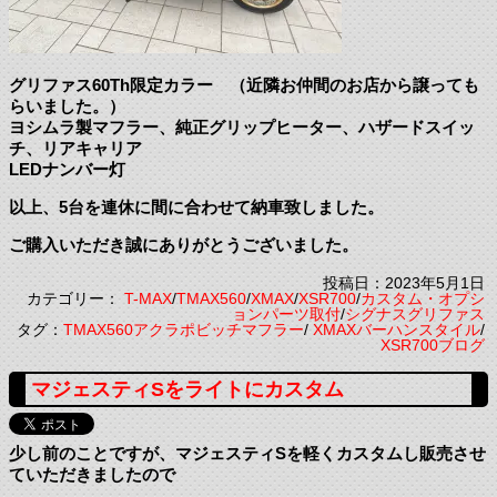
グリファス60Th限定カラー （近隣お仲間のお店から譲っても
らいました。）
ヨシムラ製マフラー、純正グリップヒーター、ハザードスイッ
チ、リアキャリア
LEDナンバー灯
以上、5台を連休に間に合わせて納車致しました。
ご購入いただき誠にありがとうございました。
投稿日：2023年5月1日
カテゴリー：
T-MAX
/
TMAX560
/
XMAX
/
XSR700
/
カスタム・オプシ
ョンパーツ取付
/
シグナスグリファス
タグ：
TMAX560アクラポビッチマフラー
/
XMAXバーハンスタイル
/
XSR700ブログ
マジェスティSをライトにカスタム
少し前のことですが、マジェスティSを軽くカスタムし販売させ
ていただきましたので