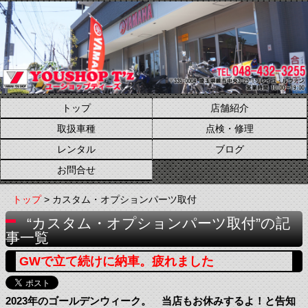
トップ
店舗紹介
取扱車種
点検・修理
レンタル
ブログ
お問合せ
トップ
> カスタム・オプションパーツ取付
“カスタム・オプションパーツ取付”の記
事一覧
GWで立て続けに納車。疲れました
2023年のゴールデンウィーク。 当店もお休みするよ！と告知