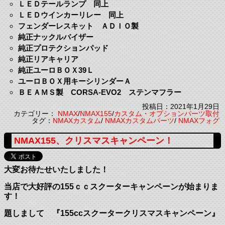
ＬＥＤテールランプ 同上
ＬＥＤウインカーリレー 同上
フェンダーレスキット ＡＤＩＯ製
純正ナックルバイザー
純正プロテクションパッド
純正リアキャリア
純正ユーロＢＯＸ39Ｌ
ユーロＢＯＸ用キーシリンダーＡ
ＢＥＡＭＳ製 CORSA-EVO2 ステンマフラー
投稿日：2021年1月29日
カテゴリー：
NMAX
/
NMAX155
/
カスタム・オプションパーツ取付
タグ：
NMAXカスタム
/
NMAXカスタムパーツ
/
NMAXフォグ
NMAX155、クリスマスキャンペーン！
大変お待たせいたしました！
当店で大好評の155ｃｃスクーターキャンペーンが始まりま
す！
題しまして 『155ccスクータークリスマスキャンペーン』