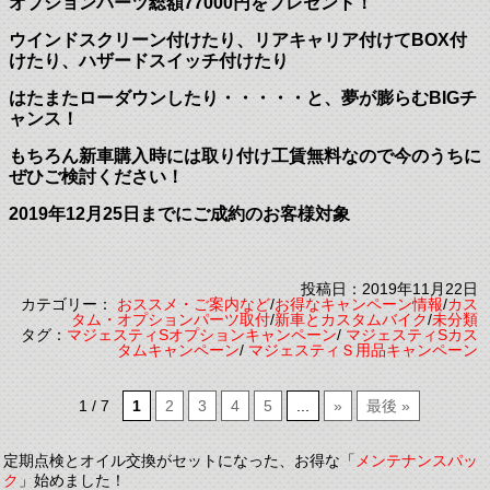
オプションパーツ総額77000円をプレゼント！
ウインドスクリーン付けたり、リアキャリア付けてBOX付
けたり、ハザードスイッチ付けたり
はたまたローダウンしたり・・・・・と、夢が膨らむBIGチ
ャンス！
もちろん新車購入時には取り付け工賃無料なので今のうちに
ぜひご検討ください！
2019年12月25日までにご成約のお客様対象
投稿日：2019年11月22日
カテゴリー：
おススメ・ご案内など
/
お得なキャンペーン情報
/
カス
タム・オプションパーツ取付
/
新車とカスタムバイク
/
未分類
タグ：
マジェスティSオプションキャンペーン
/
マジェスティSカス
タムキャンペーン
/
マジェスティＳ用品キャンペーン
1 / 7
1
2
3
4
5
...
»
最後 »
定期点検とオイル交換がセットになった、お得な「
メンテナンスパッ
ク
」始めました！