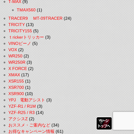
T-MAX
(9)
TMAX560
(1)
TRACER9 MT-09TRACER
(24)
TRICITY
(13)
TRICITY155
(5)
ｔrickerトリッカー
(3)
VINOビーノ
(5)
VOX
(2)
WR250
(2)
WR250R
(3)
X FORCE
(2)
XMAX
(17)
XSR155
(1)
XSR700
(1)
XSR900
(10)
YPJ 電動アシスト
(3)
YZF-R1 / R1M
(3)
YZF-R25 / R3
(14)
アクシスZ
(2)
おススメ・ご案内など
(34)
お得なキャンペーン情報
(61)