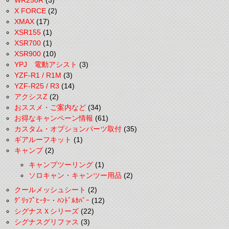
WR250R
(3)
X FORCE
(2)
XMAX
(17)
XSR155
(1)
XSR700
(1)
XSR900
(10)
YPJ 電動アシスト
(3)
YZF-R1 / R1M
(3)
YZF-R25 / R3
(14)
アクシスZ
(2)
おススメ・ご案内など
(34)
お得なキャンペーン情報
(61)
カスタム・オプションパーツ取付
(35)
ギアルーフキット
(1)
キャンプ
(2)
キャンプツーリング
(1)
ソロキャン・キャンツー用品
(2)
クールメッシュシート
(2)
ｸﾞﾘｯﾌﾟﾋｰﾀｰ・ﾊﾝﾄﾞﾙｶﾊﾞｰ
(12)
シグナスＸシリーズ
(22)
シグナスグリファス
(3)