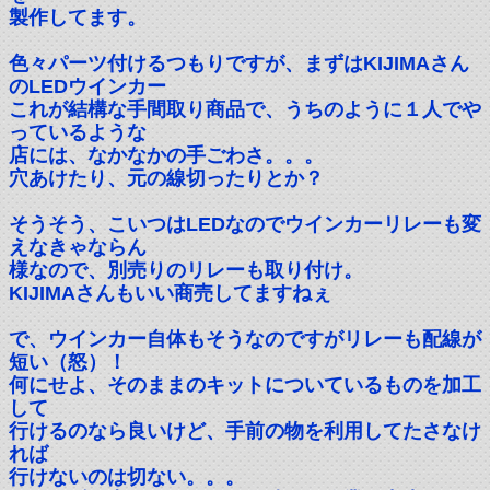
製作してます。
色々パーツ付けるつもりですが、まずはKIJIMAさん
のLEDウインカー
これが結構な手間取り商品で、うちのように１人でや
っているような
店には、なかなかの手ごわさ。。。
穴あけたり、元の線切ったりとか？
そうそう、こいつはLEDなのでウインカーリレーも変
えなきゃならん
様なので、別売りのリレーも取り付け。
KIJIMAさんもいい商売してますねぇ
で、ウインカー自体もそうなのですがリレーも配線が
短い（怒）！
何にせよ、そのままのキットについているものを加工
して
行けるのなら良いけど、手前の物を利用してたさなけ
れば
行けないのは切ない。。。