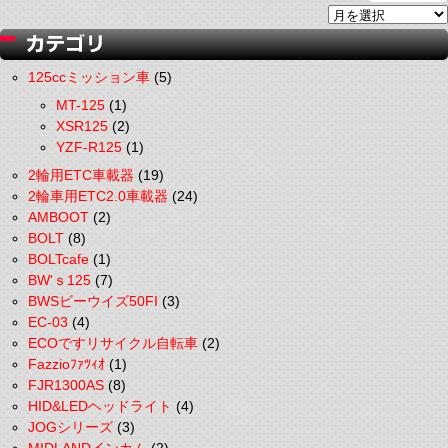
125ccミッション車
(5)
MT-125
(1)
XSR125
(2)
YZF-R125
(1)
2輪用ETC車載器
(19)
2輪車用ETC2.0車載器
(24)
AMBOOT
(2)
BOLT
(8)
BOLTcafe
(1)
BW'ｓ125
(7)
BWSビーウイズ50FI
(3)
EC-03
(4)
ECOですリサイクル自転車
(2)
Fazzioﾌｧﾂｨｵ
(1)
FJR1300AS
(8)
HID&LEDヘッドライト
(4)
JOGシリーズ
(3)