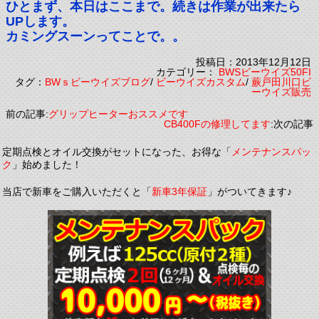
ひとまず、本日はここまで。続きは作業が出来たら
UPします。
カミングスーンってことで。。
投稿日：2013年12月12日
カテゴリー：
BWSビーウイズ50FI
タグ：
BWｓビーウイズブログ
/
ビーウイズカスタム
/
蕨戸田川口ビ
ーウイズ販売
前の記事:
グリップヒーターおススメです
CB400Fの修理してます
:次の記事
定期点検とオイル交換がセットになった、お得な「
メンテナンスパッ
ク
」始めました！
当店で新車をご購入いただくと「
新車3年保証
」がついてきます♪