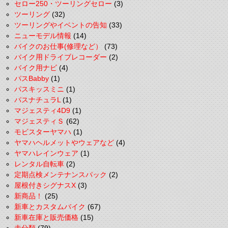
セロー250・ツーリングセロー
(3)
ツーリング
(32)
ツーリングやイベントの告知
(33)
ニューモデル情報
(14)
バイクのお仕事(修理など）
(73)
バイク用ドライブレコーダー
(2)
バイク用ナビ
(4)
パスBabby
(1)
パスキッスミニ
(1)
パスナチュラL
(1)
マジェスティ4D9
(1)
マジェスティＳ
(62)
モビスターヤマハ
(1)
ヤマハヘルメットやウェアなど
(4)
ヤマハレインウェア
(1)
レンタル自転車
(2)
定期点検メンテナンスパック
(2)
屋根付きシグナスX
(3)
新商品！
(25)
新車とカスタムバイク
(67)
新車在庫と販売価格
(15)