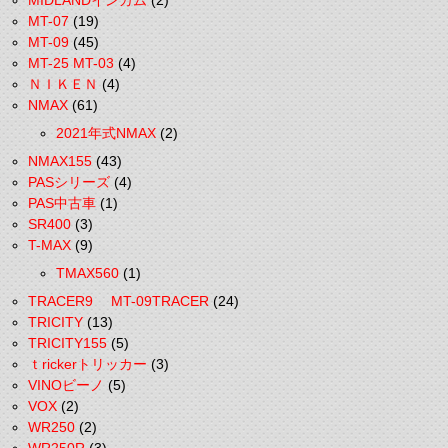
MIDLANDインカム
(2)
MT-07
(19)
MT-09
(45)
MT-25 MT-03
(4)
ＮＩＫＥＮ
(4)
NMAX
(61)
2021年式NMAX
(2)
NMAX155
(43)
PASシリーズ
(4)
PAS中古車
(1)
SR400
(3)
T-MAX
(9)
TMAX560
(1)
TRACER9 MT-09TRACER
(24)
TRICITY
(13)
TRICITY155
(5)
ｔrickerトリッカー
(3)
VINOビーノ
(5)
VOX
(2)
WR250
(2)