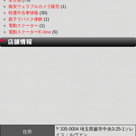
未分類
(79)
格安ウェラブルカメラ販売
(1)
特選中古車情報
(30)
親子でバイク体験
(1)
電動スクーター
(1)
電動スクーターE-Vino
(5)
〒335-0004 埼玉県蕨市中央3-25-1ソレ
住所
イユ・ルヴァン