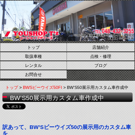
トップ
店舗紹介
取扱車種
点検・修理
レンタル
ブログ
お問合せ
トップ
>
BWSビーウイズ50FI
> BW’S50展示用カスタム車作成中
BW’S50展示用カスタム車作成中
訳あって、BW’Sビーウイズ50の展示用のカスタム車
を