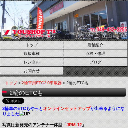
トップ
店舗紹介
取扱車種
点検・修理
レンタル
ブログ
お問合せ
トップ
>
2輪車用ETC2.0車載器
> 2輪のETCも
2輪のETCも
2輪車のETCもやっと
オンラインセットアップ
が出来るようにな
りました
写真は新発売のアンテナ一体型「
JRM-12
」