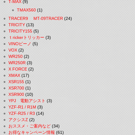
T-MAX
(9)
TMAX560
(1)
TRACER9 MT-09TRACER
(24)
TRICITY
(13)
TRICITY155
(5)
ｔrickerトリッカー
(3)
VINOビーノ
(5)
VOX
(2)
WR250
(2)
WR250R
(3)
X FORCE
(2)
XMAX
(17)
XSR155
(1)
XSR700
(1)
XSR900
(10)
YPJ 電動アシスト
(3)
YZF-R1 / R1M
(3)
YZF-R25 / R3
(14)
アクシスZ
(2)
おススメ・ご案内など
(34)
お得なキャンペーン情報
(61)