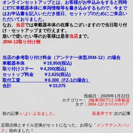
オンラインセットアップとは、お客様がお申込みをすると同時
にETC車載器本体に車両情報等を書き込みするもので、今まで
はお申込書を記入いただき後日、セットップのためにご来店い
ただいておりました。
なお、
当店
では車載器本体の在庫もございますので当日取り付
け・セットアップまで行えます。
急いで使いたい等のお客様は是非
当店
まで。
JRM-12取り付け例
当店の参考取り付け料金（アンテナ一体型JRM-12）の場合
車載器本体 ￥19,950(税込)
取り付けステー ￥4,200(税込)
セットップ料金 ￥2,625(税込)
取付工賃 ￥6,300（FZ-1の場合）
合計 ￥33,075
投稿日：2009年1月22日
カテゴリー：
2輪車用ETC2.0車載器
タグ：
JRM-12
/
ｵﾝﾗｲﾝｾｯﾄｱｯﾌﾟ
前の記事:
いよいよ出ました。
新基準です
:次の記事
定期点検とオイル交換がセットになった、お得な「
メンテナンスパッ
ク
」始めました！