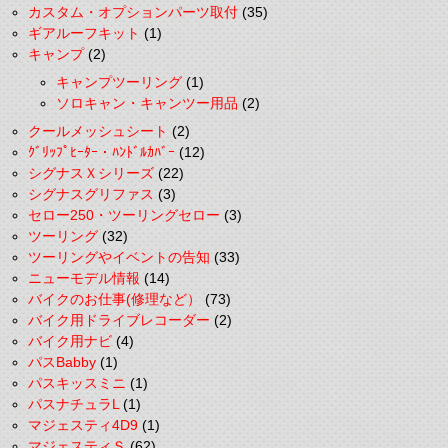
カスタム・オプションパーツ取付
(35)
ギアルーフキット
(1)
キャンプ
(2)
キャンプツーリング
(1)
ソロキャン・キャンツー用品
(2)
クールメッシュシート
(2)
ｸﾞﾘｯﾌﾟﾋｰﾀｰ・ﾊﾝﾄﾞﾙｶﾊﾞｰ
(12)
シグナスＸシリーズ
(22)
シグナスグリファス
(3)
セロー250・ツーリングセロー
(3)
ツーリング
(32)
ツーリングやイベントの告知
(33)
ニューモデル情報
(14)
バイクのお仕事(修理など）
(73)
バイク用ドライブレコーダー
(2)
バイク用ナビ
(4)
パスBabby
(1)
パスキッスミニ
(1)
パスナチュラL
(1)
マジェスティ4D9
(1)
マジェスティＳ
(62)