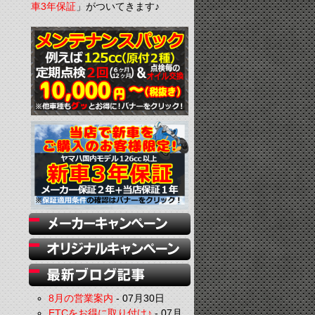
車3年保証
」がついてきます♪
8月の営業案内
-
07月30日
ETCをお得に取り付け♪
-
07月