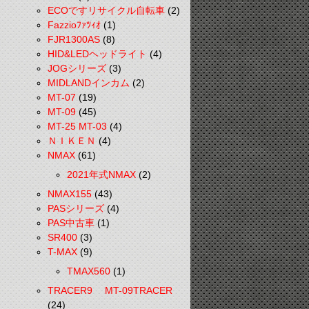
ECOですリサイクル自転車
(2)
Fazzioﾌｧﾂｨｵ
(1)
FJR1300AS
(8)
HID&LEDヘッドライト
(4)
JOGシリーズ
(3)
MIDLANDインカム
(2)
MT-07
(19)
MT-09
(45)
MT-25 MT-03
(4)
ＮＩＫＥＮ
(4)
NMAX
(61)
2021年式NMAX
(2)
NMAX155
(43)
PASシリーズ
(4)
PAS中古車
(1)
SR400
(3)
T-MAX
(9)
TMAX560
(1)
TRACER9 MT-09TRACER
(24)