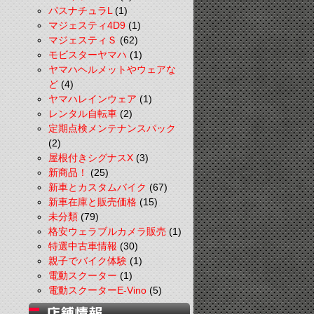
パスナチュラL
(1)
マジェスティ4D9
(1)
マジェスティＳ
(62)
モビスターヤマハ
(1)
ヤマハヘルメットやウェアな
ど
(4)
ヤマハレインウェア
(1)
レンタル自転車
(2)
定期点検メンテナンスパック
(2)
屋根付きシグナスX
(3)
新商品！
(25)
新車とカスタムバイク
(67)
新車在庫と販売価格
(15)
未分類
(79)
格安ウェラブルカメラ販売
(1)
特選中古車情報
(30)
親子でバイク体験
(1)
電動スクーター
(1)
電動スクーターE-Vino
(5)