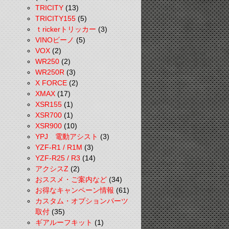
TRICITY
(13)
TRICITY155
(5)
ｔrickerトリッカー
(3)
VINOビーノ
(5)
VOX
(2)
WR250
(2)
WR250R
(3)
X FORCE
(2)
XMAX
(17)
XSR155
(1)
XSR700
(1)
XSR900
(10)
YPJ 電動アシスト
(3)
YZF-R1 / R1M
(3)
YZF-R25 / R3
(14)
アクシスZ
(2)
おススメ・ご案内など
(34)
お得なキャンペーン情報
(61)
カスタム・オプションパーツ
取付
(35)
ギアルーフキット
(1)