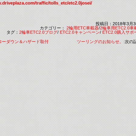
.driveplaza.com/traffic/tolls_etc/etc2.0josei/
投稿日：2018年3月3
カテゴリー：
2輪用ETC車載器
/
2輪車用ETC2.0車
タグ：
2輪車ETC2.0ブログ
/
ETC2.0キャンペーン
/
ETC2.0購入サポ
をローダウン＆ハザード取付
ツーリングのお知らせ。
:次の