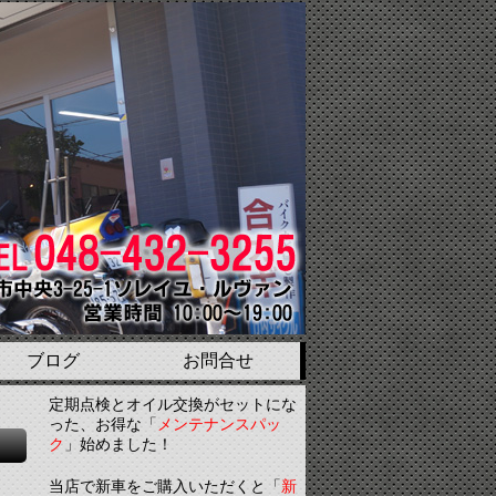
ブログ
お問合せ
定期点検とオイル交換がセットにな
った、お得な「
メンテナンスパッ
ク
」始めました！
当店で新車をご購入いただくと「
新