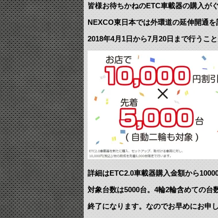
皆様お待ちかねのETC車載器の購入が
NEXCO東日本では外環道の延伸開通
2018年4月1日から7月20日まで行う
詳細はETC2.0車載器購入金額から100
対象台数は5000台。4輪2輪含めての台
終了になります。なのでお早めにお申