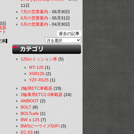
11日
7月の営業案内
-
06月30日
6月の営業案内
-
05月31日
0日
5月の営業案内
-
04月30日
載器
ート
過去の記事
記事
125ccミッション車
(5)
MT-125
(1)
XSR125
(2)
YZF-R125
(1)
2輪用ETC車載器
(19)
2輪車用ETC2.0車載器
(24)
AMBOOT
(2)
BOLT
(8)
BOLTcafe
(1)
BW'ｓ125
(7)
BWSビーウイズ50FI
(3)
EC-03
(4)