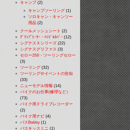
キャンプ
(2)
キャンプツーリング
(1)
ソロキャン・キャンツー
用品
(2)
クールメッシュシート
(2)
ｸﾞﾘｯﾌﾟﾋｰﾀｰ・ﾊﾝﾄﾞﾙｶﾊﾞｰ
(12)
シグナスＸシリーズ
(22)
シグナスグリファス
(3)
セロー250・ツーリングセロー
(3)
ツーリング
(32)
ツーリングやイベントの告知
(33)
ニューモデル情報
(14)
バイクのお仕事(修理など）
(73)
バイク用ドライブレコーダー
(2)
バイク用ナビ
(4)
パスBabby
(1)
パスキッスミニ
(1)