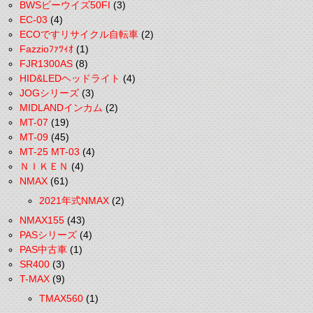
BWSビーウイズ50FI
(3)
EC-03
(4)
ECOですリサイクル自転車
(2)
Fazzioﾌｧﾂｨｵ
(1)
FJR1300AS
(8)
HID&LEDヘッドライト
(4)
JOGシリーズ
(3)
MIDLANDインカム
(2)
MT-07
(19)
MT-09
(45)
MT-25 MT-03
(4)
ＮＩＫＥＮ
(4)
NMAX
(61)
2021年式NMAX
(2)
NMAX155
(43)
PASシリーズ
(4)
PAS中古車
(1)
SR400
(3)
T-MAX
(9)
TMAX560
(1)