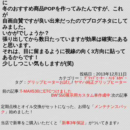
に
冬のおすすめ商品POPを作ってみたんですが、これ
が
自画自賛ですが良い出来だったのでブログネタにして
みました。
いかがでしょうか？
張り出してから数日たっていますが効果は確実にある
と思います。
それは、目に留まるように視線の向く3方向に貼って
あるからです！
少ししつこい気もしますが(笑)
投稿日：2013年12月11日
カテゴリー：
ｸﾞﾘｯﾌﾟﾋｰﾀｰ・ﾊﾝﾄﾞﾙｶﾊﾞｰ
タグ：
グリップヒーターお試し
/
ヤマハ純正グリップヒーター
前の記事:
T-MAX530にETCつけました
BW’S50展示用カスタム車作成中
:次の記事
定期点検とオイル交換がセットになった、お得な「
メンテナンスパッ
ク
」始めました！
当店で新車をご購入いただくと「
新車3年保証
」がついてきます♪