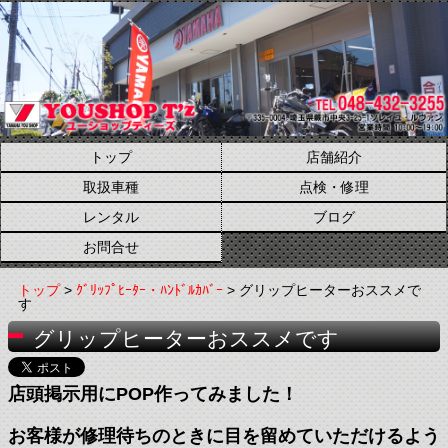
トップ
店舗紹介
取扱車種
点検・修理
レンタル
ブログ
お問合せ
トップ
>
ｸﾞﾘｯﾌﾟﾋｰﾀｰ・ﾊﾝﾄﾞﾙｶﾊﾞｰ
> グリップヒーターおススメで
す
グリップヒーターおススメです
店頭掲示用にPOP作ってみました！
お客様が修理待ちのときに目を留めていただけるよう