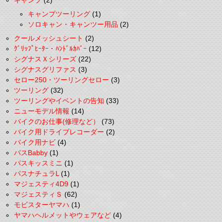
キャンプ
(2)
キャンプツーリング
(1)
ソロキャン・キャンツー用品
(2)
クールメッシュシート
(2)
ｸﾞﾘｯﾌﾟﾋｰﾀｰ・ﾊﾝﾄﾞﾙｶﾊﾞｰ
(12)
シグナスＸシリーズ
(22)
シグナスグリファス
(3)
セロー250・ツーリングセロー
(3)
ツーリング
(32)
ツーリングやイベントの告知
(33)
ニューモデル情報
(14)
バイクのお仕事(修理など）
(73)
バイク用ドライブレコーダー
(2)
バイク用ナビ
(4)
パスBabby
(1)
パスキッスミニ
(1)
パスナチュラL
(1)
マジェスティ4D9
(1)
マジェスティＳ
(62)
モビスターヤマハ
(1)
ヤマハヘルメットやウェアなど
(4)