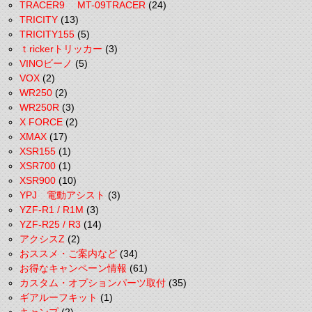
TRACER9 MT-09TRACER
(24)
TRICITY
(13)
TRICITY155
(5)
ｔrickerトリッカー
(3)
VINOビーノ
(5)
VOX
(2)
WR250
(2)
WR250R
(3)
X FORCE
(2)
XMAX
(17)
XSR155
(1)
XSR700
(1)
XSR900
(10)
YPJ 電動アシスト
(3)
YZF-R1 / R1M
(3)
YZF-R25 / R3
(14)
アクシスZ
(2)
おススメ・ご案内など
(34)
お得なキャンペーン情報
(61)
カスタム・オプションパーツ取付
(35)
ギアルーフキット
(1)