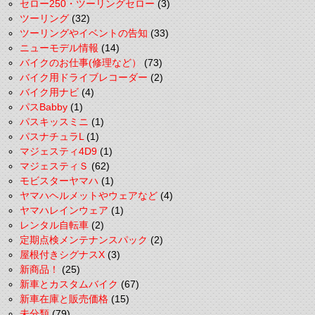
セロー250・ツーリングセロー
(3)
ツーリング
(32)
ツーリングやイベントの告知
(33)
ニューモデル情報
(14)
バイクのお仕事(修理など）
(73)
バイク用ドライブレコーダー
(2)
バイク用ナビ
(4)
パスBabby
(1)
パスキッスミニ
(1)
パスナチュラL
(1)
マジェスティ4D9
(1)
マジェスティＳ
(62)
モビスターヤマハ
(1)
ヤマハヘルメットやウェアなど
(4)
ヤマハレインウェア
(1)
レンタル自転車
(2)
定期点検メンテナンスパック
(2)
屋根付きシグナスX
(3)
新商品！
(25)
新車とカスタムバイク
(67)
新車在庫と販売価格
(15)
未分類
(79)