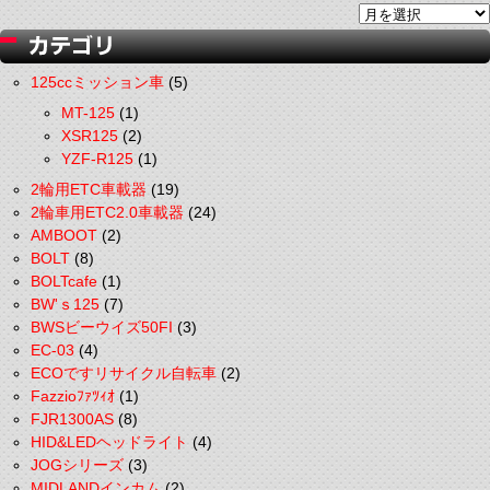
125ccミッション車
(5)
MT-125
(1)
XSR125
(2)
YZF-R125
(1)
2輪用ETC車載器
(19)
2輪車用ETC2.0車載器
(24)
AMBOOT
(2)
BOLT
(8)
BOLTcafe
(1)
BW'ｓ125
(7)
BWSビーウイズ50FI
(3)
EC-03
(4)
ECOですリサイクル自転車
(2)
Fazzioﾌｧﾂｨｵ
(1)
FJR1300AS
(8)
HID&LEDヘッドライト
(4)
JOGシリーズ
(3)
MIDLANDインカム
(2)