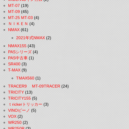
MT-07
(19)
MT-09
(45)
MT-25 MT-03
(4)
ＮＩＫＥＮ
(4)
NMAX
(61)
2021年式NMAX
(2)
NMAX155
(43)
PASシリーズ
(4)
PAS中古車
(1)
SR400
(3)
T-MAX
(9)
TMAX560
(1)
TRACER9 MT-09TRACER
(24)
TRICITY
(13)
TRICITY155
(5)
ｔrickerトリッカー
(3)
VINOビーノ
(5)
VOX
(2)
WR250
(2)
WR250R
(3)