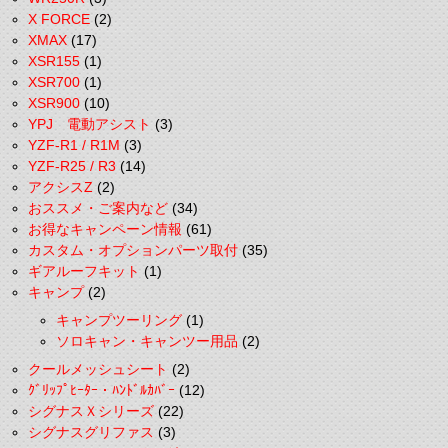
X FORCE
(2)
XMAX
(17)
XSR155
(1)
XSR700
(1)
XSR900
(10)
YPJ 電動アシスト
(3)
YZF-R1 / R1M
(3)
YZF-R25 / R3
(14)
アクシスZ
(2)
おススメ・ご案内など
(34)
お得なキャンペーン情報
(61)
カスタム・オプションパーツ取付
(35)
ギアルーフキット
(1)
キャンプ
(2)
キャンプツーリング
(1)
ソロキャン・キャンツー用品
(2)
クールメッシュシート
(2)
ｸﾞﾘｯﾌﾟﾋｰﾀｰ・ﾊﾝﾄﾞﾙｶﾊﾞｰ
(12)
シグナスＸシリーズ
(22)
シグナスグリファス
(3)