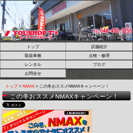
トップ
店舗紹介
取扱車種
点検・修理
レンタル
ブログ
お問合せ
トップ
>
NMAX
> この冬おススメNMAXキャンペーン！
この冬おススメNMAXキャンペーン！