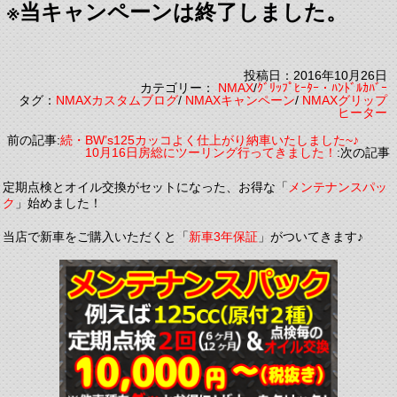
※当キャンペーンは終了しました。
投稿日：2016年10月26日
カテゴリー：
NMAX
/
ｸﾞﾘｯﾌﾟﾋｰﾀｰ・ﾊﾝﾄﾞﾙｶﾊﾞｰ
タグ：
NMAXカスタムブログ
/
NMAXキャンペーン
/
NMAXグリップ
ヒーター
前の記事:
続・BW’s125カッコよく仕上がり納車いたしました~♪
10月16日房総にツーリング行ってきました！
:次の記事
定期点検とオイル交換がセットになった、お得な「
メンテナンスパッ
ク
」始めました！
当店で新車をご購入いただくと「
新車3年保証
」がついてきます♪