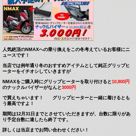
人気絶頂のNMAXへの乗り換えをこの冬考えているお客様にニ
ュースです！
当店では例年通り冬のおすすめアイテムとして純正グリップヒ
ーターをイチオシしていきますが
NMAXをご購入時にグリップヒーターを取り付けると
10,800円
のナックルバイザーがなんと
3000円
で買えちゃいます！ グリップヒーターと一緒に着けるとも
う最高ですよ！
期間は12月31日までとさせていただきますが、台数に限りがあ
り予定台数に達したら終了です。
詳しくは当店までお問い合わせください！