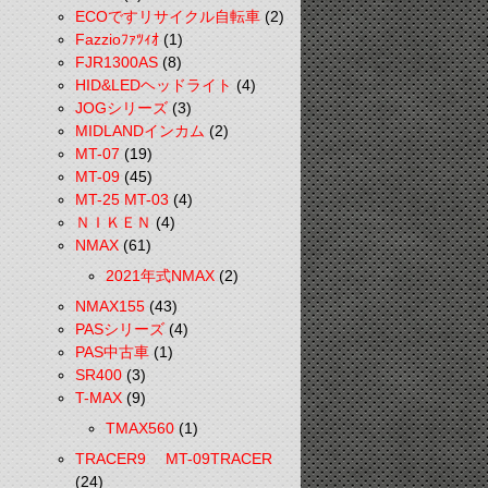
ECOですリサイクル自転車
(2)
Fazzioﾌｧﾂｨｵ
(1)
FJR1300AS
(8)
HID&LEDヘッドライト
(4)
JOGシリーズ
(3)
MIDLANDインカム
(2)
MT-07
(19)
MT-09
(45)
MT-25 MT-03
(4)
ＮＩＫＥＮ
(4)
NMAX
(61)
2021年式NMAX
(2)
NMAX155
(43)
PASシリーズ
(4)
PAS中古車
(1)
SR400
(3)
T-MAX
(9)
TMAX560
(1)
TRACER9 MT-09TRACER
(24)