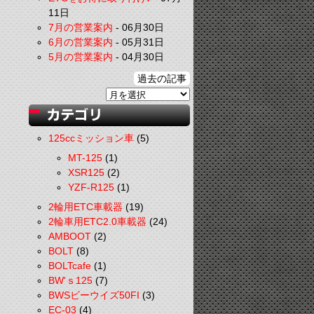
11日
7月の営業案内
-
06月30日
6月の営業案内
-
05月31日
5月の営業案内
-
04月30日
過去の記事
125ccミッション車
(5)
MT-125
(1)
XSR125
(2)
YZF-R125
(1)
2輪用ETC車載器
(19)
2輪車用ETC2.0車載器
(24)
AMBOOT
(2)
BOLT
(8)
BOLTcafe
(1)
BW'ｓ125
(7)
BWSビーウイズ50FI
(3)
EC-03
(4)