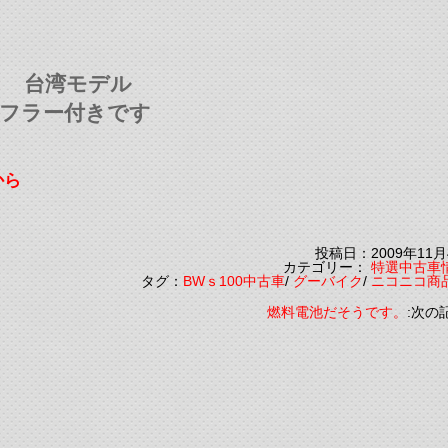
ト 台湾モデル
マフラー付きです
から
投稿日：2009年11月
カテゴリー：
特選中古車
タグ：
BWｓ100中古車
/
グーバイク
/
ニコニコ商
燃料電池だそうです。
:次の