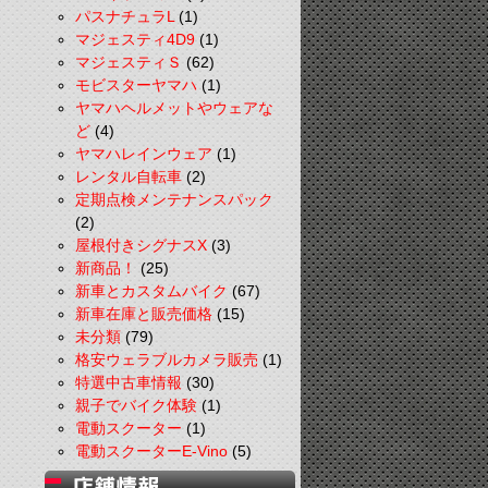
パスナチュラL
(1)
マジェスティ4D9
(1)
マジェスティＳ
(62)
モビスターヤマハ
(1)
ヤマハヘルメットやウェアな
ど
(4)
ヤマハレインウェア
(1)
レンタル自転車
(2)
定期点検メンテナンスパック
(2)
屋根付きシグナスX
(3)
新商品！
(25)
新車とカスタムバイク
(67)
新車在庫と販売価格
(15)
未分類
(79)
格安ウェラブルカメラ販売
(1)
特選中古車情報
(30)
親子でバイク体験
(1)
電動スクーター
(1)
電動スクーターE-Vino
(5)