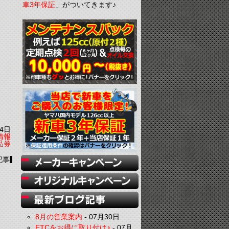
車3年保証
」がついてきます♪
4日
情報
品券
記事
8月の営業案内
-
07月30日
ETCをお得に取り付け♪
-
07月