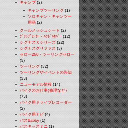
キャンプ
(2)
キャンプツーリング
(1)
ソロキャン・キャンツー
用品
(2)
クールメッシュシート
(2)
ｸﾞﾘｯﾌﾟﾋｰﾀｰ・ﾊﾝﾄﾞﾙｶﾊﾞｰ
(12)
シグナスＸシリーズ
(22)
シグナスグリファス
(3)
セロー250・ツーリングセロー
(3)
ツーリング
(32)
ツーリングやイベントの告知
(33)
ニューモデル情報
(14)
バイクのお仕事(修理など）
(73)
バイク用ドライブレコーダー
(2)
バイク用ナビ
(4)
パスBabby
(1)
パスキッスミニ
(1)