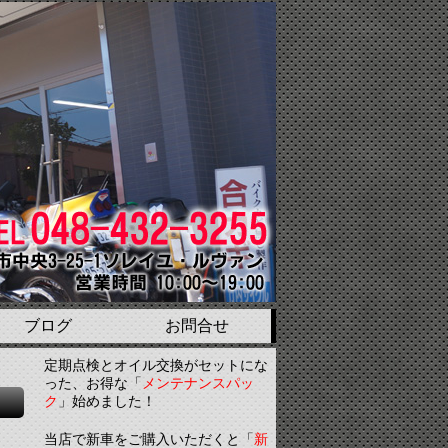
ブログ
お問合せ
定期点検とオイル交換がセットにな
った、お得な「
メンテナンスパッ
ク
」始めました！
当店で新車をご購入いただくと「
新