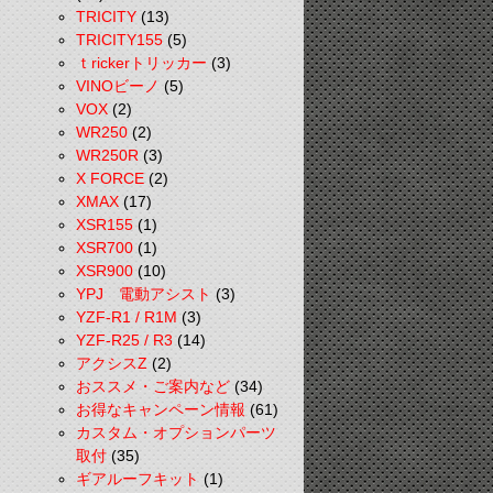
TRICITY
(13)
TRICITY155
(5)
ｔrickerトリッカー
(3)
VINOビーノ
(5)
VOX
(2)
WR250
(2)
WR250R
(3)
X FORCE
(2)
XMAX
(17)
XSR155
(1)
XSR700
(1)
XSR900
(10)
YPJ 電動アシスト
(3)
YZF-R1 / R1M
(3)
YZF-R25 / R3
(14)
アクシスZ
(2)
おススメ・ご案内など
(34)
お得なキャンペーン情報
(61)
カスタム・オプションパーツ
取付
(35)
ギアルーフキット
(1)