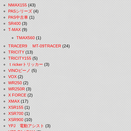
NMAX155
(43)
PASシリーズ
(4)
PAS中古車
(1)
SR400
(3)
T-MAX
(9)
TMAX560
(1)
TRACER9 MT-09TRACER
(24)
TRICITY
(13)
TRICITY155
(5)
ｔrickerトリッカー
(3)
VINOビーノ
(5)
VOX
(2)
WR250
(2)
WR250R
(3)
X FORCE
(2)
XMAX
(17)
XSR155
(1)
XSR700
(1)
XSR900
(10)
YPJ 電動アシスト
(3)