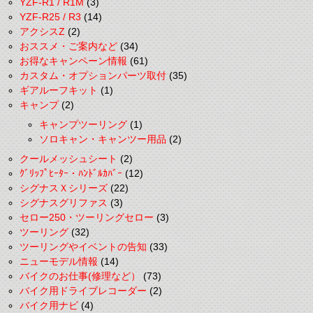
YZF-R1 / R1M
(3)
YZF-R25 / R3
(14)
アクシスZ
(2)
おススメ・ご案内など
(34)
お得なキャンペーン情報
(61)
カスタム・オプションパーツ取付
(35)
ギアルーフキット
(1)
キャンプ
(2)
キャンプツーリング
(1)
ソロキャン・キャンツー用品
(2)
クールメッシュシート
(2)
ｸﾞﾘｯﾌﾟﾋｰﾀｰ・ﾊﾝﾄﾞﾙｶﾊﾞｰ
(12)
シグナスＸシリーズ
(22)
シグナスグリファス
(3)
セロー250・ツーリングセロー
(3)
ツーリング
(32)
ツーリングやイベントの告知
(33)
ニューモデル情報
(14)
バイクのお仕事(修理など）
(73)
バイク用ドライブレコーダー
(2)
バイク用ナビ
(4)