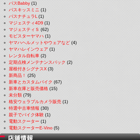
パスBabby
(1)
パスキッスミニ
(1)
パスナチュラL
(1)
マジェスティ4D9
(1)
マジェスティＳ
(62)
モビスターヤマハ
(1)
ヤマハヘルメットやウェアなど
(4)
ヤマハレインウェア
(1)
レンタル自転車
(2)
定期点検メンテナンスパック
(2)
屋根付きシグナスX
(3)
新商品！
(25)
新車とカスタムバイク
(67)
新車在庫と販売価格
(15)
未分類
(79)
格安ウェラブルカメラ販売
(1)
特選中古車情報
(30)
親子でバイク体験
(1)
電動スクーター
(1)
電動スクーターE-Vino
(5)