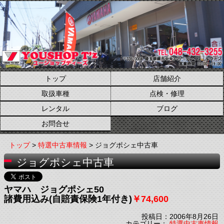
トップ
店舗紹介
取扱車種
点検・修理
レンタル
ブログ
お問合せ
トップ
>
特選中古車情報
> ジョグポシェ中古車
ジョグポシェ中古車
ヤマハ ジョグポシェ50
諸費用込み(自賠責保険1年付き)
￥74,600
投稿日：2006年8月26日
カテゴリー：
特選中古車情報