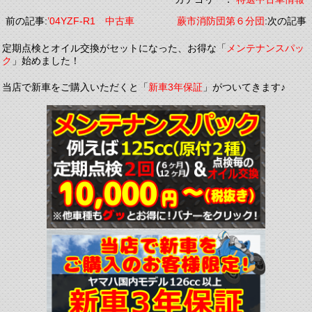
前の記事:
’04YZF-R1 中古車
蕨市消防団第６分団
:次の記事
定期点検とオイル交換がセットになった、お得な「
メンテナンスパッ
ク
」始めました！
当店で新車をご購入いただくと「
新車3年保証
」がついてきます♪