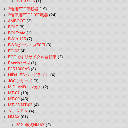
YZF-R125
(1)
2輪用ETC車載器
(19)
2輪車用ETC2.0車載器
(24)
AMBOOT
(2)
BOLT
(8)
BOLTcafe
(1)
BW'ｓ125
(7)
BWSビーウイズ50FI
(3)
EC-03
(4)
ECOですリサイクル自転車
(2)
Fazzioﾌｧﾂｨｵ
(1)
FJR1300AS
(8)
HID&LEDヘッドライト
(4)
JOGシリーズ
(3)
MIDLANDインカム
(2)
MT-07
(19)
MT-09
(45)
MT-25 MT-03
(4)
ＮＩＫＥＮ
(4)
NMAX
(61)
2021年式NMAX
(2)