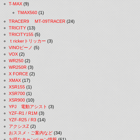
T-MAX
(9)
TMAX560
(1)
TRACER9 MT-09TRACER
(24)
TRICITY
(13)
TRICITY155
(5)
ｔrickerトリッカー
(3)
VINOビーノ
(5)
VOX
(2)
WR250
(2)
WR250R
(3)
X FORCE
(2)
XMAX
(17)
XSR155
(1)
XSR700
(1)
XSR900
(10)
YPJ 電動アシスト
(3)
YZF-R1 / R1M
(3)
YZF-R25 / R3
(14)
アクシスZ
(2)
おススメ・ご案内など
(34)
お得なキャンペーン情報
(61)