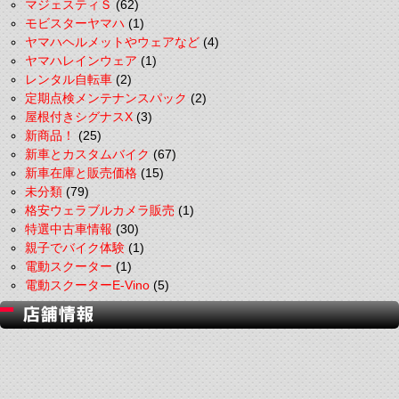
マジェスティＳ
(62)
モビスターヤマハ
(1)
ヤマハヘルメットやウェアなど
(4)
ヤマハレインウェア
(1)
レンタル自転車
(2)
定期点検メンテナンスパック
(2)
屋根付きシグナスX
(3)
新商品！
(25)
新車とカスタムバイク
(67)
新車在庫と販売価格
(15)
未分類
(79)
格安ウェラブルカメラ販売
(1)
特選中古車情報
(30)
親子でバイク体験
(1)
電動スクーター
(1)
電動スクーターE-Vino
(5)