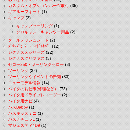
カスタム・オプションパーツ取付
(35)
ギアルーフキット
(1)
キャンプ
(2)
キャンプツーリング
(1)
ソロキャン・キャンツー用品
(2)
クールメッシュシート
(2)
ｸﾞﾘｯﾌﾟﾋｰﾀｰ・ﾊﾝﾄﾞﾙｶﾊﾞｰ
(12)
シグナスＸシリーズ
(22)
シグナスグリファス
(3)
セロー250・ツーリングセロー
(3)
ツーリング
(32)
ツーリングやイベントの告知
(33)
ニューモデル情報
(14)
バイクのお仕事(修理など）
(73)
バイク用ドライブレコーダー
(2)
バイク用ナビ
(4)
パスBabby
(1)
パスキッスミニ
(1)
パスナチュラL
(1)
マジェスティ4D9
(1)