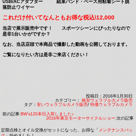
USB/ACアダプター 結束バンド・ベース用粘着シート脱
落防止ワイヤー
これだけ付いてなんともお得な税込\12,000
当店で展示販売中です！ スポーツシーンにぴったりなので
是非1台いかがですか？
なお、当店店頭で本商品で撮影した動画を公開しております。
ご覧になりたい方は是非ご来店ください！
投稿日：2016年1月30日
カテゴリー：
格安ウェラブルカメラ販売
タグ：
安いウェラブルカメラ販売
/
特価ウェラブルカメラ
前の記事:
BW’s125本日入荷しました♪
2016年東京モーターサイクルショー
:次の記事
定期点検とオイル交換がセットになった、お得な「
メンテナンスパッ
ク
」始めました！