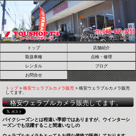
トップ
店舗紹介
取扱車種
点検・修理
レンタル
ブログ
お問合せ
トップ
>
格安ウェラブルカメラ販売
> 格安ウェラブルカメラ販売
してます。
格安ウェラブルカメラ販売してます。
バイクシーズンとは程遠い季節ではありますが、ウインターシ
ーズンでも活躍すること間違いなしの
ウェラブルカメラをとってもお得な価格で販売しております。