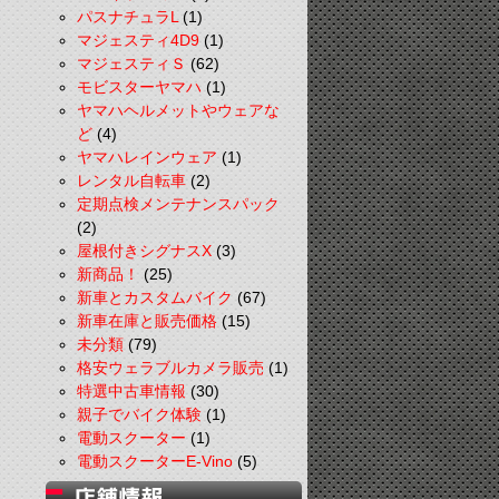
パスナチュラL
(1)
マジェスティ4D9
(1)
マジェスティＳ
(62)
モビスターヤマハ
(1)
ヤマハヘルメットやウェアな
ど
(4)
ヤマハレインウェア
(1)
レンタル自転車
(2)
定期点検メンテナンスパック
(2)
屋根付きシグナスX
(3)
新商品！
(25)
新車とカスタムバイク
(67)
新車在庫と販売価格
(15)
未分類
(79)
格安ウェラブルカメラ販売
(1)
特選中古車情報
(30)
親子でバイク体験
(1)
電動スクーター
(1)
電動スクーターE-Vino
(5)