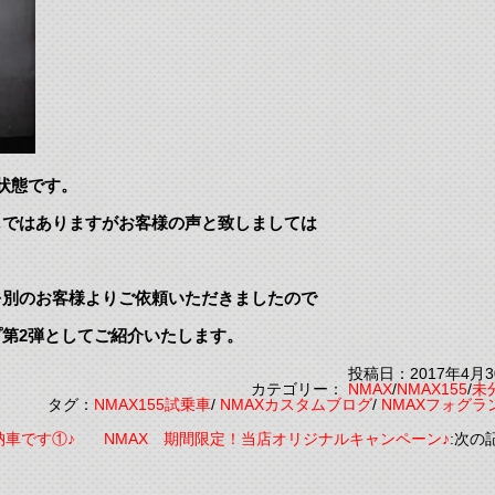
状態です。
じではありますがお客様の声と致しましては
を別のお客様よりご依頼いただきましたので
第2弾としてご紹介いたします。
投稿日：2017年4月3
カテゴリー：
NMAX
/
NMAX155
/
未
タグ：
NMAX155試乗車
/
NMAXカスタムブログ
/
NMAXフォグラ
納車です①♪
NMAX 期間限定！当店オリジナルキャンペーン♪
:次の