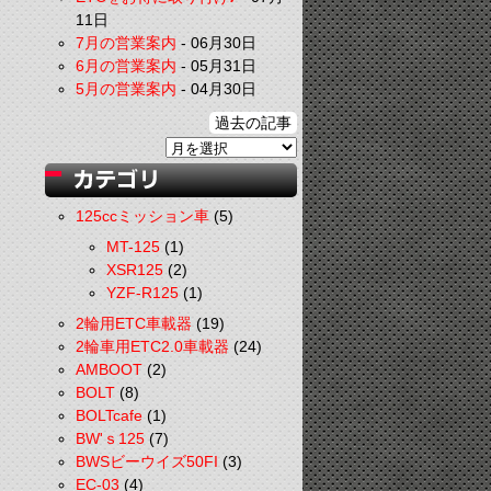
11日
7月の営業案内
-
06月30日
6月の営業案内
-
05月31日
5月の営業案内
-
04月30日
過去の記事
125ccミッション車
(5)
MT-125
(1)
XSR125
(2)
YZF-R125
(1)
2輪用ETC車載器
(19)
2輪車用ETC2.0車載器
(24)
AMBOOT
(2)
BOLT
(8)
BOLTcafe
(1)
BW'ｓ125
(7)
BWSビーウイズ50FI
(3)
EC-03
(4)