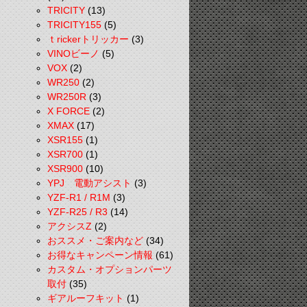
TRICITY
(13)
TRICITY155
(5)
ｔrickerトリッカー
(3)
VINOビーノ
(5)
VOX
(2)
WR250
(2)
WR250R
(3)
X FORCE
(2)
XMAX
(17)
XSR155
(1)
XSR700
(1)
XSR900
(10)
YPJ 電動アシスト
(3)
YZF-R1 / R1M
(3)
YZF-R25 / R3
(14)
アクシスZ
(2)
おススメ・ご案内など
(34)
お得なキャンペーン情報
(61)
カスタム・オプションパーツ
取付
(35)
ギアルーフキット
(1)