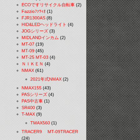
ECOですリサイクル自転車
(2)
Fazzioﾌｧﾂｨｵ
(1)
FJR1300AS
(8)
HID&LEDヘッドライト
(4)
JOGシリーズ
(3)
MIDLANDインカム
(2)
MT-07
(19)
MT-09
(45)
MT-25 MT-03
(4)
ＮＩＫＥＮ
(4)
NMAX
(61)
2021年式NMAX
(2)
NMAX155
(43)
PASシリーズ
(4)
PAS中古車
(1)
SR400
(3)
T-MAX
(9)
TMAX560
(1)
TRACER9 MT-09TRACER
(24)