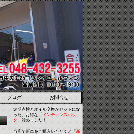
ブログ
お問合せ
定期点検とオイル交換がセットにな
った、お得な「
メンテナンスパッ
ク
」始めました！
当店で新車をご購入いただくと「
新