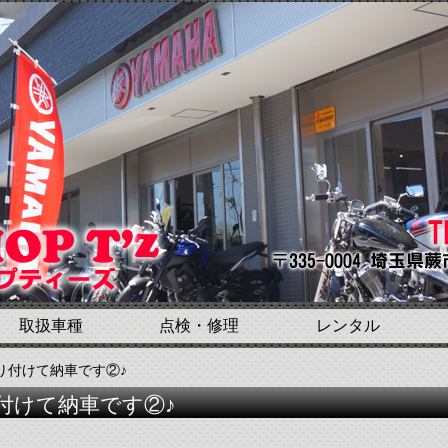
取扱車種
点検・修理
レンタル
取り付けて納車です②♪
付けて納車です②♪