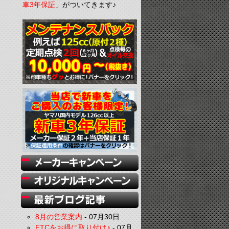
車3年保証
」がついてきます♪
8月の営業案内
-
07月30日
ETCをお得に取り付け♪
-
07月