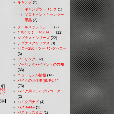
キャンプ
(2)
キャンプツーリング
(1)
ソロキャン・キャンツー
用品
(2)
クールメッシュシート
(2)
ｸﾞﾘｯﾌﾟﾋｰﾀｰ・ﾊﾝﾄﾞﾙｶﾊﾞｰ
(12)
シグナスＸシリーズ
(22)
シグナスグリファス
(3)
セロー250・ツーリングセロー
(3)
ツーリング
(32)
ツーリングやイベントの告知
(33)
ニューモデル情報
(14)
バイクのお仕事(修理など）
(73)
0日
分類
バイク用ドライブレコーダー
ンプ
(2)
記事
バイク用ナビ
(4)
パスBabby
(1)
パスキッスミニ
(1)