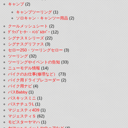
キャンプ
(2)
キャンプツーリング
(1)
ソロキャン・キャンツー用品
(2)
クールメッシュシート
(2)
ｸﾞﾘｯﾌﾟﾋｰﾀｰ・ﾊﾝﾄﾞﾙｶﾊﾞｰ
(12)
シグナスＸシリーズ
(22)
シグナスグリファス
(3)
セロー250・ツーリングセロー
(3)
ツーリング
(32)
ツーリングやイベントの告知
(33)
ニューモデル情報
(14)
バイクのお仕事(修理など）
(73)
バイク用ドライブレコーダー
(2)
バイク用ナビ
(4)
パスBabby
(1)
パスキッスミニ
(1)
パスナチュラL
(1)
マジェスティ4D9
(1)
マジェスティＳ
(62)
モビスターヤマハ
(1)