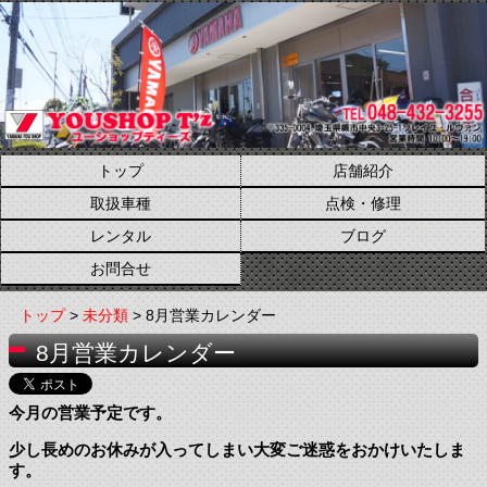
トップ
店舗紹介
取扱車種
点検・修理
レンタル
ブログ
お問合せ
トップ
>
未分類
> 8月営業カレンダー
8月営業カレンダー
今月の営業予定です。
少し長めのお休みが入ってしまい大変ご迷惑をおかけいたしま
す。