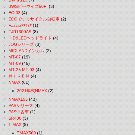
BW'ｓ125
(7)
BWSビーウイズ50FI
(3)
EC-03
(4)
ECOですリサイクル自転車
(2)
Fazzioﾌｧﾂｨｵ
(1)
FJR1300AS
(8)
HID&LEDヘッドライト
(4)
JOGシリーズ
(3)
MIDLANDインカム
(2)
MT-07
(19)
MT-09
(45)
MT-25 MT-03
(4)
ＮＩＫＥＮ
(4)
NMAX
(61)
2021年式NMAX
(2)
NMAX155
(43)
PASシリーズ
(4)
PAS中古車
(1)
SR400
(3)
T-MAX
(9)
TMAX560
(1)