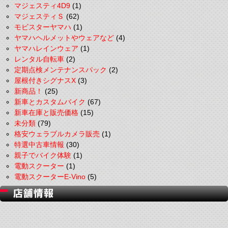
マジェスティ4D9
(1)
マジェスティＳ
(62)
モビスターヤマハ
(1)
ヤマハヘルメットやウェアなど
(4)
ヤマハレインウェア
(1)
レンタル自転車
(2)
定期点検メンテナンスパック
(2)
屋根付きシグナスX
(3)
新商品！
(25)
新車とカスタムバイク
(67)
新車在庫と販売価格
(15)
未分類
(79)
格安ウェラブルカメラ販売
(1)
特選中古車情報
(30)
親子でバイク体験
(1)
電動スクーター
(1)
電動スクーターE-Vino
(5)