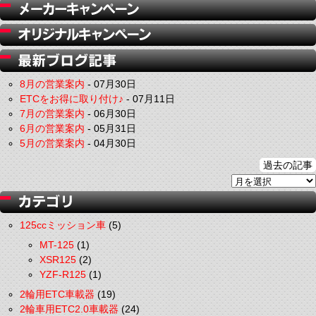
8月の営業案内
-
07月30日
ETCをお得に取り付け♪
-
07月11日
7月の営業案内
-
06月30日
6月の営業案内
-
05月31日
5月の営業案内
-
04月30日
過去の記事
125ccミッション車
(5)
MT-125
(1)
XSR125
(2)
YZF-R125
(1)
2輪用ETC車載器
(19)
2輪車用ETC2.0車載器
(24)