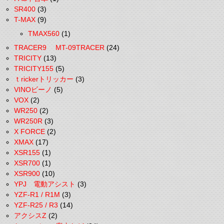
SR400
(3)
T-MAX
(9)
TMAX560
(1)
TRACER9 MT-09TRACER
(24)
TRICITY
(13)
TRICITY155
(5)
ｔrickerトリッカー
(3)
VINOビーノ
(5)
VOX
(2)
WR250
(2)
WR250R
(3)
X FORCE
(2)
XMAX
(17)
XSR155
(1)
XSR700
(1)
XSR900
(10)
YPJ 電動アシスト
(3)
YZF-R1 / R1M
(3)
YZF-R25 / R3
(14)
アクシスZ
(2)