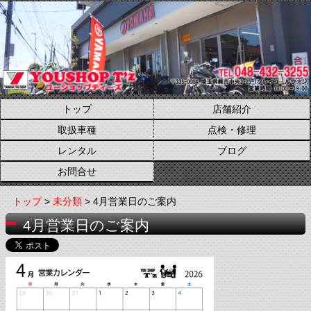
トップ
店舗紹介
取扱車種
点検・修理
レンタル
ブログ
お問合せ
トップ
>
未分類
> 4月営業日のご案内
4月営業日のご案内