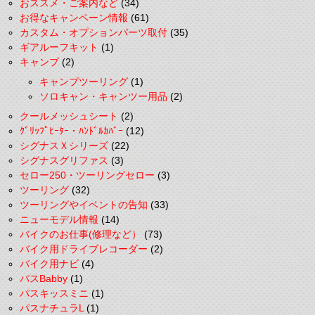
おススメ・ご案内など
(34)
お得なキャンペーン情報
(61)
カスタム・オプションパーツ取付
(35)
ギアルーフキット
(1)
キャンプ
(2)
キャンプツーリング
(1)
ソロキャン・キャンツー用品
(2)
クールメッシュシート
(2)
ｸﾞﾘｯﾌﾟﾋｰﾀｰ・ﾊﾝﾄﾞﾙｶﾊﾞｰ
(12)
シグナスＸシリーズ
(22)
シグナスグリファス
(3)
セロー250・ツーリングセロー
(3)
ツーリング
(32)
ツーリングやイベントの告知
(33)
ニューモデル情報
(14)
バイクのお仕事(修理など）
(73)
バイク用ドライブレコーダー
(2)
バイク用ナビ
(4)
パスBabby
(1)
パスキッスミニ
(1)
パスナチュラL
(1)